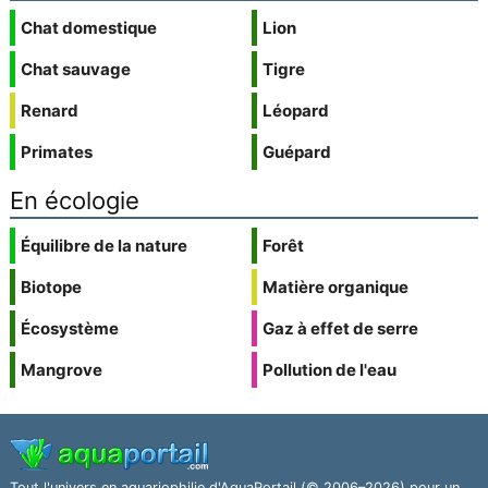
Chat domestique
Lion
Chat sauvage
Tigre
Renard
Léopard
Primates
Guépard
En écologie
Équilibre de la nature
Forêt
Biotope
Matière organique
Écosystème
Gaz à effet de serre
Mangrove
Pollution de l'eau
Tout l'univers en aquariophilie d'AquaPortail (© 2006–2026) pour un