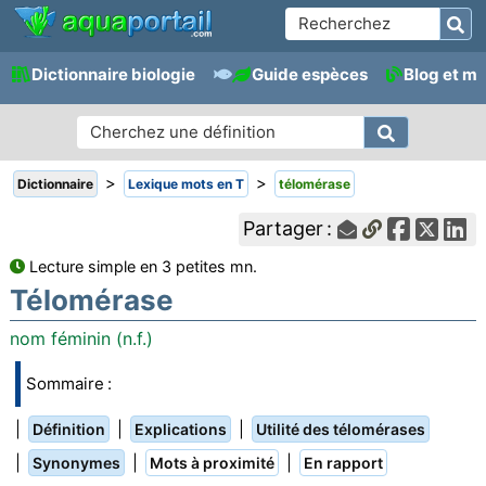
Dictionnaire biologie
Guide espèces
Blog et m
>
>
Dictionnaire
Lexique mots en T
télomérase
Partager :
Lecture simple en 3 petites mn.
Télomérase
nom féminin (n.f.)
Sommaire :
|
|
|
Définition
Explications
Utilité des télomérases
|
|
|
Synonymes
Mots à proximité
En rapport