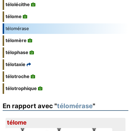
télolécithe
télome
télomérase
télomère
télophase
télotaxie
télotroche
télotrophique
En rapport avec "
télomérase
"
télome