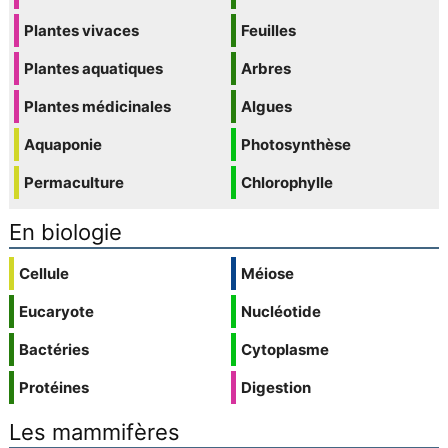
Plantes vivaces
Feuilles
Plantes aquatiques
Arbres
Plantes médicinales
Algues
Aquaponie
Photosynthèse
Permaculture
Chlorophylle
En biologie
Cellule
Méiose
Eucaryote
Nucléotide
Bactéries
Cytoplasme
Protéines
Digestion
Les mammifères