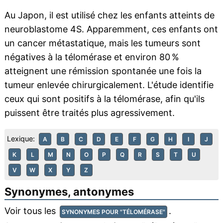
Au Japon, il est utilisé chez les enfants atteints de
neuroblastome 4S. Apparemment, ces enfants ont
un cancer métastatique, mais les tumeurs sont
négatives à la télomérase et environ 80 %
atteignent une rémission spontanée une fois la
tumeur enlevée chirurgicalement. L'étude identifie
ceux qui sont positifs à la télomérase, afin qu'ils
puissent être traités plus agressivement.
Lexique:
A
B
C
D
E
F
G
H
I
J
K
L
M
N
O
P
Q
R
S
T
U
V
W
X
Y
Z
Synonymes, antonymes
Voir tous les
.
SYNONYMES POUR "TÉLOMÉRASE"