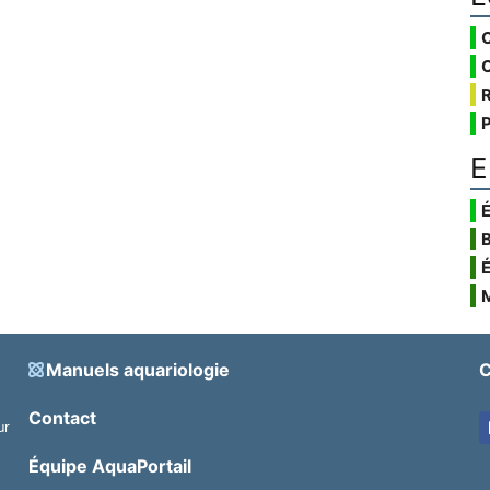
E
É
Manuels aquariologie
C
Contact
ur
.
Équipe AquaPortail