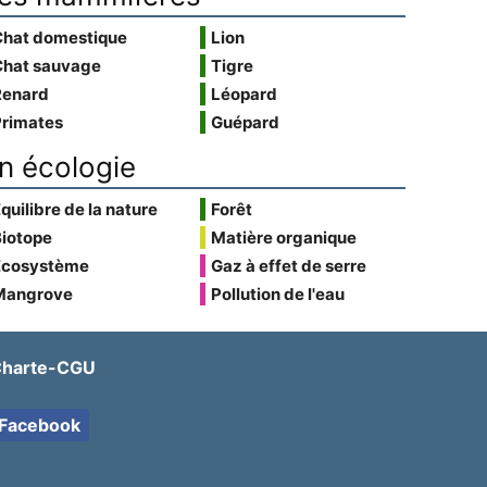
Chat domestique
Lion
Chat sauvage
Tigre
Renard
Léopard
Primates
Guépard
n écologie
quilibre de la nature
Forêt
Biotope
Matière organique
Écosystème
Gaz à effet de serre
Mangrove
Pollution de l'eau
harte-CGU
Facebook