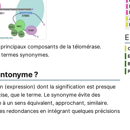
E
s principaux composants de la télomérase.
C
s termes synonymes.
B
P
antonyme ?
 (expression) dont la signification est presque
écise, que le terme. Le synonyme évite des
 à un sens équivalent, approchant, similaire.
s redondances en intégrant quelques précisions