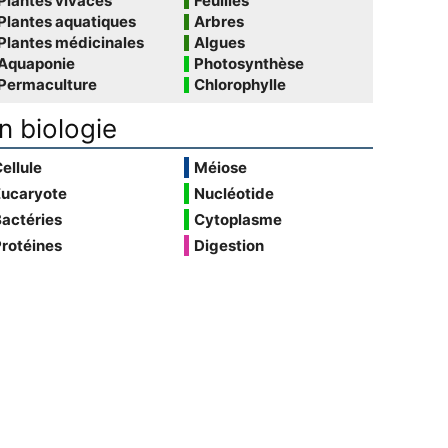
Plantes vivaces
Feuilles
Plantes aquatiques
Arbres
Plantes médicinales
Algues
Aquaponie
Photosynthèse
Permaculture
Chlorophylle
n biologie
ellule
Méiose
Eucaryote
Nucléotide
actéries
Cytoplasme
rotéines
Digestion