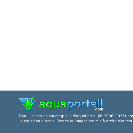
Tout l'univers en aquariophilie d'AquaPortail (© 2006–2026) po
un aquarium durable. Textes et images soumis à droits d'auteur