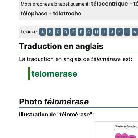
télocentrique
-
t
Mots proches alphabétiquement:
télophase
-
télotroche
Lexique:
A
B
C
D
E
F
G
H
I
J
K
L
M
Traduction en anglais
La traduction en anglais de
télomérase
est:
telomerase
Photo
télomérase
Illustration de "télomérase" :