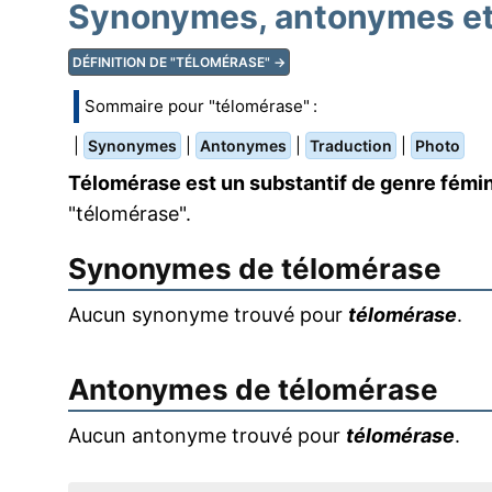
Synonymes, antonymes et 
DÉFINITION DE "TÉLOMÉRASE" →
Sommaire pour "télomérase" :
|
|
|
|
Synonymes
Antonymes
Traduction
Photo
Télomérase est un substantif de genre fémin
"télomérase".
Synonymes de
télomérase
Aucun synonyme trouvé pour
télomérase
.
Antonymes de
télomérase
Aucun antonyme trouvé pour
télomérase
.