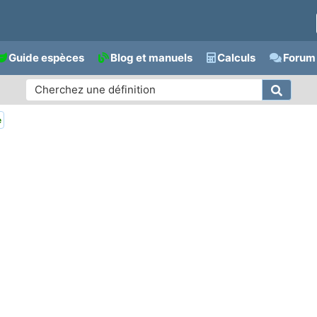
Guide espèces
Blog et manuels
Calculs
Forum 
e