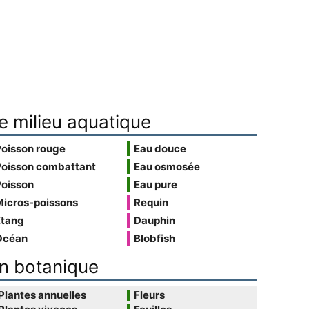
e milieu aquatique
Poisson rouge
Eau douce
Poisson combattant
Eau osmosée
Poisson
Eau pure
Micros-poissons
Requin
Étang
Dauphin
Océan
Blobfish
n botanique
Plantes annuelles
Fleurs