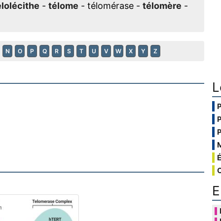
élolécithe
-
télome
- télomérase -
télomère
-
N
O
P
Q
R
S
T
U
V
W
X
Y
Z
L
E