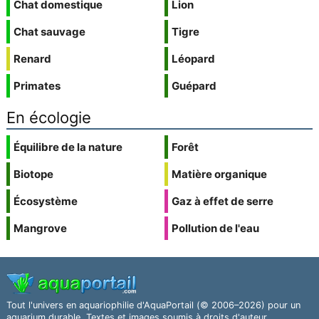
Chat domestique
Lion
Chat sauvage
Tigre
Renard
Léopard
Primates
Guépard
En écologie
Équilibre de la nature
Forêt
Biotope
Matière organique
Écosystème
Gaz à effet de serre
Mangrove
Pollution de l'eau
Tout l'univers en aquariophilie d'AquaPortail (© 2006–2026) pour un
aquarium durable. Textes et images soumis à droits d'auteur.