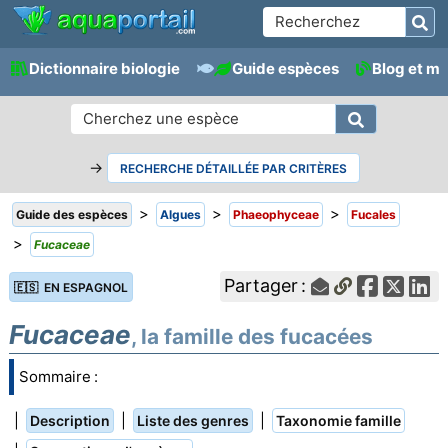
Dictionnaire biologie
Guide espèces
Blog et m
→
RECHERCHE DÉTAILLÉE PAR CRITÈRES
>
>
>
Guide des espèces
Algues
Phaeophyceae
Fucales
>
Fucaceae
Partager :
🇪🇸 EN ESPAGNOL
Fucaceae
, la famille des fucacées
Sommaire :
|
|
|
Description
Liste des genres
Taxonomie famille