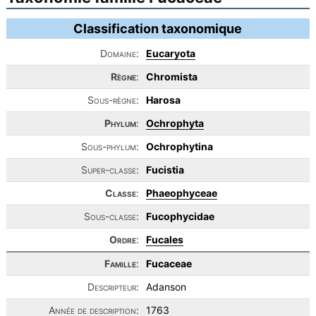
Classification taxonomique
Domaine:
Eucaryota
Règne
:
Chromista
Sous-règne:
Harosa
Phylum
:
Ochrophyta
Sous-phylum:
Ochrophytina
Super-classe:
Fucistia
Classe
:
Phaeophyceae
Sous-classe:
Fucophycidae
Ordre
:
Fucales
Famille
:
Fucaceae
Descripteur:
Adanson
Année de description:
1763