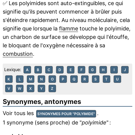
✅
Les polyimides sont auto-extinguibles, ce qui
signifie qu'ils peuvent commencer à brûler puis
s'éteindre rapidement. Au niveau moléculaire, cela
signifie que lorsque la
flamme
touche le polyimide,
un charbon de surface se développe qui l'étouffe,
le bloquant de l'oxygène nécessaire à sa
combustion
.
Lexique:
A
B
C
D
E
F
G
H
I
J
K
L
M
N
O
P
Q
R
S
T
U
V
W
X
Y
Z
Synonymes, antonymes
Voir tous les
.
SYNONYMES POUR "POLYIMIDE"
1 synonyme (sens proche) de "
polyimide
" :