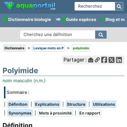
Dictionnaire biologie
Guide espèces
Blog et m
>
>
Dictionnaire
Lexique mots en P
polyimide
Partager :
Polyimide
nom masculin (n.m.)
Sommaire :
|
|
|
|
Définition
Explications
Structure
Utilisations
|
|
|
Synonymes
Mots à proximité
En rapport
Définition