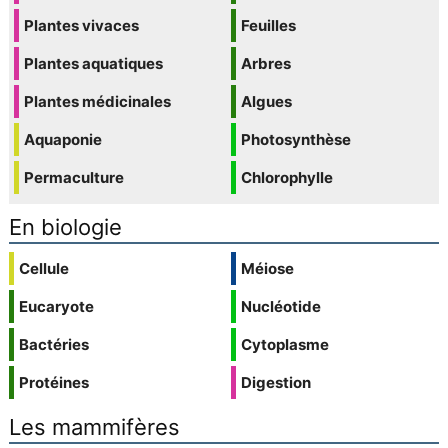
Plantes vivaces
Feuilles
Plantes aquatiques
Arbres
Plantes médicinales
Algues
Aquaponie
Photosynthèse
Permaculture
Chlorophylle
En biologie
Cellule
Méiose
Eucaryote
Nucléotide
Bactéries
Cytoplasme
Protéines
Digestion
Les mammifères