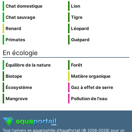
Chat domestique
Lion
Chat sauvage
Tigre
Renard
Léopard
Primates
Guépard
En écologie
Équilibre de la nature
Forêt
Biotope
Matière organique
Écosystème
Gaz à effet de serre
Mangrove
Pollution de l'eau
Tout l'univers en aquariophilie d'AquaPortail (© 2006–2026) pour un