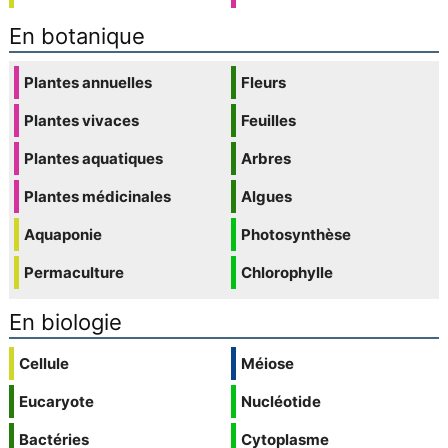
En botanique
Plantes annuelles
Fleurs
Plantes vivaces
Feuilles
Plantes aquatiques
Arbres
Plantes médicinales
Algues
Aquaponie
Photosynthèse
Permaculture
Chlorophylle
En biologie
Cellule
Méiose
Eucaryote
Nucléotide
Bactéries
Cytoplasme