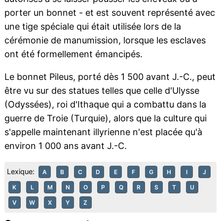
porter un bonnet - et est souvent représenté avec
une tige spéciale qui était utilisée lors de la
cérémonie de manumission, lorsque les esclaves
ont été formellement émancipés.
Le bonnet Pileus, porté dès 1 500 avant J.-C., peut
être vu sur des statues telles que celle d'Ulysse
(Odyssées), roi d'Ithaque qui a combattu dans la
guerre de Troie (Turquie), alors que la culture qui
s'appelle maintenant illyrienne n'est placée qu'à
environ 1 000 ans avant J.-C.
Lexique:
A
B
C
D
E
F
G
H
I
J
K
L
M
N
O
P
Q
R
S
T
U
V
W
X
Y
Z