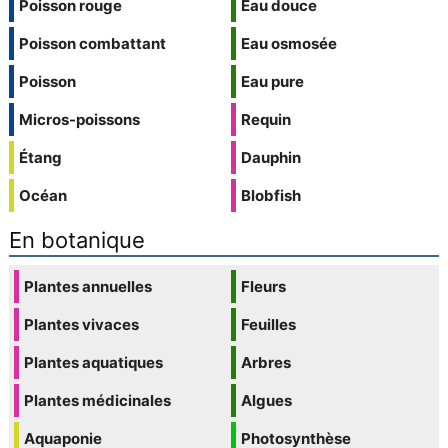
Poisson rouge
Eau douce
Poisson combattant
Eau osmosée
Poisson
Eau pure
Micros-poissons
Requin
Étang
Dauphin
Océan
Blobfish
En botanique
Plantes annuelles
Fleurs
Plantes vivaces
Feuilles
Plantes aquatiques
Arbres
Plantes médicinales
Algues
Aquaponie
Photosynthèse