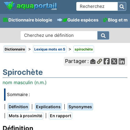
Dictionnaire biologie
Guide espèces
Blog et m
>
>
Dictionnaire
Lexique mots en S
spirochète
Partager :
Spirochète
nom masculin (n.m.)
Sommaire :
|
|
|
Définition
Explications
Synonymes
|
|
Mots à proximité
En rapport
Définition