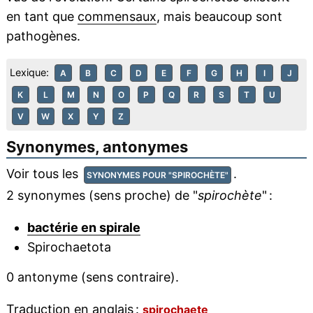
en tant que
commensaux
, mais beaucoup sont
pathogènes.
Lexique:
A
B
C
D
E
F
G
H
I
J
K
L
M
N
O
P
Q
R
S
T
U
V
W
X
Y
Z
Synonymes, antonymes
Voir tous les
.
SYNONYMES POUR "SPIROCHÈTE"
2 synonymes (sens proche) de "
spirochète
" :
bactérie en spirale
Spirochaetota
0 antonyme (sens contraire).
Traduction en anglais :
spirochaete