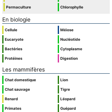
Permaculture
Chlorophylle
En biologie
Cellule
Méiose
Eucaryote
Nucléotide
Bactéries
Cytoplasme
Protéines
Digestion
Les mammifères
Chat domestique
Lion
Chat sauvage
Tigre
Renard
Léopard
Primates
Guépard