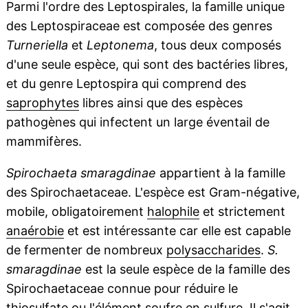
Parmi l'ordre des Leptospirales, la famille unique
des Leptospiraceae est composée des genres
Turneriella
et
Leptonema
, tous deux composés
d'une seule espèce, qui sont des bactéries libres,
et du genre Leptospira qui comprend des
saprophytes
libres ainsi que des espèces
pathogènes qui infectent un large éventail de
mammifères.
Spirochaeta smaragdinae
appartient à la famille
des Spirochaetaceae. L'espèce est Gram-négative,
mobile, obligatoirement
halophile
et strictement
anaérobie
et est intéressante car elle est capable
de fermenter de nombreux
polysaccharides
.
S.
smaragdinae
est la seule espèce de la famille des
Spirochaetaceae connue pour réduire le
thiosulfate ou l'élément
soufre
en
sulfure
. Il s'agit