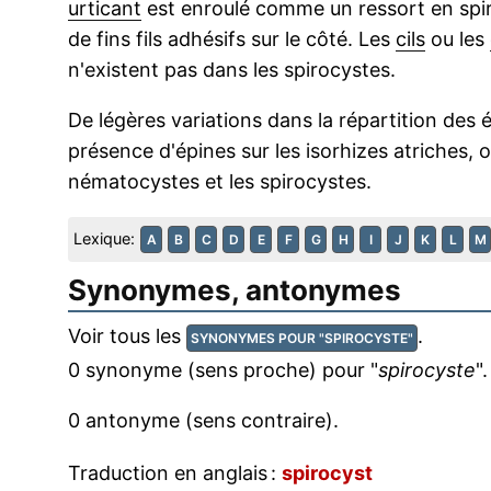
urticant
est enroulé comme un ressort en spira
de fins fils adhésifs sur le côté. Les
cils
ou les
n'existent pas dans les spirocystes.
De légères variations dans la répartition des ép
présence d'épines sur les isorhizes atriches,
nématocystes et les spirocystes.
Lexique:
A
B
C
D
E
F
G
H
I
J
K
L
M
Synonymes, antonymes
Voir tous les
.
SYNONYMES POUR "SPIROCYSTE"
0 synonyme (sens proche) pour "
spirocyste
".
0 antonyme (sens contraire).
Traduction en anglais :
spirocyst