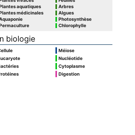
Plantes vivaces
Feuilles
Plantes aquatiques
Arbres
Plantes médicinales
Algues
Aquaponie
Photosynthèse
Permaculture
Chlorophylle
n biologie
ellule
Méiose
Eucaryote
Nucléotide
actéries
Cytoplasme
rotéines
Digestion