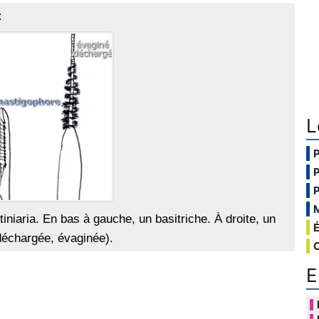
:
L
iniaria. En bas à gauche, un basitriche. À droite, un
déchargée, évaginée).
E