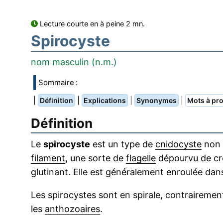
Lecture courte en à peine 2 mn.
Spirocyste
nom masculin (n.m.)
Sommaire :
|
|
|
|
Définition
Explications
Synonymes
Mots à pro
Définition
Le
spirocyste
est un type de
cnidocyste
non 
filament
, une sorte de
flagelle
dépourvu de cr
glutinant. Elle est généralement enroulée da
Les spirocystes sont en spirale, contraireme
les
anthozoaires
.