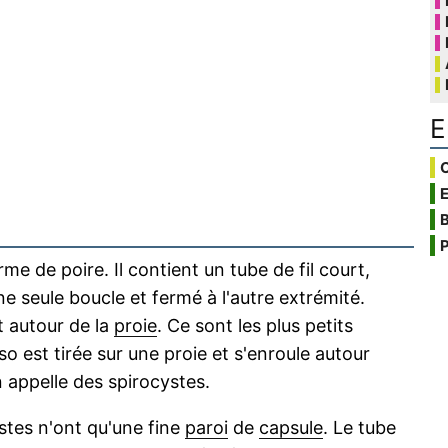
E
C
B
P
e de poire. Il contient un tube de fil court,
ne seule boucle et fermé à l'autre extrémité.
t autour de la
proie
. Ce sont les plus petits
 est tirée sur une proie et s'enroule autour
on appelle des spirocystes.
stes n'ont qu'une fine
paroi
de
capsule
. Le tube