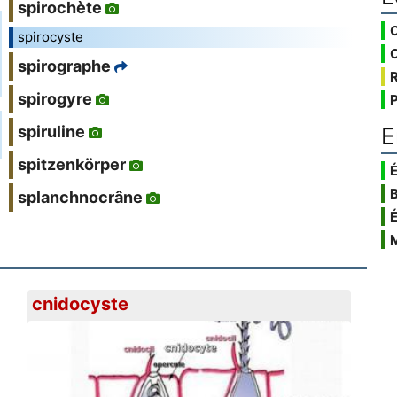
spirochète
spirocyste
spirographe
spirogyre
E
spiruline
spitzenkörper
É
splanchnocrâne
cnidocyste