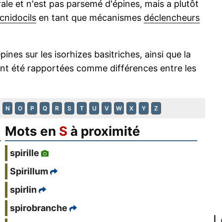
le et n'est pas parsemé d'épines, mais a plutôt
cnidocils
en tant que mécanismes
déclencheurs
ines sur les isorhizes basitriches, ainsi que la
 ont été rapportées comme différences entre les
N
O
P
Q
R
S
T
U
V
W
X
Y
Z
Mots en
S
à proximité
spirille
Spirillum
spirlin
spirobranche
L