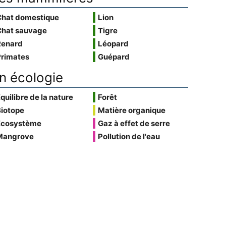
Chat domestique
Lion
Chat sauvage
Tigre
Renard
Léopard
Primates
Guépard
n écologie
quilibre de la nature
Forêt
Biotope
Matière organique
Écosystème
Gaz à effet de serre
Mangrove
Pollution de l'eau