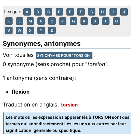
Lexique:
A
B
C
D
E
F
G
H
I
J
K
L
M
N
O
P
Q
R
S
T
U
V
W
X
Y
Z
Synonymes, antonymes
Voir tous les
.
SYNONYMES POUR "TORSION"
0 synonyme (sens proche) pour "
torsion
".
1 antonyme (sens contraire) :
flexion
Traduction en anglais :
torsion
Les mots ou les expressions apparentés à TORSION sont des
termes qui sont directement liés les uns aux autres par leur
signification, générale ou spécifique.