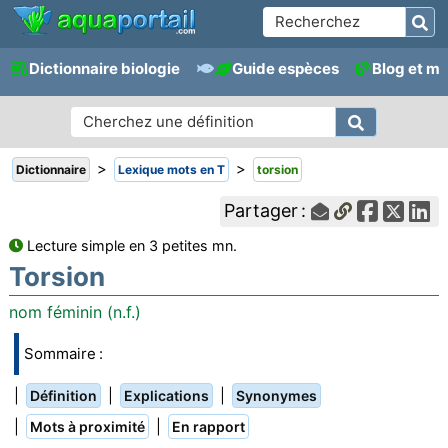
Dictionnaire biologie
Guide espèces
Blog et m
>
>
Dictionnaire
Lexique mots en T
torsion
Partager :
Lecture simple en 3 petites mn.
Torsion
nom féminin (n.f.)
Sommaire :
|
|
|
Définition
Explications
Synonymes
|
|
Mots à proximité
En rapport