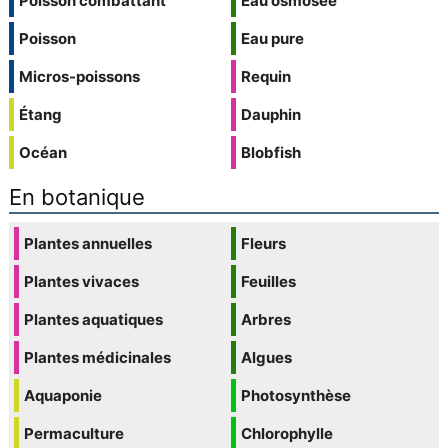
Poisson combattant
Eau osmosée
Poisson
Eau pure
Micros-poissons
Requin
Étang
Dauphin
Océan
Blobfish
En botanique
Plantes annuelles
Fleurs
Plantes vivaces
Feuilles
Plantes aquatiques
Arbres
Plantes médicinales
Algues
Aquaponie
Photosynthèse
Permaculture
Chlorophylle