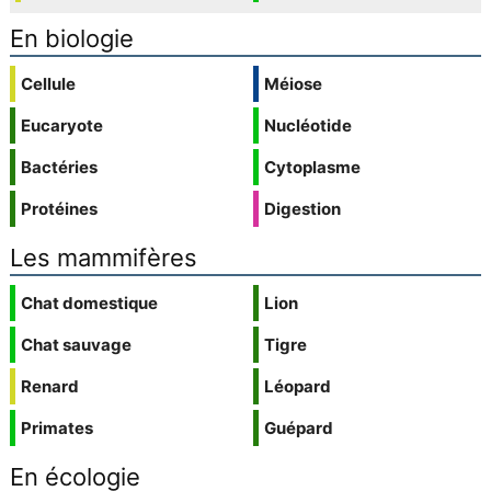
En biologie
Cellule
Méiose
Eucaryote
Nucléotide
Bactéries
Cytoplasme
Protéines
Digestion
Les mammifères
Chat domestique
Lion
Chat sauvage
Tigre
Renard
Léopard
Primates
Guépard
En écologie