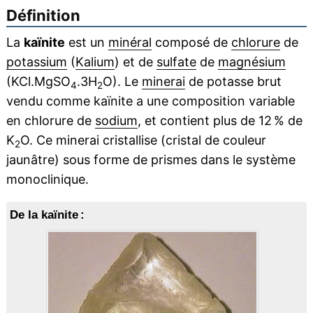
Définition
La
kaïnite
est un
minéral
composé de
chlorure
de
potassium
(
Kalium
) et de
sulfate
de
magnésium
(KCl.MgSO
.3H
O). Le
minerai
de potasse brut
4
2
vendu comme kaïnite a une composition variable
en chlorure de
sodium
, et contient plus de 12 % de
K
O. Ce minerai cristallise (cristal de couleur
2
jaunâtre) sous forme de prismes dans le système
monoclinique.
De la kaïnite :