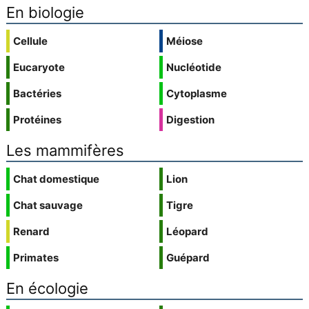
En biologie
Cellule
Méiose
Eucaryote
Nucléotide
Bactéries
Cytoplasme
Protéines
Digestion
Les mammifères
Chat domestique
Lion
Chat sauvage
Tigre
Renard
Léopard
Primates
Guépard
En écologie