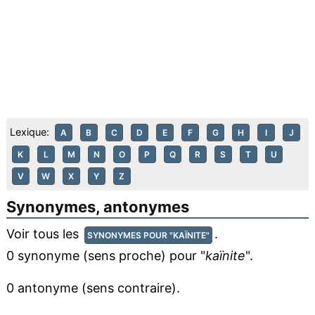
Lexique:
A
B
C
D
E
F
G
H
I
J
K
L
M
N
O
P
Q
R
S
T
U
V
W
X
Y
Z
Synonymes, antonymes
Voir tous les
.
SYNONYMES POUR "KAÏNITE"
0 synonyme (sens proche) pour "
kaïnite
".
0 antonyme (sens contraire).