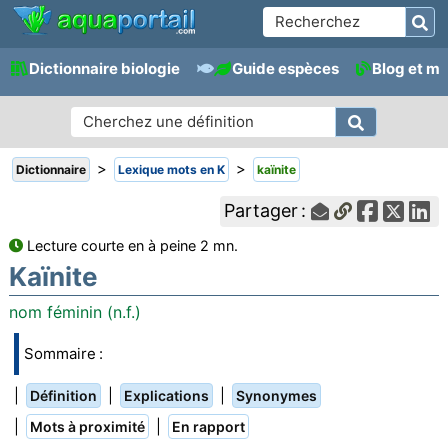
Dictionnaire biologie
Guide espèces
Blog et m
>
>
Dictionnaire
Lexique mots en K
kaïnite
Partager :
Lecture courte en à peine 2 mn.
Kaïnite
nom féminin (n.f.)
Sommaire :
|
|
|
Définition
Explications
Synonymes
|
|
Mots à proximité
En rapport