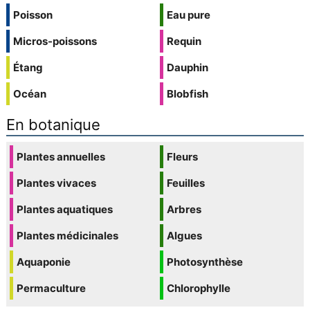
Poisson
Eau pure
Micros-poissons
Requin
Étang
Dauphin
Océan
Blobfish
En botanique
Plantes annuelles
Fleurs
Plantes vivaces
Feuilles
Plantes aquatiques
Arbres
Plantes médicinales
Algues
Aquaponie
Photosynthèse
Permaculture
Chlorophylle