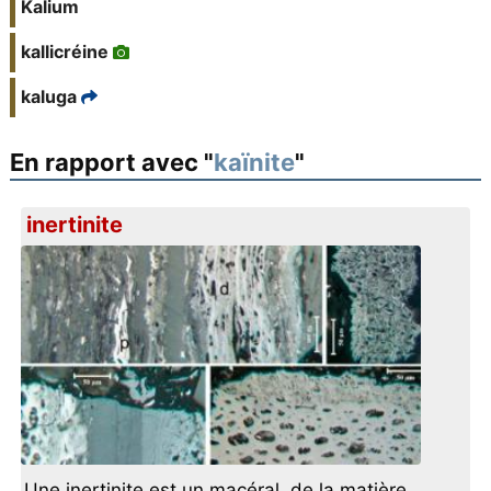
Kalium
kallicréine
kaluga
En rapport avec "
kaïnite
"
inertinite
Une inertinite est un macéral, de la matière