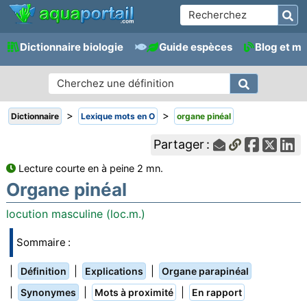
Dictionnaire biologie
Guide espèces
Blog et m
>
>
Dictionnaire
Lexique mots en O
organe pinéal
Partager :
Lecture courte en à peine 2 mn.
Organe pinéal
locution masculine (loc.m.)
Sommaire :
|
|
|
Définition
Explications
Organe parapinéal
|
|
|
Synonymes
Mots à proximité
En rapport