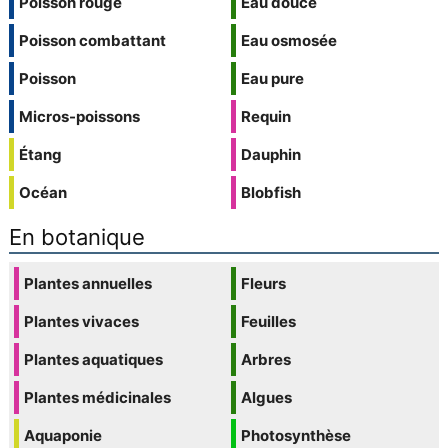
Poisson rouge
Eau douce
Poisson combattant
Eau osmosée
Poisson
Eau pure
Micros-poissons
Requin
Étang
Dauphin
Océan
Blobfish
En botanique
Plantes annuelles
Fleurs
Plantes vivaces
Feuilles
Plantes aquatiques
Arbres
Plantes médicinales
Algues
Aquaponie
Photosynthèse