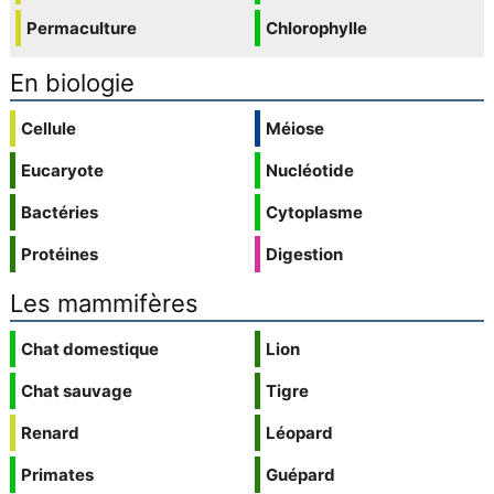
Permaculture
Chlorophylle
En biologie
Cellule
Méiose
Eucaryote
Nucléotide
Bactéries
Cytoplasme
Protéines
Digestion
Les mammifères
Chat domestique
Lion
Chat sauvage
Tigre
Renard
Léopard
Primates
Guépard