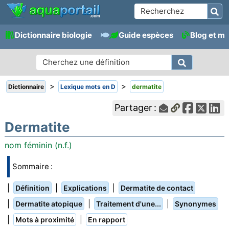
Dictionnaire biologie
Guide espèces
Blog et m
>
>
Dictionnaire
Lexique mots en D
dermatite
Partager :
Dermatite
nom féminin (n.f.)
Sommaire :
|
|
|
Définition
Explications
Dermatite de contact
|
|
|
Dermatite atopique
Traitement d'une...
Synonymes
|
|
Mots à proximité
En rapport