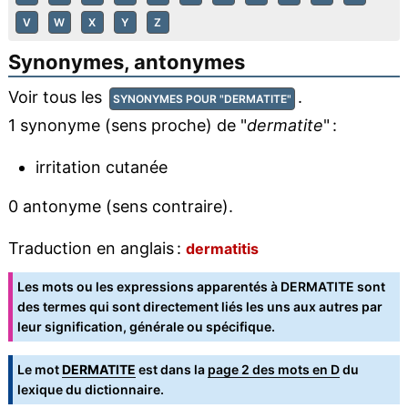
V
W
X
Y
Z
Synonymes, antonymes
Voir tous les
.
SYNONYMES POUR "DERMATITE"
1 synonyme (sens proche) de "
dermatite
" :
irritation cutanée
0 antonyme (sens contraire).
Traduction en anglais :
dermatitis
Les mots ou les expressions apparentés à DERMATITE sont
des termes qui sont directement liés les uns aux autres par
leur signification, générale ou spécifique.
Le mot
DERMATITE
est dans la
page 2 des mots en D
du
lexique du dictionnaire.