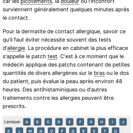
car les
picotements
, la
douleur
ou l'inconfort
surviennent généralement quelques minutes après
le contact.
Pour la dermatite de contact allergique, savoir ce
qu'il faut éviter nécessite souvent des tests
d'
allergie
. La procédure en cabinet la plus efficace
s'appelle le patch
test
. C'est à ce moment que le
médecin applique des patchs contenant de petites
quantités de divers allergènes sur le
bras
ou le dos
du patient, puis évalue la peau après environ 48
heures. Des antihistaminiques ou d'autres
traitements contre les allergies peuvent être
prescrits.
Lexique:
A
B
C
D
E
F
G
H
I
J
K
L
M
N
O
P
Q
R
S
T
U