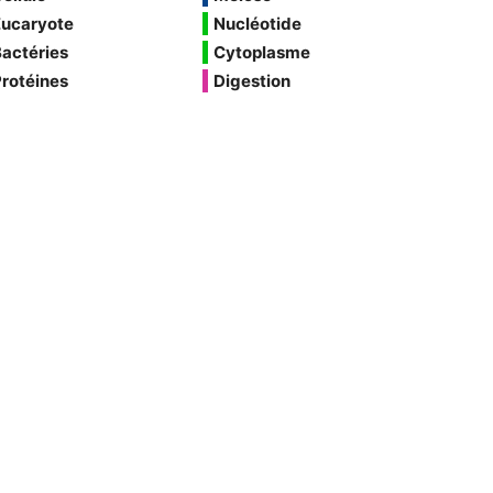
Eucaryote
Nucléotide
actéries
Cytoplasme
rotéines
Digestion