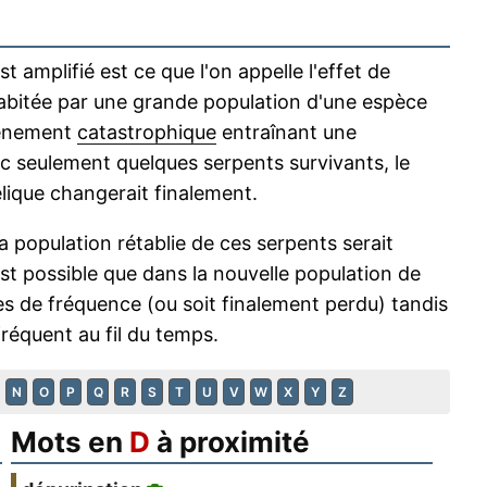
t amplifié est ce que l'on appelle l'effet de
habitée par une grande population d'une espèce
vénement
catastrophique
entraînant une
ec seulement quelques serpents survivants, le
élique changerait finalement.
a population rétablie de ces serpents serait
 est possible que dans la nouvelle population de
s de fréquence (ou soit finalement perdu) tandis
réquent au fil du temps.
N
O
P
Q
R
S
T
U
V
W
X
Y
Z
Mots en
D
à proximité