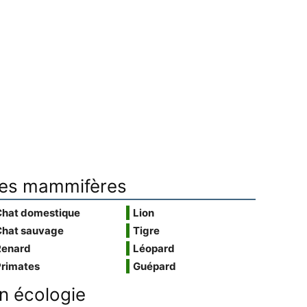
es mammifères
Chat domestique
Lion
Chat sauvage
Tigre
Renard
Léopard
Primates
Guépard
n écologie