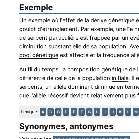
Exemple
Un exemple où l'effet de la dérive génétique es
goulot d'étranglement. Par exemple, une île 
de
serpent
particulière est frappée par un é
diminution substantielle de sa population. Av
pool génétique
est affecté et la fréquence all
Au fil du temps, la composition génétique de l
différente de celle de la population
initiale
. Il
serpents, un
allèle dominant
diminue en terme
que l'allèle
récessif
devient relativement plus f
Lexique:
A
B
C
D
E
F
G
H
I
J
K
L
M
Synonymes, antonymes