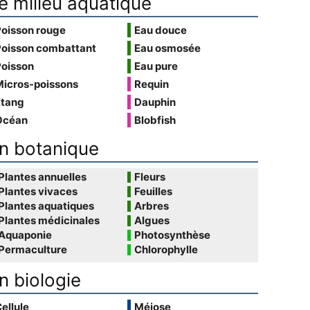
e milieu aquatique
Poisson rouge
Eau douce
Poisson combattant
Eau osmosée
Poisson
Eau pure
Micros-poissons
Requin
Étang
Dauphin
Océan
Blobfish
n botanique
Plantes annuelles
Fleurs
Plantes vivaces
Feuilles
Plantes aquatiques
Arbres
Plantes médicinales
Algues
Aquaponie
Photosynthèse
Permaculture
Chlorophylle
n biologie
ellule
Méiose