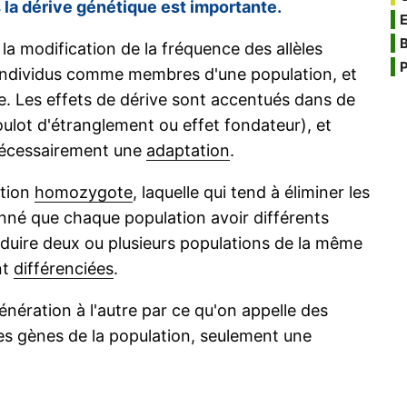
s la dérive génétique est importante.
B
, la modification de la fréquence des allèles
P
 individus comme membres d'une population, et
. Les effets de dérive sont accentués dans de
ulot d'étranglement ou effet fondateur), et
nécessairement une
adaptation
.
ation
homozygote
, laquelle qui tend à éliminer les
onné que chaque population avoir différents
produire deux ou plusieurs populations de la même
nt
différenciées
.
nération à l'autre par ce qu'on appelle des
es gènes de la population, seulement une