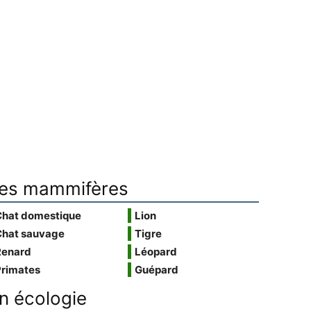
es mammifères
Chat domestique
Lion
Chat sauvage
Tigre
Renard
Léopard
Primates
Guépard
n écologie