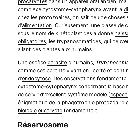
procaryotes
dans un appareil oral ancien, ma
complexe cytostome-cytopharynx avant la
d
chez les protozoaires, on sait peu de choses
d'
alimentation
. Curieusement, une classe de 
sous le nom de kinétoplastides a donné
naiss
obligatoires
, les trypanosomatides, qui peuve
allant des plantes aux humains.
Une espèce
parasite
d'humains,
Trypanosoma
comme ses parents vivant en liberté et contin
d'
endocytose
. Des observations fondamental
cytostome-cytopharynx concernant la base m
de servir d'excellent système modèle (
espèce
énigmatique de la phagotrophie protozoaire et
biologie
eucaryote
fondamentale.
Réservosome