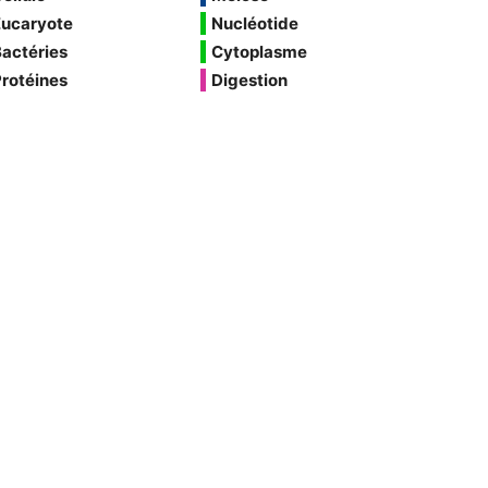
Eucaryote
Nucléotide
actéries
Cytoplasme
rotéines
Digestion