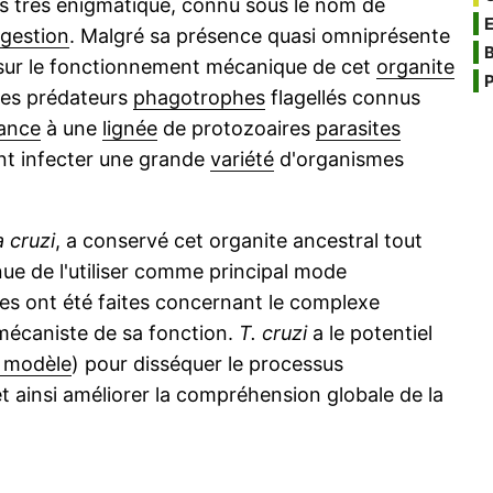
is très énigmatique, connu sous le nom de
igestion
. Malgré sa présence quasi omniprésente
B
 sur le fonctionnement mécanique de cet
organite
P
ces prédateurs
phagotrophes
flagellés connus
ance
à une
lignée
de protozoaires
parasites
nt infecter une grande
variété
d'organismes
 cruzi
, a conservé cet organite ancestral tout
ue de l'utiliser comme principal mode
es ont été faites concernant le complexe
écaniste de sa fonction.
T. cruzi
a le potentiel
 modèle
) pour disséquer le processus
 ainsi améliorer la compréhension globale de la