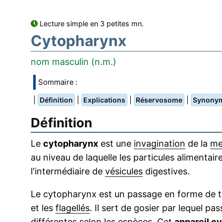
Lecture simple en 3 petites mn.
Cytopharynx
nom masculin (n.m.)
Sommaire :
|
|
|
|
Définition
Explications
Réservosome
Synony
Définition
Le
cytopharynx
est une
invagination
de la
me
au niveau de laquelle les particules alimentai
l'intermédiaire de
vésicules
digestives.
Le cytopharynx est un passage en forme de tub
et les
flagellés
. Il sert de gosier par lequel pa
différentes selon les espèces. Cet
appareil c