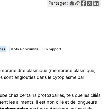
Partager :
|
|
mes
Mots à proximité
En rapport
mbrane
dite plasmique (
membrane plasmique
)
res sont englouties dans le
cytoplasme
par
e chez certains protozoaires, tels que les ciliés
ssent les aliments. Il est non
cilié
et de longueurs
ytopharyngien
part du
cytostome
, qui sert de