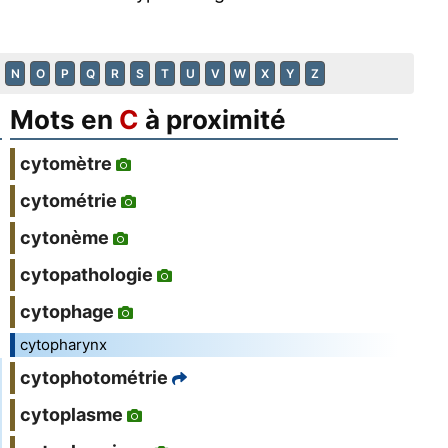
N
O
P
Q
R
S
T
U
V
W
X
Y
Z
Mots en
C
à proximité
cytomètre
cytométrie
cytonème
cytopathologie
cytophage
cytopharynx
cytophotométrie
cytoplasme