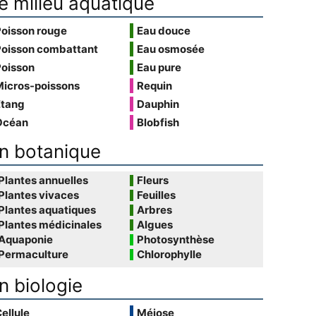
e milieu aquatique
Poisson rouge
Eau douce
Poisson combattant
Eau osmosée
Poisson
Eau pure
Micros-poissons
Requin
Étang
Dauphin
Océan
Blobfish
n botanique
Plantes annuelles
Fleurs
Plantes vivaces
Feuilles
Plantes aquatiques
Arbres
Plantes médicinales
Algues
Aquaponie
Photosynthèse
Permaculture
Chlorophylle
n biologie
ellule
Méiose