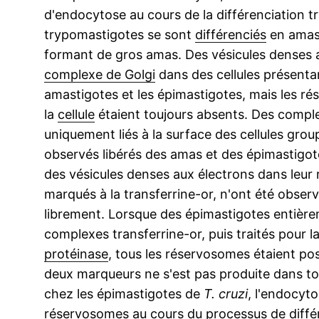
d'endocytose au cours de la différenciation t
trypomastigotes se sont
différenciés
en amast
formant de gros amas. Des vésicules denses
complexe de Golgi
dans des cellules présentan
amastigotes et les épimastigotes, mais les ré
la
cellule
étaient toujours absents. Des comple
uniquement liés à la surface des cellules gro
observés libérés des amas et des épimastigo
des vésicules denses aux électrons dans leur
marqués à la transferrine-or, n'ont été obse
librement. Lorsque des épimastigotes entière
complexes transferrine-or, puis traités pour
protéinase
, tous les réservosomes étaient posi
deux marqueurs ne s'est pas produite dans t
chez les épimastigotes de
T. cruzi
, l'endocyto
réservosomes au cours du processus de diffé