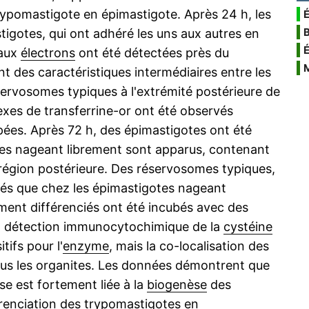
rypomastigote en épimastigote. Après 24 h, les
É
igotes, qui ont adhéré les uns aux autres en
 aux
électrons
ont été détectées près du
t des caractéristiques intermédiaires entre les
servosomes typiques à l'extrémité postérieure de
xes de transferrine-or ont été observés
upées. Après 72 h, des épimastigotes ont été
tes nageant librement sont apparus, contenant
 région postérieure. Des réservosomes typiques,
rvés que chez les épimastigotes nageant
ment différenciés ont été incubés avec des
 la détection immunocytochimique de la
cystéine
tifs pour l'
enzyme
, mais la co-localisation des
ous les organites. Les données démontrent que
se est fortement liée à la
biogenèse
des
renciation des trypomastigotes en