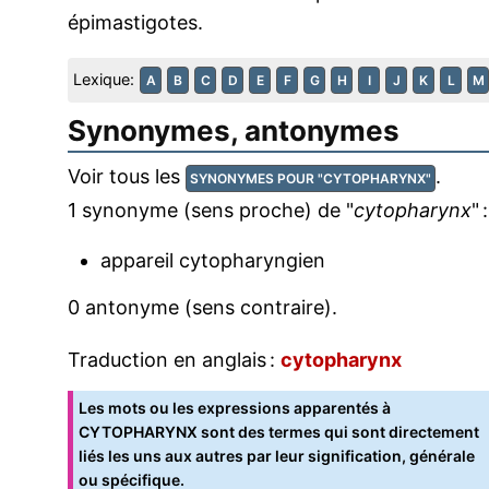
épimastigotes.
Lexique:
A
B
C
D
E
F
G
H
I
J
K
L
M
Synonymes, antonymes
Voir tous les
.
SYNONYMES POUR "CYTOPHARYNX"
1 synonyme (sens proche) de "
cytopharynx
" :
appareil cytopharyngien
0 antonyme (sens contraire).
Traduction en anglais :
cytopharynx
Les mots ou les expressions apparentés à
CYTOPHARYNX sont des termes qui sont directement
liés les uns aux autres par leur signification, générale
ou spécifique.