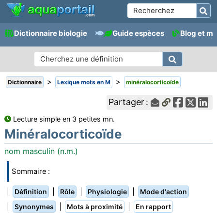
Dictionnaire biologie
Guide espèces
Blog et m
>
>
Dictionnaire
Lexique mots en M
minéralocorticoïde
Partager :
Lecture simple en 3 petites mn.
Minéralocorticoïde
nom masculin (n.m.)
Sommaire :
|
|
|
|
Définition
Rôle
Physiologie
Mode d'action
|
|
|
Synonymes
Mots à proximité
En rapport