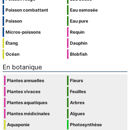
Poisson combattant
Eau osmosée
Poisson
Eau pure
Micros-poissons
Requin
Étang
Dauphin
Océan
Blobfish
En botanique
Plantes annuelles
Fleurs
Plantes vivaces
Feuilles
Plantes aquatiques
Arbres
Plantes médicinales
Algues
Aquaponie
Photosynthèse