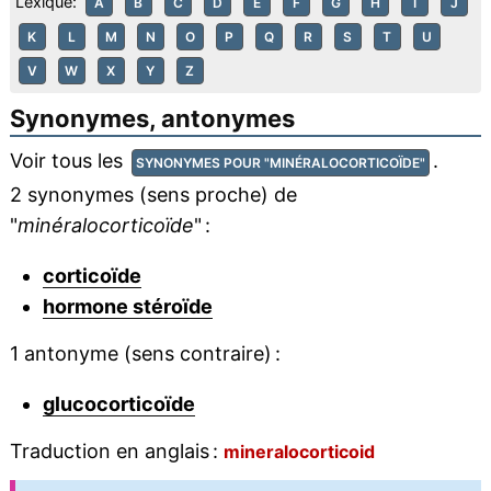
Lexique:
A
B
C
D
E
F
G
H
I
J
K
L
M
N
O
P
Q
R
S
T
U
V
W
X
Y
Z
Synonymes, antonymes
Voir tous les
.
SYNONYMES POUR "MINÉRALOCORTICOÏDE"
2 synonymes (sens proche) de
"
minéralocorticoïde
" :
corticoïde
hormone stéroïde
1 antonyme (sens contraire) :
glucocorticoïde
Traduction en anglais :
mineralocorticoid