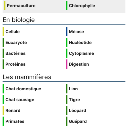
Permaculture
Chlorophylle
En biologie
Cellule
Méiose
Eucaryote
Nucléotide
Bactéries
Cytoplasme
Protéines
Digestion
Les mammifères
Chat domestique
Lion
Chat sauvage
Tigre
Renard
Léopard
Primates
Guépard