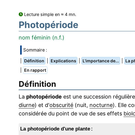
Lecture simple en ≈ 4 mn.
Photopériode
nom féminin (n.f.)
Sommaire :
|
|
|
|
Définition
Explications
L'importance de...
La p
|
En rapport
Définition
La
photopériode
est une succession régulière
diurne
) et d'
obscurité
(nuit,
nocturne
). Elle c
considérée du point de vue de ses effets
biol
La photopériode d'une plante :