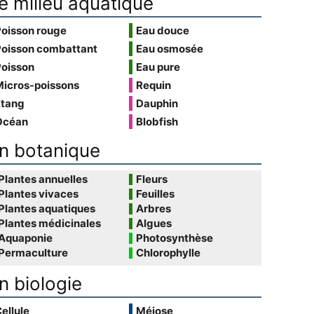
e milieu aquatique
Poisson rouge
Eau douce
Poisson combattant
Eau osmosée
Poisson
Eau pure
Micros-poissons
Requin
Étang
Dauphin
Océan
Blobfish
n botanique
Plantes annuelles
Fleurs
Plantes vivaces
Feuilles
Plantes aquatiques
Arbres
Plantes médicinales
Algues
Aquaponie
Photosynthèse
Permaculture
Chlorophylle
n biologie
ellule
Méiose