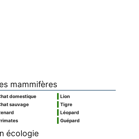
es mammifères
Chat domestique
Lion
Chat sauvage
Tigre
Renard
Léopard
Primates
Guépard
n écologie