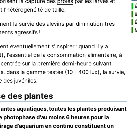
vorisent la capture des
proies
par les larves et
É
 l'hétérogénéité de taille.
nt la survie des alevins par diminution très
ents agressifs !
nt éventuellement s'inspirer : quand il y a
), l'essentiel de la consommation alimentaire, à
ncentrée sur la première demi-heure suivant
as, dans la gamme testée (10 - 400 lux), la survie,
 des juvéniles.
e des plantes
lantes aquatiques
, toutes les plantes produisant
e photophase d'au moins 6 heures pour la
irage d'aquarium
en continu constituent un