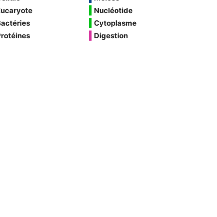
Eucaryote
Nucléotide
actéries
Cytoplasme
rotéines
Digestion