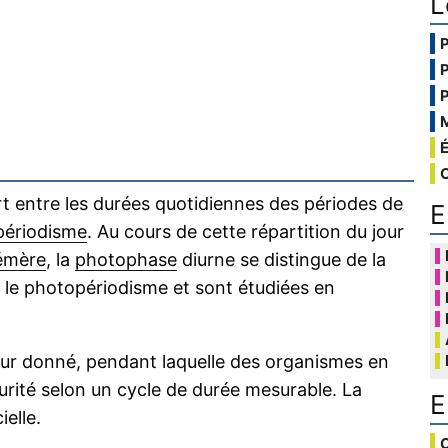
L
 entre les durées quotidiennes des périodes de
E
périodisme
. Au cours de cette répartition du jour
émère
, la
photophase
diurne se distingue de la
 le photopériodisme et sont étudiées en
jour donné, pendant laquelle des organismes en
curité selon un cycle de durée mesurable. La
E
ielle.
C