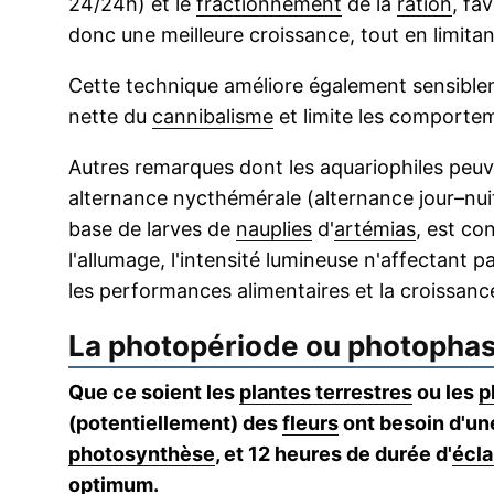
24/24h) et le
fractionnement
de la
ration
, fa
donc une meilleure croissance, tout en limitant
Cette technique améliore également sensibleme
nette du
cannibalisme
et limite les comportem
Autres remarques dont les aquariophiles peuve
alternance nycthémérale (alternance jour–nuit
base de larves de
nauplies
d'
artémias
, est co
l'allumage, l'intensité lumineuse n'affectant p
les performances alimentaires et la croissance
La photopériode ou photophas
Que ce soient les
plantes terrestres
ou les
p
(potentiellement) des
fleurs
ont besoin d'un
photosynthèse
, et 12 heures de durée d'
écla
optimum.