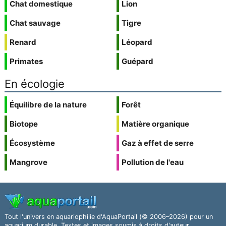
Chat domestique
Lion
Chat sauvage
Tigre
Renard
Léopard
Primates
Guépard
En écologie
Équilibre de la nature
Forêt
Biotope
Matière organique
Écosystème
Gaz à effet de serre
Mangrove
Pollution de l'eau
Tout l'univers en aquariophilie d'AquaPortail (© 2006–2026) pour un
aquarium durable. Textes et images soumis à droits d'auteur.