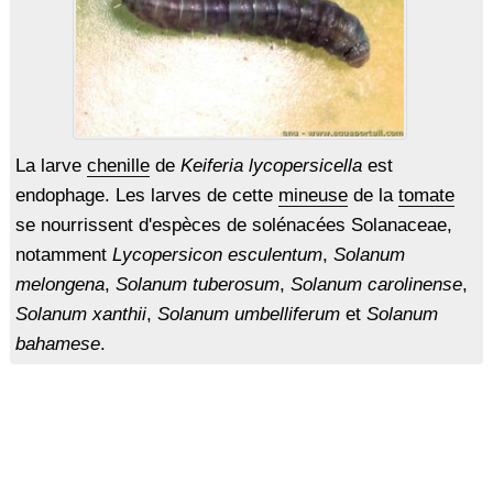
La larve
chenille
de
Keiferia lycopersicella
est
endophage. Les larves de cette
mineuse
de la
tomate
se nourrissent d'espèces de solénacées Solanaceae,
notamment
Lycopersicon esculentum
,
Solanum
melongena
,
Solanum tuberosum
,
Solanum carolinense
,
Solanum xanthii
,
Solanum umbelliferum
et
Solanum
bahamese
.