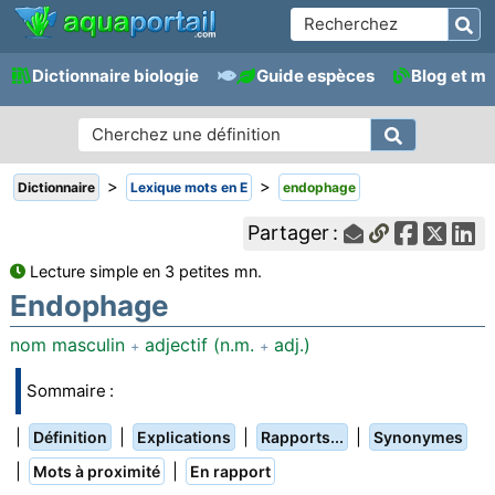
Dictionnaire biologie
Guide espèces
Blog et m
>
>
Dictionnaire
Lexique mots en E
endophage
Partager :
Lecture simple en 3 petites mn.
Endophage
nom masculin
adjectif (n.m.
adj.)
+
+
Sommaire :
|
|
|
|
Définition
Explications
Rapports...
Synonymes
|
|
Mots à proximité
En rapport