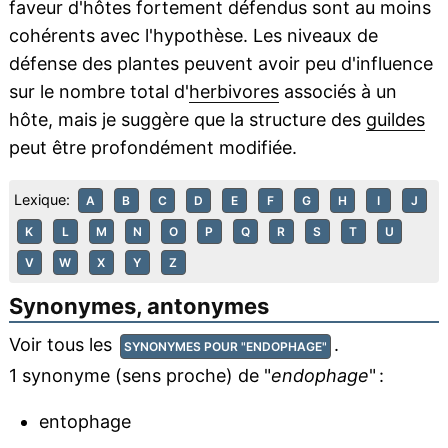
faveur d'hôtes fortement défendus sont au moins
cohérents avec l'hypothèse. Les niveaux de
défense des plantes peuvent avoir peu d'influence
sur le nombre total d'
herbivores
associés à un
hôte, mais je suggère que la structure des
guildes
peut être profondément modifiée.
Lexique:
A
B
C
D
E
F
G
H
I
J
K
L
M
N
O
P
Q
R
S
T
U
V
W
X
Y
Z
Synonymes, antonymes
Voir tous les
.
SYNONYMES POUR "ENDOPHAGE"
1 synonyme (sens proche) de "
endophage
" :
entophage