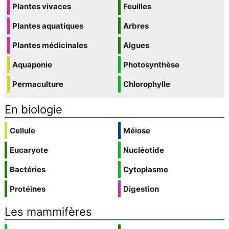
Plantes vivaces
Feuilles
Plantes aquatiques
Arbres
Plantes médicinales
Algues
Aquaponie
Photosynthèse
Permaculture
Chlorophylle
En biologie
Cellule
Méiose
Eucaryote
Nucléotide
Bactéries
Cytoplasme
Protéines
Digestion
Les mammifères