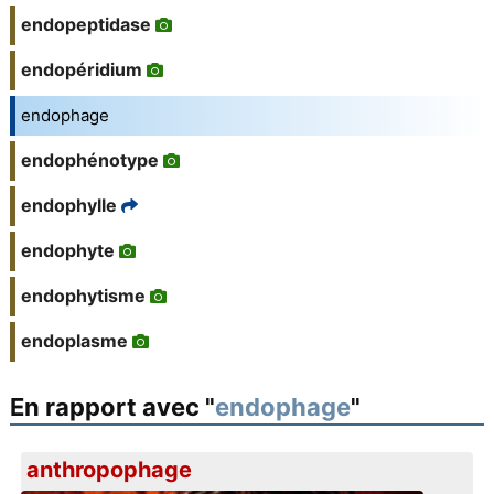
endopeptidase
endopéridium
endophage
endophénotype
endophylle
endophyte
endophytisme
endoplasme
En rapport avec "
endophage
"
anthropophage