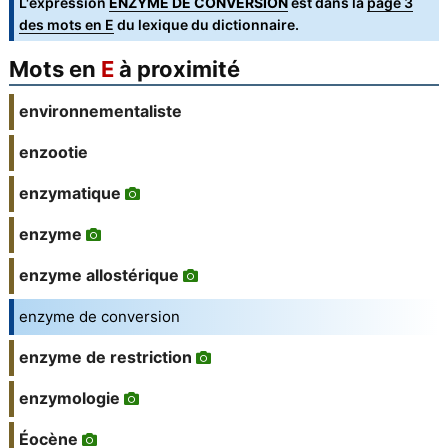
L'expression
ENZYME DE CONVERSION
est dans la
page 3
des mots en E
du lexique du dictionnaire.
Mots en
E
à proximité
environnementaliste
enzootie
enzymatique
enzyme
enzyme allostérique
enzyme de conversion
enzyme de restriction
enzymologie
Éocène