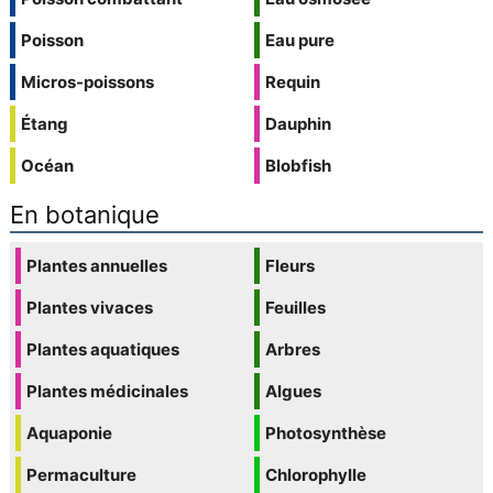
Poisson
Eau pure
Micros-poissons
Requin
Étang
Dauphin
Océan
Blobfish
En botanique
Plantes annuelles
Fleurs
Plantes vivaces
Feuilles
Plantes aquatiques
Arbres
Plantes médicinales
Algues
Aquaponie
Photosynthèse
Permaculture
Chlorophylle