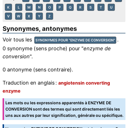
K
L
M
N
O
P
Q
R
S
T
U
V
W
X
Y
Z
Synonymes, antonymes
Voir tous les
.
SYNONYMES POUR "ENZYME DE CONVERSION"
0 synonyme (sens proche) pour "
enzyme de
conversion
".
0 antonyme (sens contraire).
Traduction en anglais :
angiotensin converting
enzyme
Les mots ou les expressions apparentés à ENZYME DE
CONVERSION sont des termes qui sont directement liés les
uns aux autres par leur signification, générale ou spécifique.