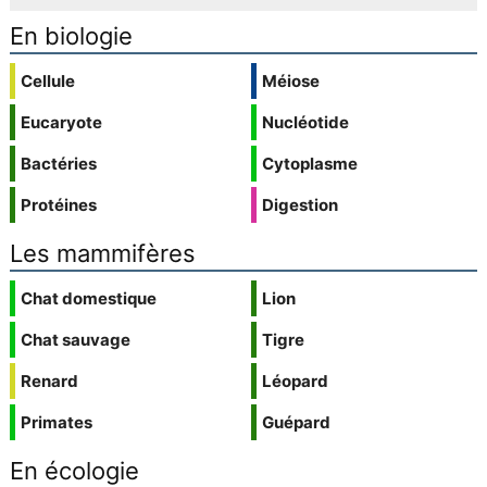
En biologie
Cellule
Méiose
Eucaryote
Nucléotide
Bactéries
Cytoplasme
Protéines
Digestion
Les mammifères
Chat domestique
Lion
Chat sauvage
Tigre
Renard
Léopard
Primates
Guépard
En écologie