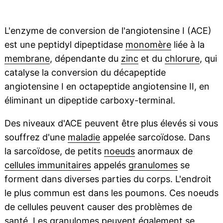
L'enzyme de conversion de l'angiotensine I (ACE)
est une peptidyl dipeptidase
monomère
liée à la
membrane
, dépendante du
zinc
et du
chlorure
, qui
catalyse la conversion du décapeptide
angiotensine I en octapeptide angiotensine II, en
éliminant un dipeptide carboxy-terminal.
Des niveaux d'ACE peuvent être plus élevés si vous
souffrez d'une
maladie
appelée sarcoïdose. Dans
la sarcoïdose, de petits
noeuds
anormaux de
cellules immunitaires
appelés
granulomes
se
forment dans diverses parties du corps. L'endroit
le plus commun est dans les poumons. Ces noeuds
de cellules peuvent causer des problèmes de
santé. Les granulomes peuvent également se