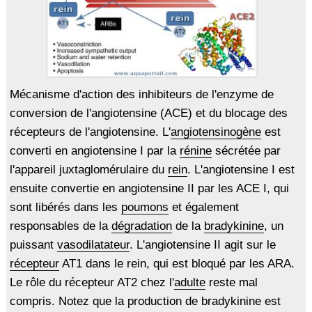
Mécanisme d'action des inhibiteurs de l'enzyme de
conversion de l'angiotensine (ACE) et du blocage des
récepteurs de l'angiotensine. L'
angiotensinogène
est
converti en angiotensine I par la
rénine
sécrétée par
l'appareil juxtaglomérulaire du
rein
. L'angiotensine I est
ensuite convertie en angiotensine II par les ACE I, qui
sont libérés dans les
poumons
et également
responsables de la
dégradation
de la
bradykinine
, un
puissant
vasodilatateur
. L'angiotensine II agit sur le
récepteur
AT1 dans le rein, qui est bloqué par les ARA.
Le rôle du récepteur AT2 chez l'
adulte
reste mal
compris. Notez que la production de bradykinine est