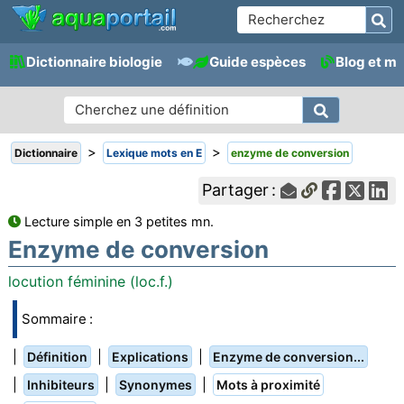
Dictionnaire biologie
Guide espèces
Blog et m
>
>
Dictionnaire
Lexique mots en E
enzyme de conversion
Partager :
Lecture simple en 3 petites mn.
Enzyme de conversion
locution féminine (loc.f.)
Sommaire :
|
|
|
Définition
Explications
Enzyme de conversion...
|
|
|
Inhibiteurs
Synonymes
Mots à proximité