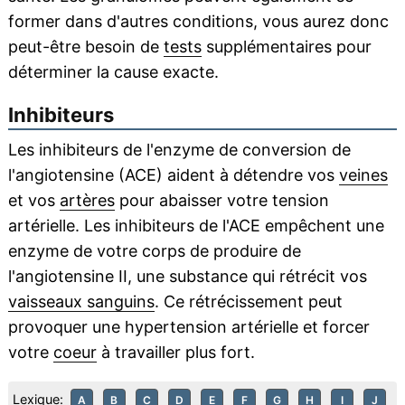
former dans d'autres conditions, vous aurez donc
peut-être besoin de
tests
supplémentaires pour
déterminer la cause exacte.
Inhibiteurs
Les inhibiteurs de l'enzyme de conversion de
l'angiotensine (ACE) aident à détendre vos
veines
et vos
artères
pour abaisser votre tension
artérielle. Les inhibiteurs de l'ACE empêchent une
enzyme de votre corps de produire de
l'angiotensine II, une substance qui rétrécit vos
vaisseaux sanguins
. Ce rétrécissement peut
provoquer une hypertension artérielle et forcer
votre
coeur
à travailler plus fort.
Lexique:
A
B
C
D
E
F
G
H
I
J