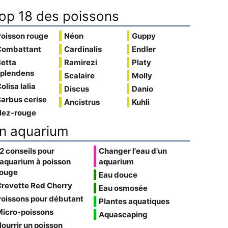
op 18 des poissons
Poisson rouge
Néon
Guppy
Combattant
Cardinalis
Endler
Betta
Ramirezi
Platy
splendens
Scalaire
Molly
olisa lalia
Discus
Danio
arbus cerise
Ancistrus
Kuhli
Nez-rouge
n aquarium
2 conseils pour
Changer l'eau d'un
'aquarium à poisson
aquarium
rouge
Eau douce
Crevette Red Cherry
Eau osmosée
oissons pour débutant
Plantes aquatiques
Micro-poissons
Aquascaping
ourrir un poisson