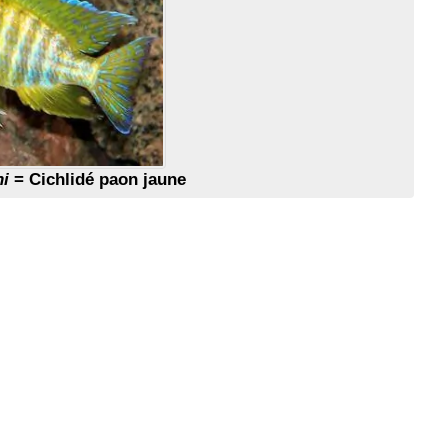
hi
= Cichlidé paon jaune