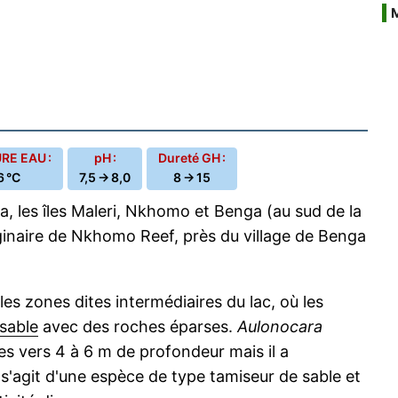
E EAU :
pH :
Dureté GH :
6 °C
7,5 → 8,0
8 → 15
, les îles Maleri, Nkhomo et Benga (au sud de la
ginaire de Nkhomo Reef, près du village de Benga
 les zones dites intermédiaires du lac, où les
sable
avec des roches éparses.
Aulonocara
es vers 4 à 6 m de profondeur mais il a
s'agit d'une espèce de type tamiseur de sable et