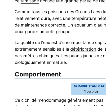
ce
tamisage
occupe une grande partie de l'ac
Comme tous les poissons des Grands Lacs d
relativement dure, avec une température
néot
de maintenance correcte. Un aquarium d'au m
pour garder un petit groupe.
La
qualité de l'eau
est d'une importance capita
extrêmement sensibles à la
détérioration
de la
paramètres chimiques. Les paons jaunes ne do
biologiquement
immature
.
Comportement
NOMBRE D'ANIMAUX
1 ou plus
Ce cichlidé n'endommage généralement pas le