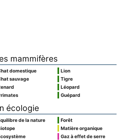
es mammifères
Chat domestique
Lion
Chat sauvage
Tigre
Renard
Léopard
Primates
Guépard
n écologie
quilibre de la nature
Forêt
Biotope
Matière organique
Écosystème
Gaz à effet de serre