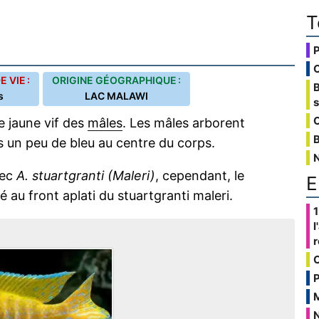
T
 VIE :
ORIGINE GÉOGRAPHIQUE :
s
LAC MALAWI
C
e jaune vif des
mâles
. Les mâles arborent
B
s un peu de bleu au centre du corps.
vec
A. stuartgranti (Maleri)
, cependant, le
E
au front aplati du stuartgranti maleri.
1
l
P
N