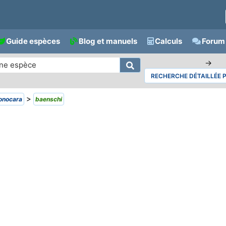
Guide espèces
Blog et manuels
Calculs
Forum 
→
RECHERCHE DÉTAILLÉE 
>
onocara
baenschi