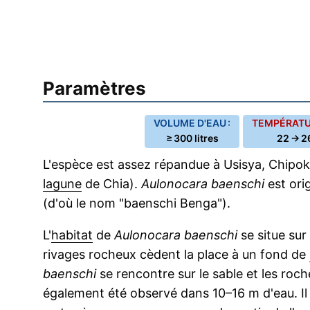
Paramètres
VOLUME D'EAU :
TEMPÉRATUR
≥ 300 litres
22 → 2
L'espèce est assez répandue à Usisya, Chipoka
lagune
de Chia).
Aulonocara baenschi
est ori
(d'où le nom "baenschi Benga").
L'
habitat
de
Aulonocara baenschi
se situe sur
rivages rocheux cèdent la place à un fond de
baenschi
se rencontre sur le sable et les roch
également été observé dans 10–16 m d'eau. Il 