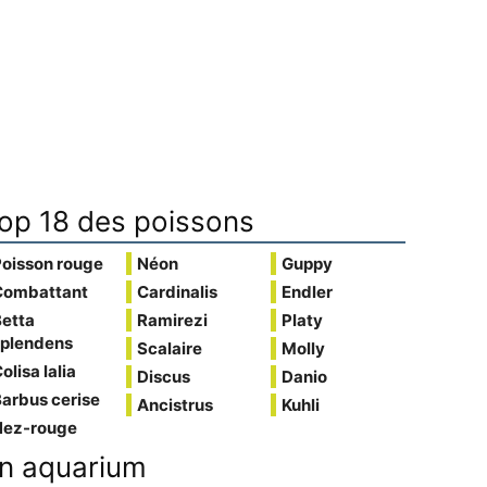
op 18 des poissons
Poisson rouge
Néon
Guppy
Combattant
Cardinalis
Endler
Betta
Ramirezi
Platy
splendens
Scalaire
Molly
olisa lalia
Discus
Danio
arbus cerise
Ancistrus
Kuhli
Nez-rouge
n aquarium