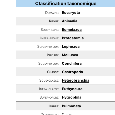
Classification taxonomique
Domaine:
Eucaryota
Règne
:
Animalia
Sous-règne:
Eumetazoa
Infra-règne:
Protostomia
Super-phylum:
Lophozoa
Phylum
:
Mollusca
Sous-phylum:
Conchifera
Classe
:
Gastropoda
Sous-classe:
Heterobranchia
Infra-classe:
Euthyneura
Super-ordre:
Hygrophila
Ordre
:
Pulmonata
Descripteur:
Cuvier