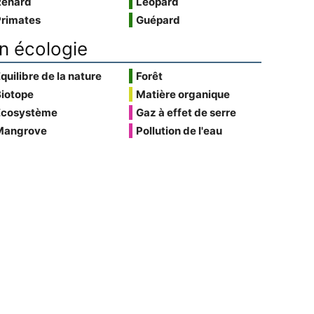
Renard
Léopard
Primates
Guépard
n écologie
quilibre de la nature
Forêt
Biotope
Matière organique
Écosystème
Gaz à effet de serre
Mangrove
Pollution de l'eau