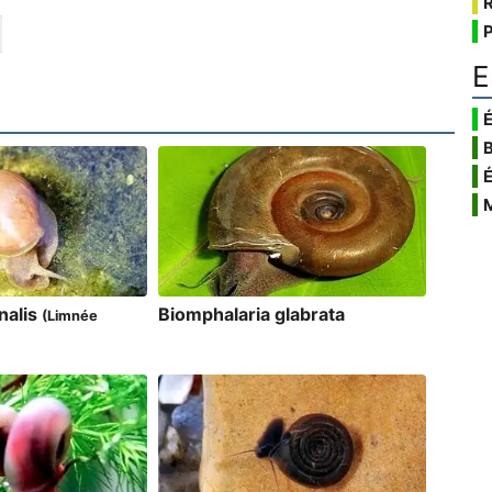
E
É
nalis
Biomphalaria glabrata
(Limnée