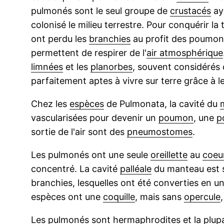
pulmonés sont le seul groupe de
crustacés
ay
colonisé le milieu terrestre. Pour conquérir la t
ont perdu les
branchies
au profit des poumons
permettent de respirer de l'
air atmosphérique
limnées
et les
planorbes
, souvent considéré
parfaitement aptes à vivre sur terre grâce à l
Chez les
espèces
de Pulmonata, la cavité du
vascularisées pour devenir un
poumon
, une
p
sortie de l'air sont des
pneumostomes
.
Les pulmonés ont une seule
oreillette
au
coeu
concentré. La cavité
palléale
du manteau est s
branchies, lesquelles ont été converties en 
espèces ont une
coquille
, mais sans
opercule
Les pulmonés sont
hermaphrodites
et la plup