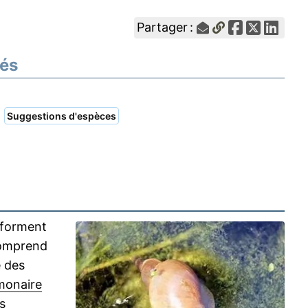
Partager :
nés
|
Suggestions d'espèces
forment
omprend
 des
monaire
es