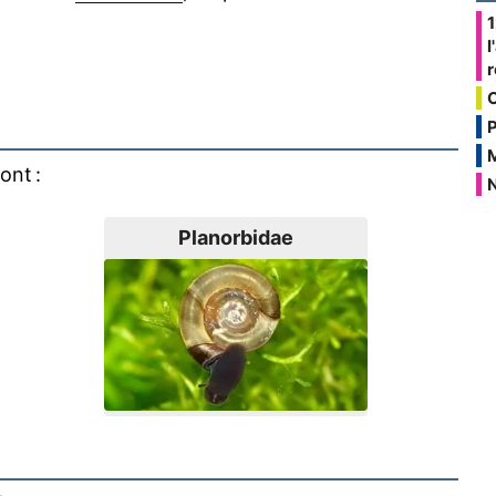
1
l
P
ont :
N
Planorbidae