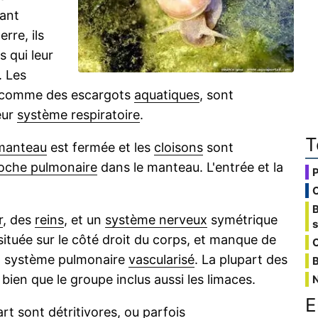
ant
erre, ils
 qui leur
. Les
s comme des escargots
aquatiques
, sont
eur
système respiratoire
.
T
manteau
est fermée et les
cloisons
sont
oche pulmonaire
dans le manteau. L'entrée et la
r
, des
reins
, et un
système nerveux
symétrique
ituée sur le côté droit du corps, et manque de
C
un système pulmonaire
vascularisé
. La plupart des
B
, bien que le groupe inclus aussi les limaces.
E
art sont
détritivores
, ou parfois