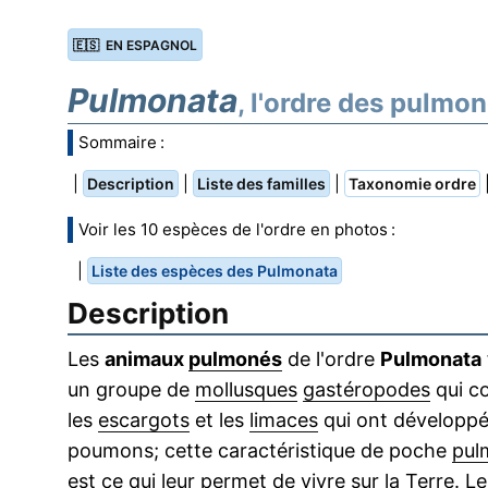
🇪🇸 EN ESPAGNOL
Pulmonata
, l'ordre des pulmo
Sommaire :
|
|
|
Description
Liste des familles
Taxonomie ordre
Voir les 10 espèces de l'ordre en photos :
|
Liste des espèces des Pulmonata
Description
Les
animaux
pulmonés
de l'ordre
Pulmonata
un groupe de
mollusques
gastéropodes
qui c
les
escargots
et les
limaces
qui ont développé
poumons; cette caractéristique de poche
pul
est ce qui leur permet de vivre sur
la Terre
. L