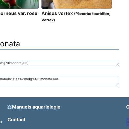
corneus var. rose
Anisus vortex
(Planorbe tourbillon,
Vortex)
monata
Manuels aquariologie
C
Contact
ur
.