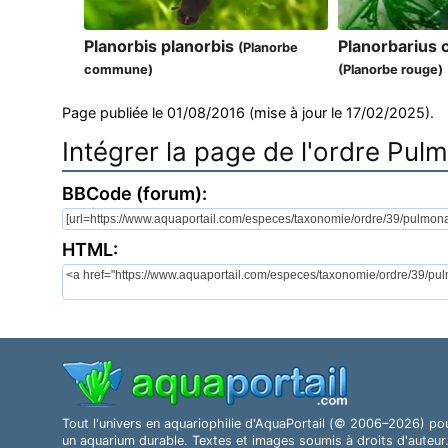
Planorbis planorbis
Planorbarius 
(Planorbe
commune)
(Planorbe rouge)
Page publiée le 01/08/2016 (mise à jour le 17/02/2025).
Intégrer la page de l'ordre Pul
BBCode (forum):
HTML:
Tout l'univers en aquariophilie d'AquaPortail (© 2006–2026) po
un aquarium durable. Textes et images soumis à droits d'auteur