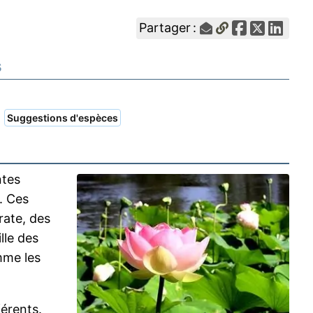
Partager :
s
|
Suggestions d'espèces
ntes
. Ces
ate, des
lle des
mme les
.
férents.