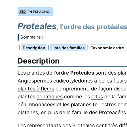
🇪🇸 EN ESPAGNOL
Proteales
, l'ordre des protéale
Sommaire :
|
|
|
Description
Liste des familles
Taxonomie ordre
Description
Les plantes de l'ordre
Proteales
sont des pla
Angiospermes
eudicotylédones à belles
fleurs
plantes à fleurs
comprennent, de façon dispar
plantes
aquatiques
comme les
lotus
de la fami
nélumbonacées et les platanes terrestres co
platanes, en plus de la famille des Protéacées
Les représentants des Proteales sont très dif