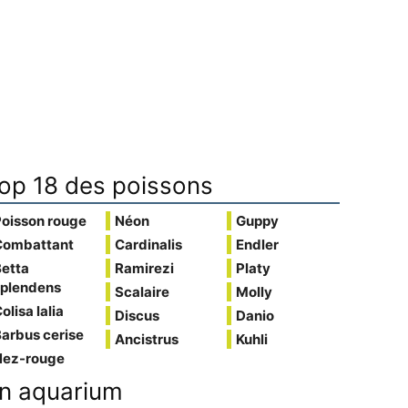
op 18 des poissons
Poisson rouge
Néon
Guppy
Combattant
Cardinalis
Endler
Betta
Ramirezi
Platy
splendens
Scalaire
Molly
olisa lalia
Discus
Danio
arbus cerise
Ancistrus
Kuhli
Nez-rouge
n aquarium