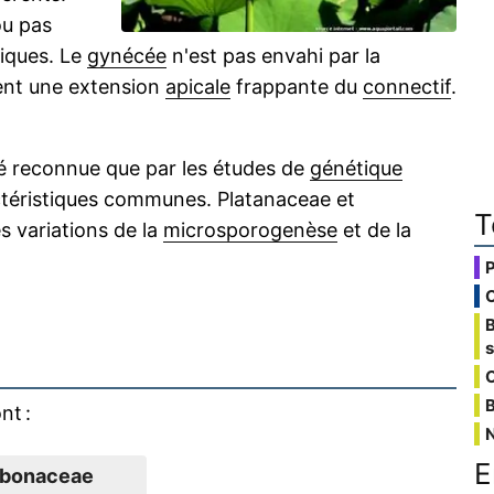
u pas
iques. Le
gynécée
n'est pas envahi par la
nt une extension
apicale
frappante du
connectif
.
 été reconnue que par les études de
génétique
actéristiques communes. Platanaceae et
T
des variations de la
microsporogenèse
et de la
C
B
nt :
E
bonaceae