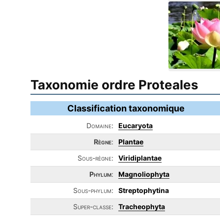
Taxonomie ordre Proteales
Classification taxonomique
Domaine:
Eucaryota
Règne
:
Plantae
Sous-règne:
Viridiplantae
Phylum
:
Magnoliophyta
Sous-phylum:
Streptophytina
Super-classe:
Tracheophyta