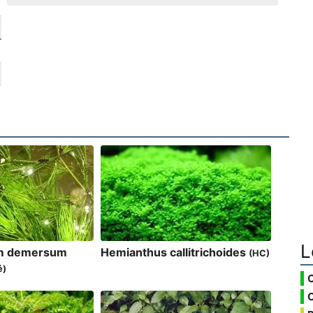
L
um demersum
Hemianthus callitrichoides
(HC)
é)