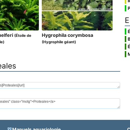
E
É
elferi
Hygrophila corymbosa
(Étoile de
le)
(Hygrophile géant)
eales
Manuels aquariologie
C