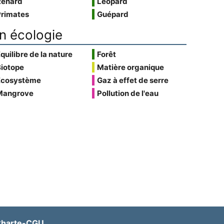
Renard
Léopard
Primates
Guépard
n écologie
quilibre de la nature
Forêt
Biotope
Matière organique
Écosystème
Gaz à effet de serre
Mangrove
Pollution de l'eau
harte-CGU