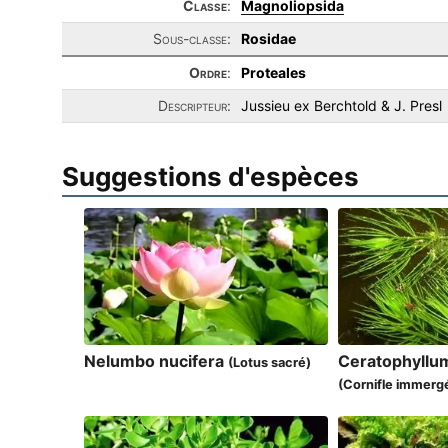
Classe
:
Magnoliopsida
Sous-classe:
Rosidae
Ordre
:
Proteales
Descripteur:
Jussieu ex Berchtold & J. Presl
Suggestions d'espèces
Nelumbo nucifera
Ceratophyll
(Lotus sacré)
(Cornifle immerg