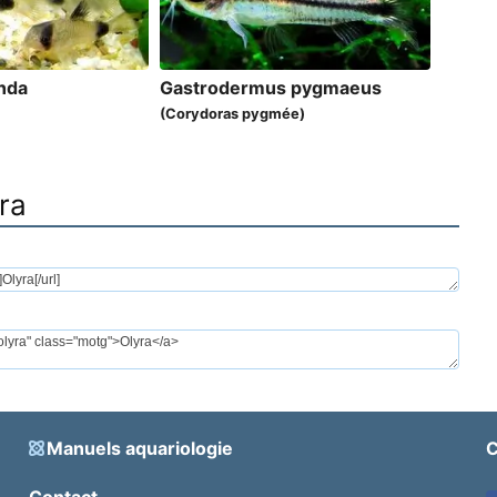
nda
Gastrodermus pygmaeus
(Corydoras pygmée)
ra
Manuels aquariologie
C