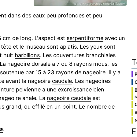
nt dans des eaux peu profondes et peu
 cm de long. L'aspect est
serpentiforme
avec un
tête et le museau sont aplatis. Les
yeux
sont
t huit
barbillons
. Les couvertures branchiales
T
La nageoire dorsale a 7 ou 8
rayons
mous, les
soutenue par 15 à 23 rayons de nageoire. Il y a
ste avant la nageoire
caudale
. Les nageoires
inture
pelvienne
a une
excroissance
bien
nageoire anale. La
nageoire caudale
est
C
s grand, ou effilé en un point. Le nombre de
B
a
.
E