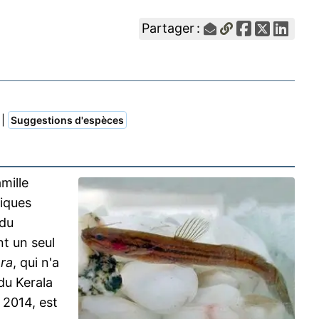
Partager :
|
Suggestions d'espèces
amille
tiques
 du
nt un seul
era
, qui n'a
du Kerala
 2014, est