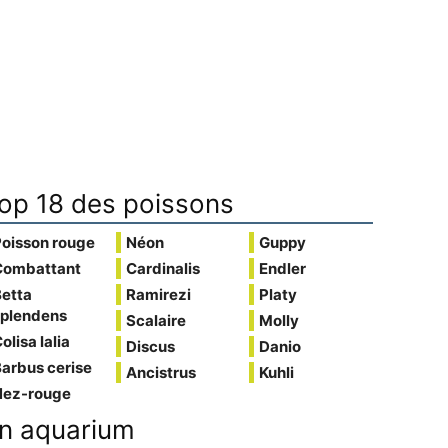
op 18 des poissons
Poisson rouge
Néon
Guppy
Combattant
Cardinalis
Endler
Betta
Ramirezi
Platy
splendens
Scalaire
Molly
olisa lalia
Discus
Danio
arbus cerise
Ancistrus
Kuhli
Nez-rouge
n aquarium