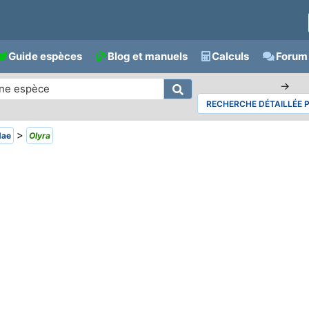
Guide espèces
Blog et manuels
Calculs
Forum 
→
RECHERCHE DÉTAILLÉE 
>
dae
Olyra