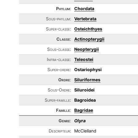
Phylum
:
Chordata
Sous-phylum:
Vertebrata
Super-classe:
Osteichthyes
Classe
:
Actinopterygii
Sous-classe:
Neopterygii
Infra-classe:
Teleostei
Super-ordre:
Ostariophysi
Ordre
:
Siluriformes
Sous-Ordre:
Siluroidei
Super-famille:
Bagroidea
Famille
:
Bagridae
Genre
:
Olyra
Descripteur:
McClelland