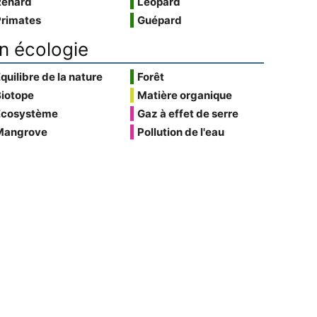
Renard
Léopard
Primates
Guépard
n écologie
quilibre de la nature
Forêt
Biotope
Matière organique
Écosystème
Gaz à effet de serre
Mangrove
Pollution de l'eau