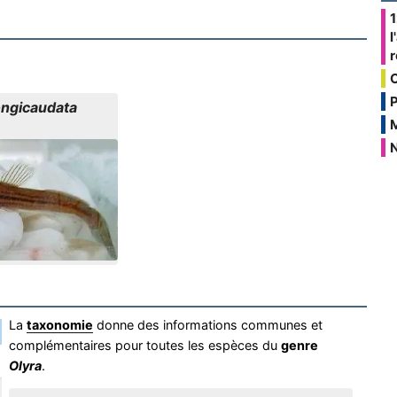
1
l
P
ongicaudata
N
La
taxonomie
donne des informations communes et
complémentaires pour toutes les espèces du
genre
Olyra
.