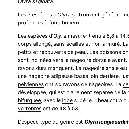
Olyra saginata
.
Les 7 espèces d'
Olyra
se trouvent généraleme
profondes à fond boueux.
Les espèces d'
Olyra
mesurent entre 5,8 à 14,5
corps allongé, sans
écailles
et non armuré. La 
petits et recouverts de
peau
. Les poissons on
sont inclinées vers la
nageoire dorsale
avant. 
rayons durs manquent. La
nageoire anale
est 
une nageoire
adipeuse
basse loin derrière, ju
pelviennes
ont six rayons de nageoires. La
ce
développée, qui est clairement séparée de la 
bifurquée
, avec le
lobe
supérieur beaucoup plu
vertèbres
est de 48 à 53.
L'espèce type du genre est
Olyra longicaudat