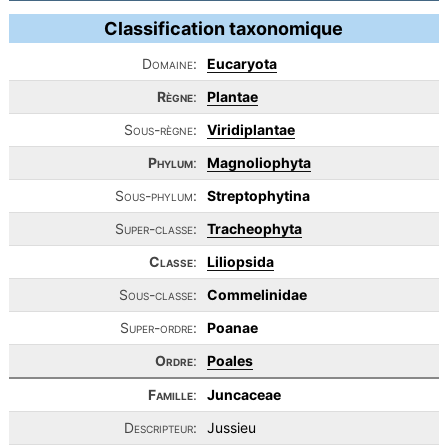
Classification taxonomique
Domaine:
Eucaryota
Règne
:
Plantae
Sous-règne:
Viridiplantae
Phylum
:
Magnoliophyta
Sous-phylum:
Streptophytina
Super-classe:
Tracheophyta
Classe
:
Liliopsida
Sous-classe:
Commelinidae
Super-ordre:
Poanae
Ordre
:
Poales
Famille
:
Juncaceae
Descripteur:
Jussieu