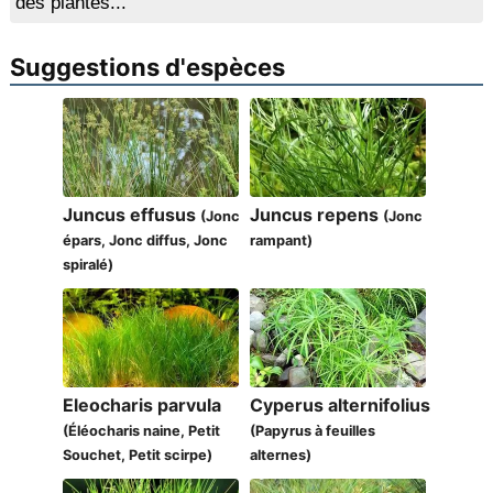
des plantes...
Suggestions d'espèces
Juncus effusus
Juncus repens
(Jonc
(Jonc
épars, Jonc diffus, Jonc
rampant)
spiralé)
Eleocharis parvula
Cyperus alternifolius
(Éléocharis naine, Petit
(Papyrus à feuilles
Souchet, Petit scirpe)
alternes)