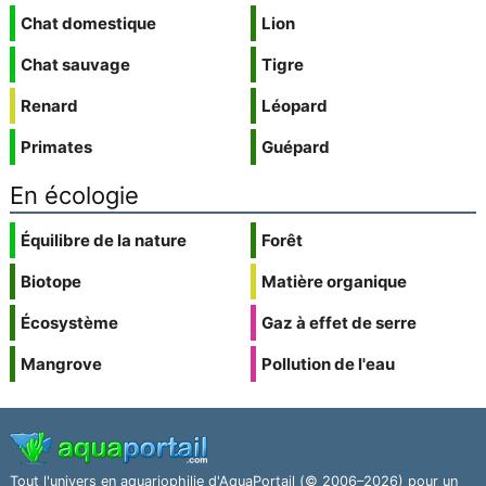
Chat domestique
Lion
Chat sauvage
Tigre
Renard
Léopard
Primates
Guépard
En écologie
Équilibre de la nature
Forêt
Biotope
Matière organique
Écosystème
Gaz à effet de serre
Mangrove
Pollution de l'eau
Tout l'univers en aquariophilie d'AquaPortail (© 2006–2026) pour un