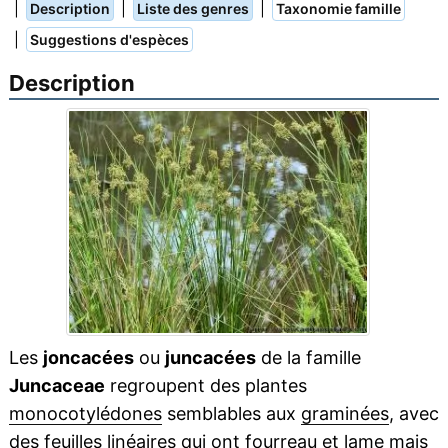
|
|
|
Description
Liste des genres
Taxonomie famille
|
Suggestions d'espèces
Description
Les
joncacées
ou
juncacées
de la famille
Juncaceae
regroupent des plantes
monocotylédones
semblables aux
graminées
, avec
des feuilles linéaires qui ont
fourreau
et
lame
mais