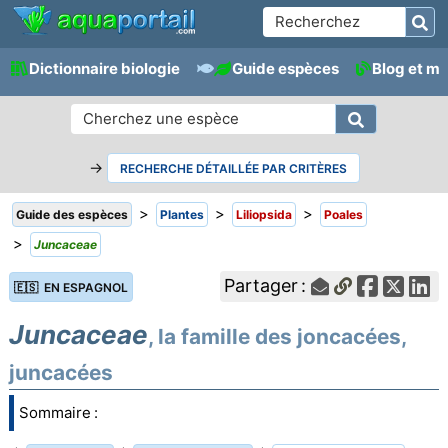
Dictionnaire biologie
Guide espèces
Blog et m
→
RECHERCHE DÉTAILLÉE PAR CRITÈRES
>
>
>
Guide des espèces
Plantes
Liliopsida
Poales
>
Juncaceae
Partager :
🇪🇸 EN ESPAGNOL
Juncaceae
, la famille des joncacées,
juncacées
Sommaire :