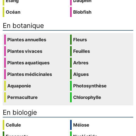
Étang
Dauphin
Océan
Blobfish
En botanique
Plantes annuelles
Fleurs
Plantes vivaces
Feuilles
Plantes aquatiques
Arbres
Plantes médicinales
Algues
Aquaponie
Photosynthèse
Permaculture
Chlorophylle
En biologie
Cellule
Méiose