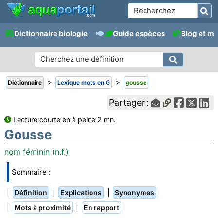
Dictionnaire biologie
Guide espèces
Blog et m
>
>
Dictionnaire
Lexique mots en G
gousse
Partager :
Lecture courte en à peine 2 mn.
Gousse
nom féminin (n.f.)
Sommaire :
|
|
|
Définition
Explications
Synonymes
|
|
Mots à proximité
En rapport