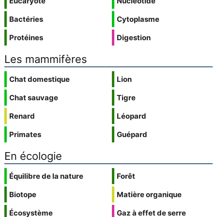
Eucaryote
Nucléotide
Bactéries
Cytoplasme
Protéines
Digestion
Les mammifères
Chat domestique
Lion
Chat sauvage
Tigre
Renard
Léopard
Primates
Guépard
En écologie
Équilibre de la nature
Forêt
Biotope
Matière organique
Écosystème
Gaz à effet de serre