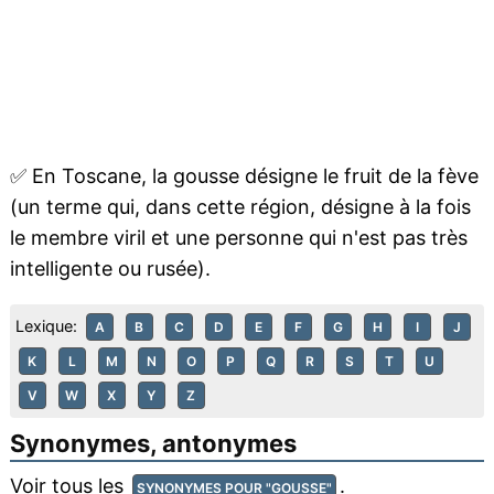
✅
En Toscane, la gousse désigne le fruit de la fève
(un terme qui, dans cette région, désigne à la fois
le membre viril et une personne qui n'est pas très
intelligente ou rusée).
Lexique:
A
B
C
D
E
F
G
H
I
J
K
L
M
N
O
P
Q
R
S
T
U
V
W
X
Y
Z
Synonymes, antonymes
Voir tous les
.
SYNONYMES POUR "GOUSSE"