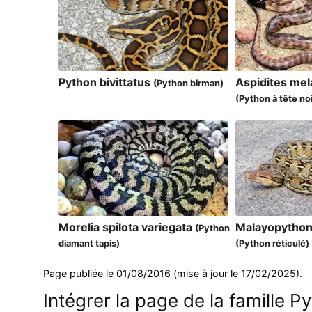
Python bivittatus
Aspidites me
(Python birman)
(Python à tête no
Morelia spilota variegata
Malayopython 
(Python
diamant tapis)
(Python réticulé)
Page publiée le 01/08/2016 (mise à jour le 17/02/2025).
Intégrer la page de la famille P