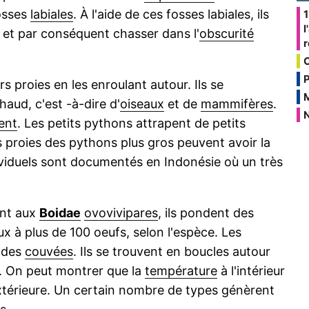
osses
labiales
. À l'aide de ces fosses labiales, ils
1
l
et par conséquent chasser dans l'
obscurité
P
rs proies en les enroulant autour. Ils se
haud, c'est -à-dire d'
oiseaux
et de
mammifères
.
N
ent
. Les petits pythons attrapent de petits
es proies des pythons plus gros peuvent avoir la
viduels sont documentés en Indonésie où un très
ent aux
Boidae
ovovivipares
, ils pondent des
 à plus de 100 oeufs, selon l'espèce. Les
s des
couvées
. Ils se trouvent en boucles autour
 On peut montrer que la
température
à l'intérieur
xtérieure. Un certain nombre de types génèrent