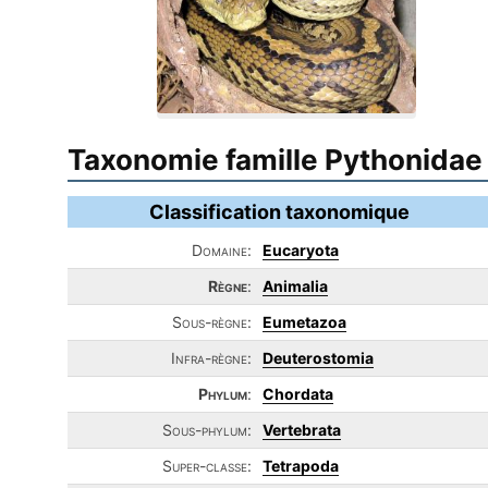
Taxonomie famille Pythonidae
Classification taxonomique
Domaine:
Eucaryota
Règne
:
Animalia
Sous-règne:
Eumetazoa
Infra-règne:
Deuterostomia
Phylum
:
Chordata
Sous-phylum:
Vertebrata
Super-classe:
Tetrapoda