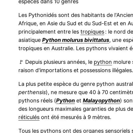
espèces dans 10 genres
Les Pythonidés sont des habitants de l'Ancie
Afrique, en Asie du Sud et du Sud-Est et en Au
principalement entre les
tropiques
: le nord de
asiatique
Python molurus bivittatus
, une esp
tropiques en Australie. Les pythons vivaient
🚩
Depuis plusieurs années, le
python
molure 
raison d'importations et possessions illégales
La plus petite espèce du genre python austral
perthensis
), ne mesure que 40 à 70 centimèt
pythons réels (
Python
et
Malayopython
) son
des longueurs maximales garanties de plus d
réticulés
ont été mesurés à 9 mètres.
Tous les pythons ont des
organes sensoriels
s