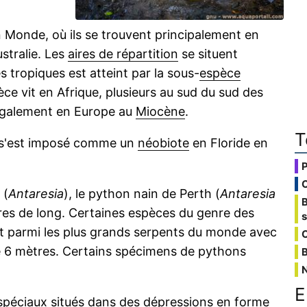
n Monde, où ils se trouvent principalement en
stralie. Les
aires de répartition
se situent
s tropiques est atteint par la sous-
espèce
èce vit en Afrique, plusieurs au sud du sud des
 également en Europe au
Miocène
.
T
s'est imposé comme un
néobiote
en Floride en
.
 (
Antaresia
), le python nain de Perth (
Antaresia
res de long. Certaines espèces du genre des
t parmi les plus grands serpents du monde avec
C
e 6 mètres. Certains spécimens de pythons
B
E
péciaux situés dans des
dépressions
en forme