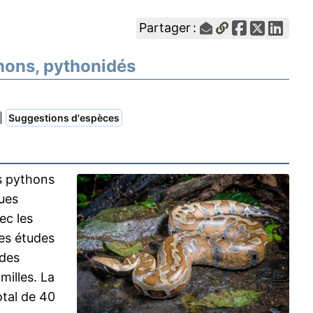
Partager :
thons, pythonidés
|
Suggestions d'espèces
s pythons
ques
ec les
es études
 des
milles. La
tal de 40