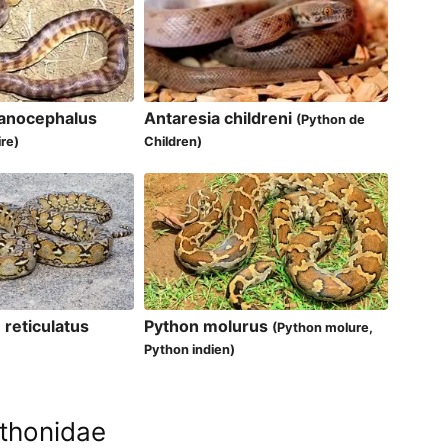
lanocephalus
Antaresia childreni
(Python de
ire)
Children)
reticulatus
Python molurus
(Python molure,
Python indien)
ythonidae