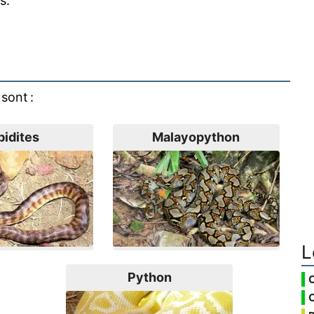
s.
sont :
pidites
Malayopython
L
Python