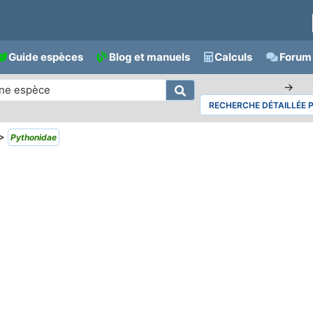
Guide espèces
Blog et manuels
Calculs
Forum 
→
RECHERCHE DÉTAILLÉE 
>
Pythonidae