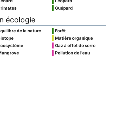
Renard
Léopard
Primates
Guépard
n écologie
quilibre de la nature
Forêt
Biotope
Matière organique
Écosystème
Gaz à effet de serre
Mangrove
Pollution de l'eau