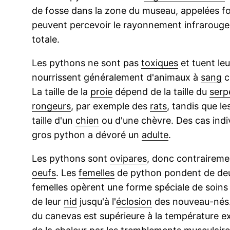
de fosse dans la zone du museau, appelées f
peuvent percevoir le rayonnement infrarouge 
totale.
Les pythons ne sont pas
toxiques
et tuent leu
nourrissent généralement d'animaux à
sang
c
La taille de la
proie
dépend de la taille du
serp
rongeurs
, par exemple des
rats
, tandis que l
taille d'un
chien
ou d'une chèvre. Des cas indi
gros python a dévoré un
adulte
.
Les pythons sont
ovipares
, donc contrairem
oeufs
. Les
femelles
de python pondent de deux
femelles opèrent une forme spéciale de soin
de leur
nid
jusqu'à l'
éclosion
des nouveau-nés.
du canevas est supérieure à la température e