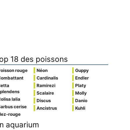
op 18 des poissons
Poisson rouge
Néon
Guppy
Combattant
Cardinalis
Endler
Betta
Ramirezi
Platy
splendens
Scalaire
Molly
olisa lalia
Discus
Danio
arbus cerise
Ancistrus
Kuhli
Nez-rouge
n aquarium