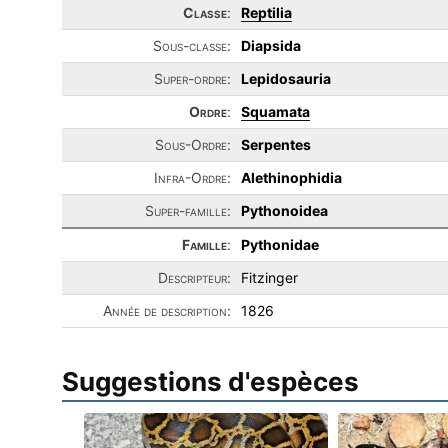
Classe
:
Reptilia
Sous-classe:
Diapsida
Super-ordre:
Lepidosauria
Ordre
:
Squamata
Sous-Ordre:
Serpentes
Infra-Ordre:
Alethinophidia
Super-famille:
Pythonoidea
Famille
:
Pythonidae
Descripteur:
Fitzinger
Année de description:
1826
Suggestions d'espèces