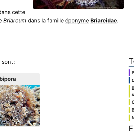
 dans cette
re
Briareum
dans la famille
éponyme
Briareidae
.
T
e
sont :
bipora
C
B
E