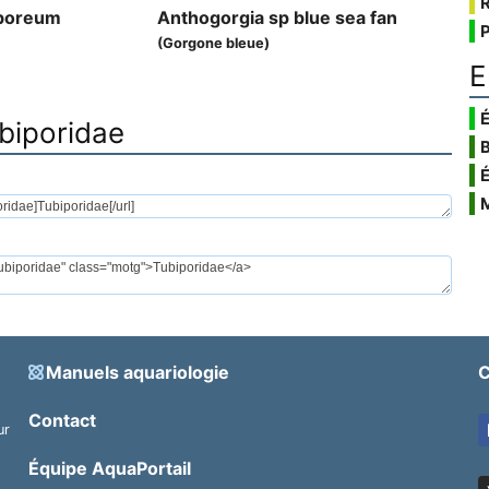
rboreum
Anthogorgia sp blue sea fan
(Gorgone bleue)
E
É
ubiporidae
Manuels aquariologie
C
Contact
ur
.
Équipe AquaPortail