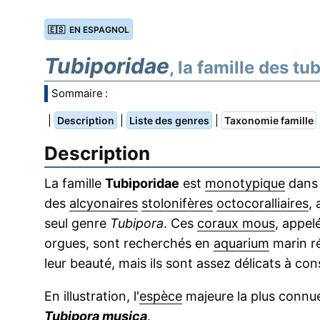
🇪🇸 EN ESPAGNOL
Tubiporidae
, la famille des tu
Sommaire :
|
|
|
Description
Liste des genres
Taxonomie famille
Description
La famille
Tubiporidae
est
monotypique
dans 
des
alcyonaires
stolonifères
octocoralliaires
, 
seul genre
Tubipora
. Ces
coraux mous
, appel
orgues, sont recherchés en
aquarium
marin ré
leur beauté, mais ils sont assez délicats à con
En illustration, l'
espèce
majeure la plus connu
Tubipora musica
.