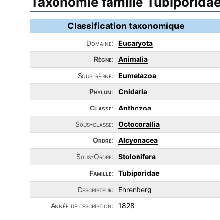
Taxonomie famille Tubiporida
Classification taxonomique
Domaine:
Eucaryota
Règne
:
Animalia
Sous-règne:
Eumetazoa
Phylum
:
Cnidaria
Classe
:
Anthozoa
Sous-classe:
Octocorallia
Ordre
:
Alcyonacea
Sous-Ordre:
Stolonifera
Famille
:
Tubiporidae
Descripteur:
Ehrenberg
Année de description:
1828