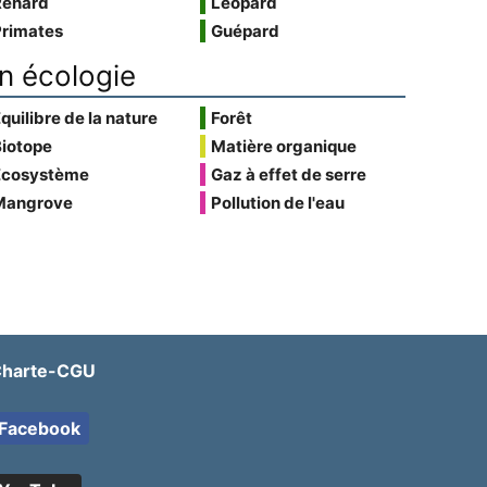
Renard
Léopard
Primates
Guépard
n écologie
quilibre de la nature
Forêt
Biotope
Matière organique
Écosystème
Gaz à effet de serre
Mangrove
Pollution de l'eau
harte-CGU
Facebook