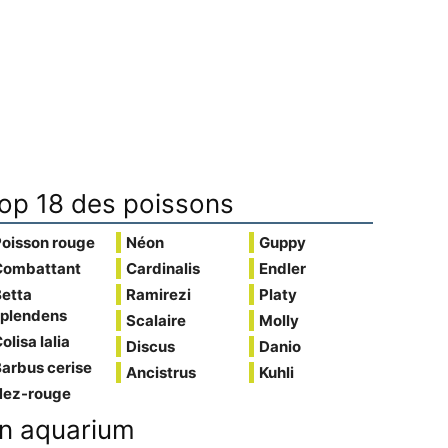
op 18 des poissons
Poisson rouge
Néon
Guppy
Combattant
Cardinalis
Endler
Betta
Ramirezi
Platy
splendens
Scalaire
Molly
olisa lalia
Discus
Danio
arbus cerise
Ancistrus
Kuhli
Nez-rouge
n aquarium