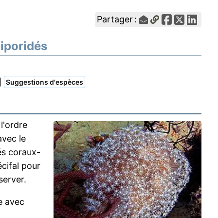
Partager :
biporidés
|
Suggestions d'espèces
l'ordre
avec le
és coraux-
cifal pour
server.
e avec