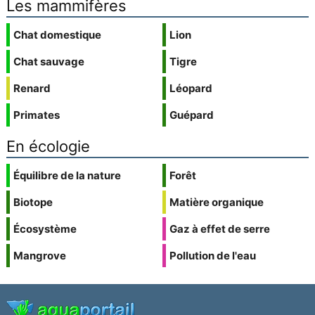
Les mammifères
Chat domestique
Lion
Chat sauvage
Tigre
Renard
Léopard
Primates
Guépard
En écologie
Équilibre de la nature
Forêt
Biotope
Matière organique
Écosystème
Gaz à effet de serre
Mangrove
Pollution de l'eau