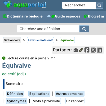
Dictionnaire biologie
Guide espèces
Blog et m
>
>
Dictionnaire
Lexique mots en E
équivalve
Partager :
Lecture courte en à peine 2 mn.
Équivalve
adjectif (adj.)
Sommaire :
|
|
|
Définition
Explications
Autres domaines
|
|
|
Synonymes
Mots à proximité
En rapport