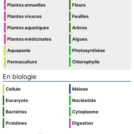
Plantes annuelles
Fleurs
Plantes vivaces
Feuilles
Plantes aquatiques
Arbres
Plantes médicinales
Algues
Aquaponie
Photosynthèse
Permaculture
Chlorophylle
En biologie
Cellule
Méiose
Eucaryote
Nucléotide
Bactéries
Cytoplasme
Protéines
Digestion