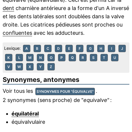
dent
charnière antérieure a la forme d'un A inversé
et les dents latérales sont doublées dans la valve
droite. Les cicatrices pédieuses sont proches ou
confluentes
avec les adducteurs.
Lexique:
A
B
C
D
E
F
G
H
I
J
K
L
M
N
O
P
Q
R
S
T
U
V
W
X
Y
Z
Synonymes, antonymes
Voir tous les
.
SYNONYMES POUR "ÉQUIVALVE"
2 synonymes (sens proche) de "
equivalve
" :
équilatéral
équivalvulaire