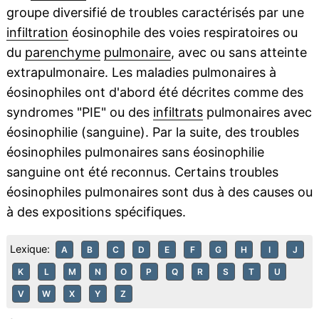
groupe diversifié de troubles caractérisés par une
infiltration
éosinophile des voies respiratoires ou
du
parenchyme
pulmonaire
, avec ou sans atteinte
extrapulmonaire. Les maladies pulmonaires à
éosinophiles ont d'abord été décrites comme des
syndromes "PIE" ou des
infiltrats
pulmonaires avec
éosinophilie (sanguine). Par la suite, des troubles
éosinophiles pulmonaires sans éosinophilie
sanguine ont été reconnus. Certains troubles
éosinophiles pulmonaires sont dus à des causes ou
à des expositions spécifiques.
Lexique:
A
B
C
D
E
F
G
H
I
J
K
L
M
N
O
P
Q
R
S
T
U
V
W
X
Y
Z