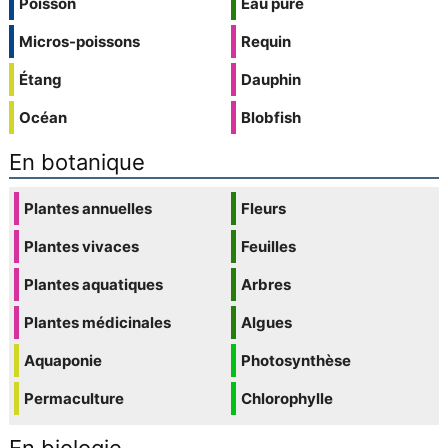
Poisson
Eau pure
Micros-poissons
Requin
Étang
Dauphin
Océan
Blobfish
En botanique
Plantes annuelles
Fleurs
Plantes vivaces
Feuilles
Plantes aquatiques
Arbres
Plantes médicinales
Algues
Aquaponie
Photosynthèse
Permaculture
Chlorophylle