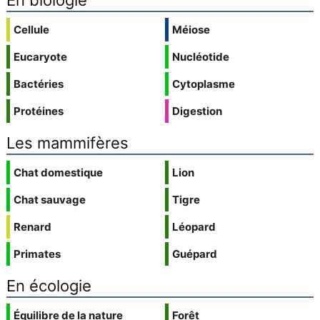
En biologie
Cellule
Méiose
Eucaryote
Nucléotide
Bactéries
Cytoplasme
Protéines
Digestion
Les mammifères
Chat domestique
Lion
Chat sauvage
Tigre
Renard
Léopard
Primates
Guépard
En écologie
Équilibre de la nature
Forêt