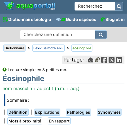
Dictionnaire biologie
Guide espèces
Blog et m
>
>
Dictionnaire
Lexique mots en E
éosinophile
Partager :
Lecture simple en 3 petites mn.
Éosinophile
nom masculin
adjectif (n.m.
adj.)
+
+
Sommaire :
|
|
|
|
Définition
Explications
Pathologies
Synonymes
|
|
Mots à proximité
En rapport