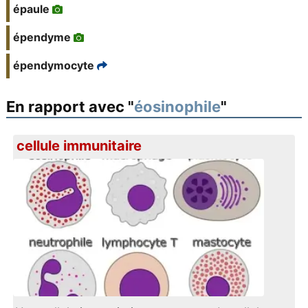
épaule
épendyme
épendymocyte
En rapport avec "
éosinophile
"
cellule immunitaire