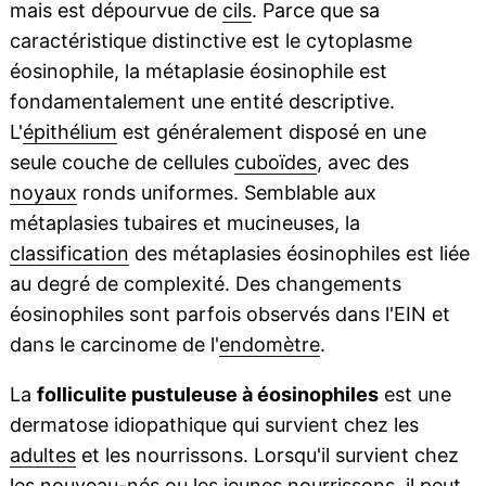
mais est dépourvue de
cils
. Parce que sa
caractéristique distinctive est le cytoplasme
éosinophile, la métaplasie éosinophile est
fondamentalement une entité descriptive.
L'
épithélium
est généralement disposé en une
seule couche de cellules
cuboïdes
, avec des
noyaux
ronds uniformes. Semblable aux
métaplasies tubaires et mucineuses, la
classification
des métaplasies éosinophiles est liée
au degré de complexité. Des changements
éosinophiles sont parfois observés dans l'EIN et
dans le carcinome de l'
endomètre
.
La
folliculite pustuleuse à éosinophiles
est une
dermatose idiopathique qui survient chez les
adultes
et les nourrissons. Lorsqu'il survient chez
les nouveau-nés ou les jeunes nourrissons, il peut