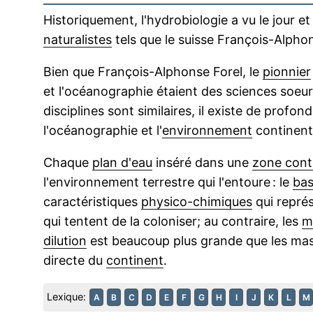
Historiquement, l'hydrobiologie a vu le jour e
naturalistes
tels que le suisse François-Alphons
Bien que François-Alphonse Forel, le
pionnier
et l'océanographie étaient des sciences soeu
disciplines sont similaires, il existe de profon
l'océanographie et l'
environnement
continenta
Chaque
plan d'eau
inséré dans une
zone cont
l'environnement terrestre qui l'entoure : le
bas
caractéristiques
physico-chimiques
qui représ
qui tentent de la coloniser; au contraire, les
m
dilution
est beaucoup plus grande que les mass
directe du
continent
.
Lexique:
A
B
C
D
E
F
G
H
I
J
K
L
M