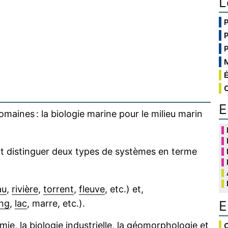
L
E
maines : la biologie marine pour le milieu marin
eut distinguer deux types de systèmes en terme
au
,
rivière
,
torrent
,
fleuve
, etc.) et,
E
ng
,
lac
, marre, etc.).
mie, la biologie industrielle, la
géomorphologie
et
C