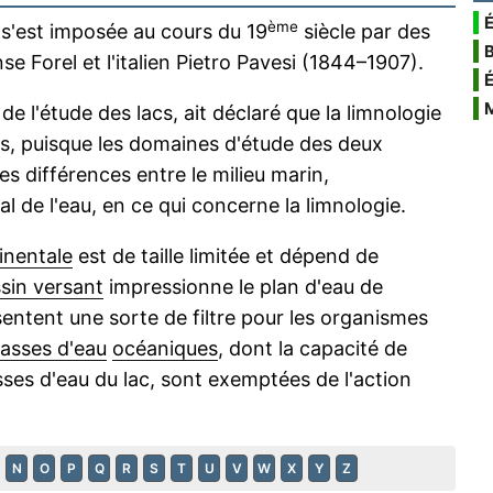
É
ème
t s'est imposée au cours du 19
siècle par des
e Forel et l'italien Pietro Pavesi (1844–1907).
de l'étude des lacs, ait déclaré que la limnologie
rs, puisque les domaines d'étude des deux
des différences entre le milieu marin,
l de l'eau, en ce qui concerne la limnologie.
inentale
est de taille limitée et dépend de
sin versant
impressionne le plan d'eau de
entent une sorte de filtre pour les organismes
asses d'eau
océaniques
, dont la capacité de
es d'eau du lac, sont exemptées de l'action
N
O
P
Q
R
S
T
U
V
W
X
Y
Z