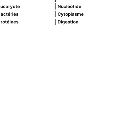
Eucaryote
Nucléotide
actéries
Cytoplasme
rotéines
Digestion