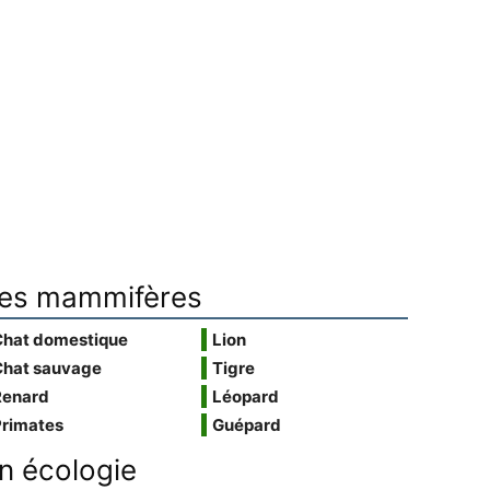
es mammifères
Chat domestique
Lion
Chat sauvage
Tigre
Renard
Léopard
Primates
Guépard
n écologie