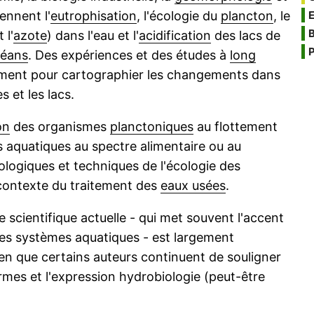
ennent l'
eutrophisation
, l'écologie du
plancton
, le
B
 l'
azote
) dans l'eau et l'
acidification
des lacs de
P
éans
. Des expériences et des études à
long
ment pour cartographier les changements dans
s et les lacs.
on
des organismes
planctoniques
au flottement
 aquatiques au spectre alimentaire ou au
dologiques et techniques de l'écologie des
contexte du traitement des
eaux usées
.
scientifique actuelle - qui met souvent l'accent
des systèmes aquatiques - est largement
ien que certains auteurs continuent de souligner
rmes et l'expression hydrobiologie (peut-être