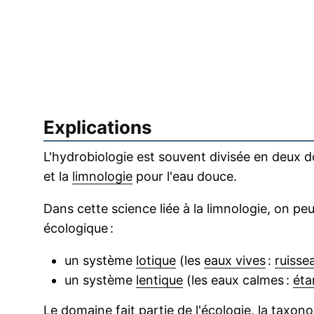
Explications
L'hydrobiologie est souvent divisée en deux do
et la
limnologie
pour l'eau douce.
Dans cette science liée à la limnologie, on p
écologique :
un système
lotique
(les
eaux vives
:
ruisse
un système
lentique
(les eaux calmes :
éta
Le domaine fait partie de l'
écologie
, la taxono