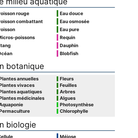
e milieu aquatique
Poisson rouge
Eau douce
Poisson combattant
Eau osmosée
Poisson
Eau pure
Micros-poissons
Requin
Étang
Dauphin
Océan
Blobfish
n botanique
Plantes annuelles
Fleurs
Plantes vivaces
Feuilles
Plantes aquatiques
Arbres
Plantes médicinales
Algues
Aquaponie
Photosynthèse
Permaculture
Chlorophylle
n biologie
ellule
Méiose