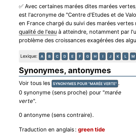
✅
Avec certaines marées dites marées vertes,
est l'acronyme de "Centre d'Etudes et de Valor
en France chargé du suivi des marées vertes 
qualité de l'eau
à atteindre, notamment par l'ut
problème des croissances exagérées des algu
Lexique:
A
B
C
D
E
F
G
H
I
J
K
L
M
Synonymes, antonymes
Voir tous les
.
SYNONYMES POUR "MARÉE VERTE"
0 synonyme (sens proche) pour "
marée
verte
".
0 antonyme (sens contraire).
Traduction en anglais :
green tide