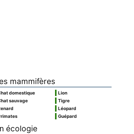
es mammifères
Chat domestique
Lion
Chat sauvage
Tigre
Renard
Léopard
Primates
Guépard
n écologie