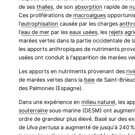
de ses
thalles
, de son
absorption
rapide de
nu
Ces proliférations de
macroalgues
opportunis
l'
eutrophisation
causée par les charges
anthr
l'
eau de mer
par les
eaux usées
, les
rejets
agri
marées vertes dans la partie occidentale de la
les apports anthropiques de nutriments prove
usées ont conduit à l'apparition de marées ve
Les apports en nutriments provenant des
riv
de marées vertes dans la
baie
de Saint-Brieuc
des Palmones (Espagne).
Dans une expérience en
milieu naturel
, les a
souterraine
sous-marine (DESM) ont augmenté 
ordre de grandeur plus élevé. Basé sur des e
de
Ulva pertusa
a augmenté de jusqu'à 240 % 