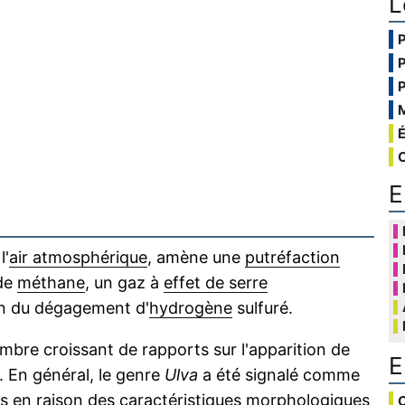
L
E
l'
air atmosphérique
, amène une
putréfaction
 de
méthane
, un gaz à
effet de serre
n du dégagement d'
hydrogène
sulfuré.
ombre croissant de rapports sur l'apparition de
E
 En général, le genre
Ulva
a été signalé comme
 en raison des caractéristiques
morphologiques
C