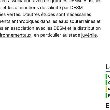
s en association avec de grandes DESM. Ainsi, les
 et les diminutions de
salinité
par DESM
es vertes. D'autres études sont nécessaires
iments anthropiques dans les eaux
souterraines
et
 en association avec les DESM et la distribution
vironnementaux
, en particulier au stade
juvénile
.
L
E