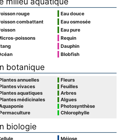
e milieu aquatique
Poisson rouge
Eau douce
Poisson combattant
Eau osmosée
Poisson
Eau pure
Micros-poissons
Requin
Étang
Dauphin
Océan
Blobfish
n botanique
Plantes annuelles
Fleurs
Plantes vivaces
Feuilles
Plantes aquatiques
Arbres
Plantes médicinales
Algues
Aquaponie
Photosynthèse
Permaculture
Chlorophylle
n biologie
ellule
Méiose