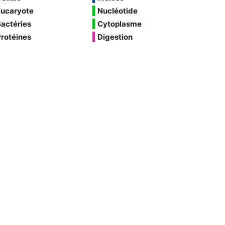
Eucaryote
Nucléotide
actéries
Cytoplasme
rotéines
Digestion