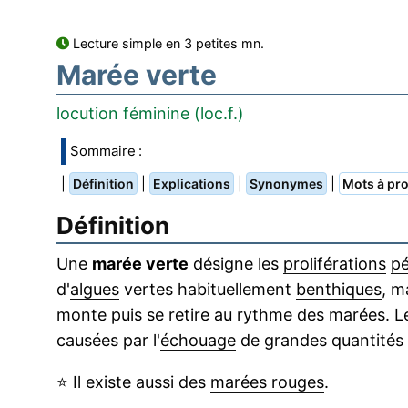
Lecture simple en 3 petites mn.
Marée verte
locution féminine (loc.f.)
Sommaire :
|
|
|
|
Définition
Explications
Synonymes
Mots à pro
Définition
Une
marée verte
désigne les
proliférations
pé
d'
algues
vertes habituellement
benthiques
, m
monte puis se retire au rythme des marées. 
causées par l'
échouage
de grandes quantités 
⭐
Il existe aussi des
marées rouges
.