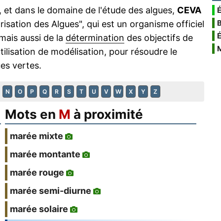
 et dans le domaine de l'étude des algues,
CEVA
É
isation des Algues", qui est un organisme officiel
mais aussi de la
détermination
des objectifs de
ilisation de modélisation, pour résoudre le
es vertes.
N
O
P
Q
R
S
T
U
V
W
X
Y
Z
Mots en
M
à proximité
marée mixte
marée montante
marée rouge
marée semi-diurne
marée solaire