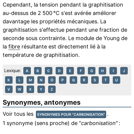
Cependant, la tension pendant la graphitisation
au-dessus de 2 500 °C s'est avérée améliorer
davantage les propriétés mécaniques. La
graphitisation s'effectue pendant une fraction de
seconde sous contrainte. Le module de Young de
la
fibre
résultante est directement lié à la
température de graphitisation.
Lexique:
A
B
C
D
E
F
G
H
I
J
K
L
M
N
O
P
Q
R
S
T
U
V
W
X
Y
Z
Synonymes, antonymes
Voir tous les
.
SYNONYMES POUR "CARBONISATION"
1 synonyme (sens proche) de "
carbonisation
" :