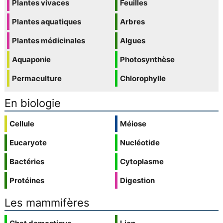
Plantes vivaces
Feuilles
Plantes aquatiques
Arbres
Plantes médicinales
Algues
Aquaponie
Photosynthèse
Permaculture
Chlorophylle
En biologie
Cellule
Méiose
Eucaryote
Nucléotide
Bactéries
Cytoplasme
Protéines
Digestion
Les mammifères