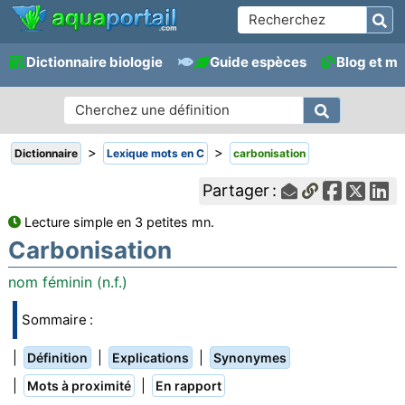
Dictionnaire biologie
Guide espèces
Blog et m
>
>
Dictionnaire
Lexique mots en C
carbonisation
Partager :
Lecture simple en 3 petites mn.
Carbonisation
nom féminin (n.f.)
Sommaire :
|
|
|
Définition
Explications
Synonymes
|
|
Mots à proximité
En rapport