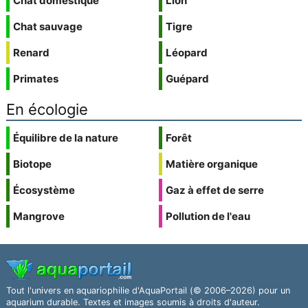
Chat domestique
Lion
Chat sauvage
Tigre
Renard
Léopard
Primates
Guépard
En écologie
Équilibre de la nature
Forêt
Biotope
Matière organique
Écosystème
Gaz à effet de serre
Mangrove
Pollution de l'eau
Tout l'univers en aquariophilie d'AquaPortail (© 2006–2026) pour un
aquarium durable. Textes et images soumis à droits d'auteur.