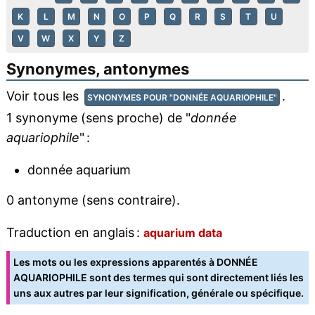
K
L
M
N
O
P
Q
R
S
T
U
V
W
X
Y
Z
Synonymes, antonymes
Voir tous les
.
SYNONYMES POUR "DONNÉE AQUARIOPHILE"
1 synonyme (sens proche) de "
donnée
aquariophile
" :
donnée aquarium
0 antonyme (sens contraire).
Traduction en anglais :
aquarium data
Les mots ou les expressions apparentés à DONNÉE
AQUARIOPHILE sont des termes qui sont directement liés les
uns aux autres par leur signification, générale ou spécifique.