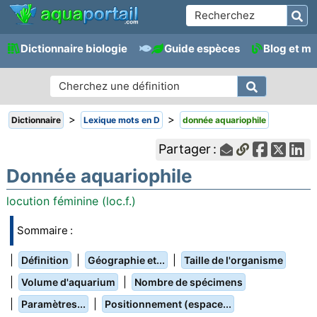
Dictionnaire biologie
Guide espèces
Blog et m
>
>
Dictionnaire
Lexique mots en D
donnée aquariophile
Partager :
Donnée aquariophile
locution féminine (loc.f.)
Sommaire :
|
|
|
Définition
Géographie et...
Taille de l'organisme
|
|
Volume d'aquarium
Nombre de spécimens
|
|
Paramètres...
Positionnement (espace...