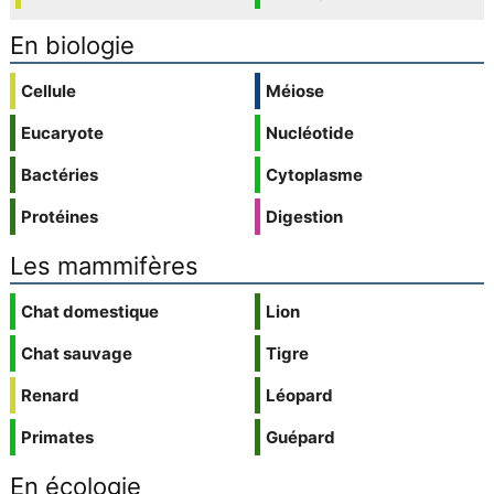
En biologie
Cellule
Méiose
Eucaryote
Nucléotide
Bactéries
Cytoplasme
Protéines
Digestion
Les mammifères
Chat domestique
Lion
Chat sauvage
Tigre
Renard
Léopard
Primates
Guépard
En écologie