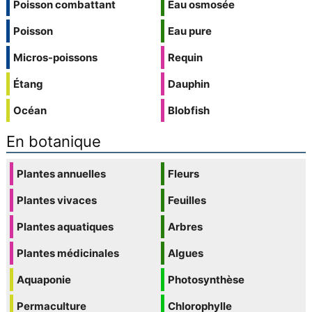
Poisson combattant
Eau osmosée
Poisson
Eau pure
Micros-poissons
Requin
Étang
Dauphin
Océan
Blobfish
En botanique
Plantes annuelles
Fleurs
Plantes vivaces
Feuilles
Plantes aquatiques
Arbres
Plantes médicinales
Algues
Aquaponie
Photosynthèse
Permaculture
Chlorophylle