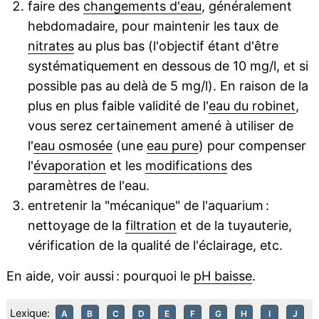
faire des
changements d'eau
, généralement
hebdomadaire, pour maintenir les taux de
nitrates
au plus bas (l'objectif étant d'être
systématiquement en dessous de 10 mg/l, et si
possible pas au delà de 5 mg/l). En raison de la
plus en plus faible validité de l'
eau du robinet
,
vous serez certainement amené à utiliser de
l'
eau osmosée
(une
eau pure
) pour compenser
l'
évaporation
et les
modifications
des
paramètres de l'eau.
entretenir la "mécanique" de l'aquarium :
nettoyage de la
filtration
et de la tuyauterie,
vérification de la qualité de l'éclairage, etc.
En aide, voir aussi : pourquoi le
pH baisse
.
Lexique:
A
B
C
D
E
F
G
H
I
J