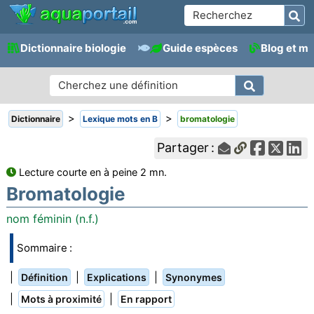
Dictionnaire biologie
Guide espèces
Blog et m
>
>
Dictionnaire
Lexique mots en B
bromatologie
Partager :
Lecture courte en à peine 2 mn.
Bromatologie
nom féminin (n.f.)
Sommaire :
|
|
|
Définition
Explications
Synonymes
|
|
Mots à proximité
En rapport