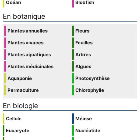
Océan
Blobfish
En botanique
Plantes annuelles
Fleurs
Plantes vivaces
Feuilles
Plantes aquatiques
Arbres
Plantes médicinales
Algues
Aquaponie
Photosynthèse
Permaculture
Chlorophylle
En biologie
Cellule
Méiose
Eucaryote
Nucléotide