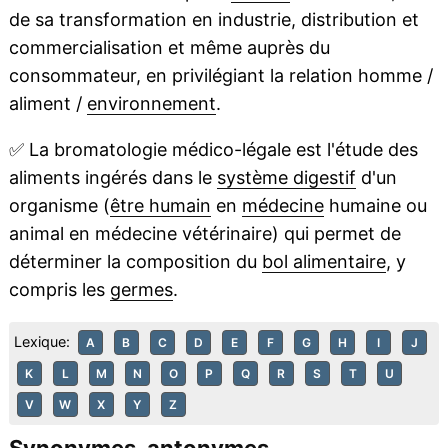
de sa transformation en industrie, distribution et
commercialisation et même auprès du
consommateur, en privilégiant la relation homme /
aliment /
environnement
.
✅
La bromatologie médico-légale est l'étude des
aliments ingérés dans le
système digestif
d'un
organisme (
être humain
en
médecine
humaine ou
animal en médecine vétérinaire) qui permet de
déterminer la composition du
bol alimentaire
, y
compris les
germes
.
Lexique:
A
B
C
D
E
F
G
H
I
J
K
L
M
N
O
P
Q
R
S
T
U
V
W
X
Y
Z