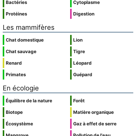
Bactéries
Cytoplasme
Protéines
Digestion
Les mammifères
Chat domestique
Lion
Chat sauvage
Tigre
Renard
Léopard
Primates
Guépard
En écologie
Équilibre de la nature
Forêt
Biotope
Matière organique
Écosystème
Gaz à effet de serre
Mangrove
Pollution de l'eau