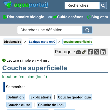
Dictionnaire biologie
Guide espèces
Blog et m
>
>
Dictionnaire
Lexique mots en C
couche superficielle
Partager :
Lecture simple en ≈ 4 mn.
Couche superficielle
locution féminine (loc.f.)
Sommaire :
|
|
|
Définition
Explications
Couche géologique
|
|
Couche du sol
Couche de l'eau