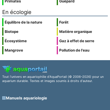
Primates
Guépard
En écologie
Équilibre de la nature
Forêt
Biotope
Matière organique
Écosystème
Gaz à effet de serre
Mangrove
Pollution de l'eau
Tout l'univers en aquariophilie d'AquaPortail (© 2006–2026) pour un
aquarium durable. Textes et images soumis à droits d'auteur.
Manuels aquariologie