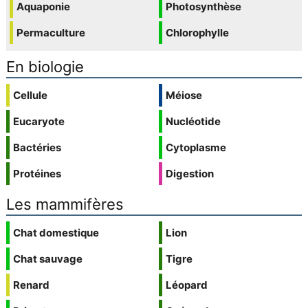
Aquaponie
Photosynthèse
Permaculture
Chlorophylle
En biologie
Cellule
Méiose
Eucaryote
Nucléotide
Bactéries
Cytoplasme
Protéines
Digestion
Les mammifères
Chat domestique
Lion
Chat sauvage
Tigre
Renard
Léopard