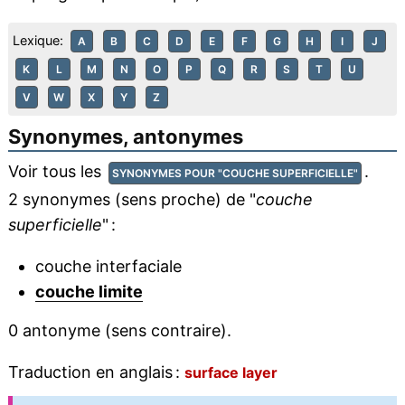
Lexique:
A
B
C
D
E
F
G
H
I
J
K
L
M
N
O
P
Q
R
S
T
U
V
W
X
Y
Z
Synonymes, antonymes
Voir tous les
.
SYNONYMES POUR "COUCHE SUPERFICIELLE"
2 synonymes (sens proche) de "
couche
superficielle
" :
couche interfaciale
couche limite
0 antonyme (sens contraire).
Traduction en anglais :
surface layer