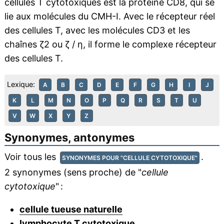
cellules T cytotoxiques est la protéine CD8, qui se
lie aux molécules du CMH-I. Avec le récepteur réel
des cellules T, avec les molécules CD3 et les
chaînes ζ2 ou ζ / η, il forme le complexe récepteur
des cellules T.
Lexique:
A
B
C
D
E
F
G
H
I
J
K
L
M
N
O
P
Q
R
S
T
U
V
W
X
Y
Z
Synonymes, antonymes
Voir tous les
.
SYNONYMES POUR "CELLULE CYTOTOXIQUE"
2 synonymes (sens proche) de "
cellule
cytotoxique
" :
cellule tueuse naturelle
lymphocyte T cytotoxique