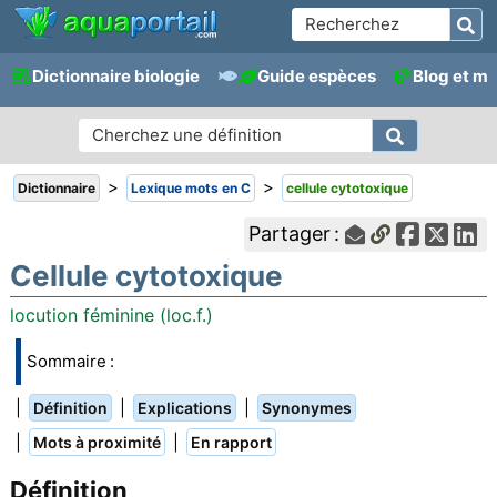
Dictionnaire biologie
Guide espèces
Blog et m
>
>
Dictionnaire
Lexique mots en C
cellule cytotoxique
Partager :
Cellule cytotoxique
locution féminine (loc.f.)
Sommaire :
|
|
|
Définition
Explications
Synonymes
|
|
Mots à proximité
En rapport
Définition