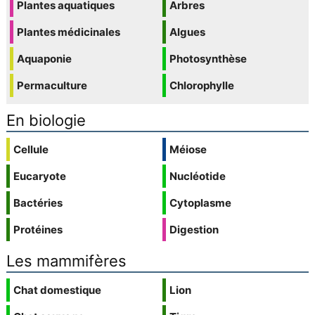
Plantes aquatiques
Arbres
Plantes médicinales
Algues
Aquaponie
Photosynthèse
Permaculture
Chlorophylle
En biologie
Cellule
Méiose
Eucaryote
Nucléotide
Bactéries
Cytoplasme
Protéines
Digestion
Les mammifères
Chat domestique
Lion