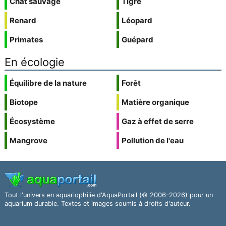
Chat sauvage
Tigre
Renard
Léopard
Primates
Guépard
En écologie
Équilibre de la nature
Forêt
Biotope
Matière organique
Écosystème
Gaz à effet de serre
Mangrove
Pollution de l'eau
Tout l'univers en aquariophilie d'AquaPortail (© 2006–2026) pour un
aquarium durable. Textes et images soumis à droits d'auteur.