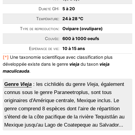
Dureté GH:
5 à 20
Température:
24 à 28 °C
Type de reproduction:
Ovipare (ovulipare)
Couvée:
600 à 1000 oeufs
Espérance de vie:
10 à 15 ans
[*]
Une taxonomie scientifique avec classification plus
développée existe dans le genre
vieja
du taxon
vieja
maculicauda
.
Genre
Vieja
: les cichlidés du genre
Vieja
, également
connus sous le genre Paraneetroplus, sont tous
originaires d'Amérique centrale, Mexique inclus. Le
genre comprend 8 espèces dont l'aire de répartition
s'étend de la côte pacifique de la rivière Tequistlán au
Mexique jusqu'au Lago de Coatepeque au Salvador...