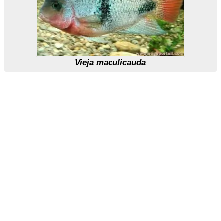
Vieja maculicauda