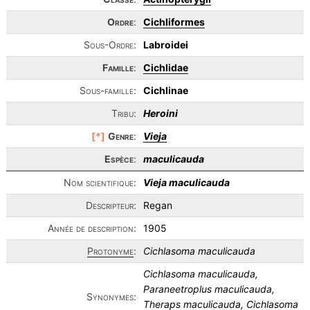
Ordre
:
Cichliformes
Sous-Ordre:
Labroidei
Famille
:
Cichlidae
Sous-famille:
Cichlinae
Tribu:
Heroini
[*]
Genre
:
Vieja
Espèce
:
maculicauda
Nom scientifique:
Vieja maculicauda
Descripteur:
Regan
Année de description:
1905
Protonyme
:
Cichlasoma maculicauda
Cichlasoma maculicauda,
Paraneetroplus maculicauda,
Synonymes:
Theraps maculicauda, Cichlasoma