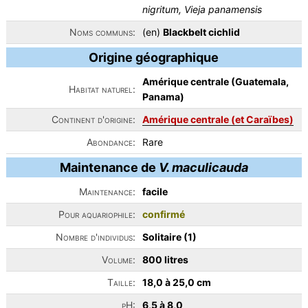
nigritum, Vieja panamensis
Noms communs:
(en)
Blackbelt cichlid
Origine géographique
Amérique centrale (Guatemala,
Habitat naturel:
Panama)
Continent d'origine:
Amérique centrale (et Caraïbes)
Abondance:
Rare
Maintenance de
V. maculicauda
Maintenance:
facile
Pour aquariophile:
confirmé
Nombre d'individus:
Solitaire (1)
Volume:
800 litres
Taille:
18,0 à 25,0 cm
pH:
6,5 à 8,0