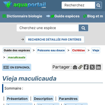
Dictionnaire biologie
Guide espèces
Blog et m
→
RECHERCHE DÉTAILLÉE PAR CRITÈRES
>
>
>
Guide des espèces
Poissons eau douce
Cichlidae
Vieja
>
maculicauda
Partager :
🇪🇸 EN ESPAGNOL
Vieja maculicauda
Sommaire :
|
|
|
Présentation
Description
Paramètres