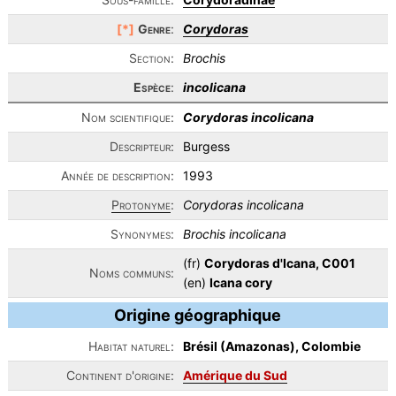
[*]
Genre
:
Corydoras
Section:
Brochis
Espèce
:
incolicana
Nom scientifique:
Corydoras incolicana
Descripteur:
Burgess
Année de description:
1993
Protonyme
:
Corydoras incolicana
Synonymes:
Brochis incolicana
(fr)
Corydoras d'Icana, C001
Noms communs:
(en)
Icana cory
Origine géographique
Habitat naturel:
Brésil (Amazonas), Colombie
Continent d'origine:
Amérique du Sud