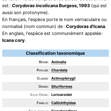
est :
Corydoras incolicana
Burgess, 1993
(qui est
aussi son protonyme).
En français, l'espèce porte le nom vernaculaire ou
normalisé (nom commun) de :
Corydoras d'Icana
.
En anglais, l'espèce est communément appelée :
Icana cory
.
Classification taxonomique
Règne
:
Animalia
Phylum
:
Chordata
Classe
:
Actinopterygii
Ordre
:
Siluriformes
Sous-Ordre:
Loricaroidei
Famille
:
Callichthyidae
Sous-famille:
Corydoradinae