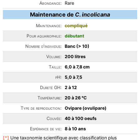
Abondance:
Rare
Maintenance de
C. incolicana
Maintenance:
compliqué
Pour aquariophile:
débutant
Nombre d'individus:
Banc (> 10)
Volume:
200 litres
Taille:
6,0 à 7,8 cm
pH:
5,0 à 7,5
Dureté GH:
2 à 12
Température:
20 à 26 °C
Type de reproduction:
Ovipare (ovulipare)
Couvée:
40 à 100 oeufs
Espérance de vie:
8 à 10 ans
[*]
Une taxonomie scientifique avec classification plus