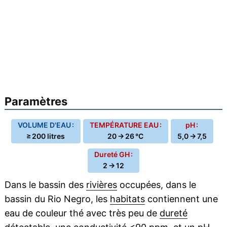
Paramètres
VOLUME D'EAU :
TEMPÉRATURE EAU :
pH :
≥ 200 litres
20 → 26 °C
5,0 → 7,5
Dureté GH :
2 → 12
Dans le bassin des
rivières
occupées, dans le
bassin du Rio Negro, les
habitats
contiennent une
eau de couleur thé avec très peu de
dureté