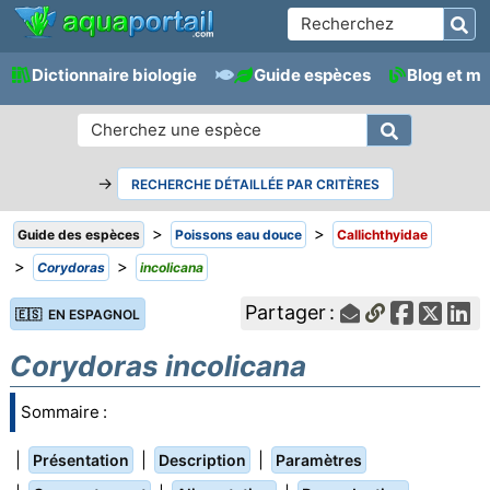
Dictionnaire biologie
Guide espèces
Blog et m
→
RECHERCHE DÉTAILLÉE PAR CRITÈRES
>
>
Guide des espèces
Poissons eau douce
Callichthyidae
>
>
Corydoras
incolicana
Partager :
🇪🇸 EN ESPAGNOL
Corydoras incolicana
Sommaire :
|
|
|
Présentation
Description
Paramètres