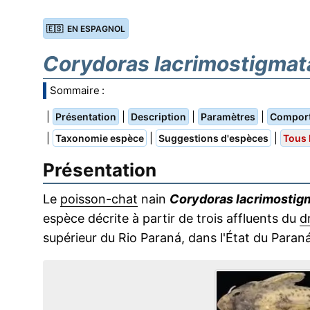
🇪🇸 EN ESPAGNOL
Corydoras lacrimostigmat
Sommaire :
|
|
|
|
Présentation
Description
Paramètres
Compor
|
|
|
Taxonomie espèce
Suggestions d'espèces
Tous 
Présentation
Le
poisson-chat
nain
Corydoras lacrimostig
espèce décrite à partir de trois affluents du
d
supérieur du Rio Paraná, dans l'État du Paraná