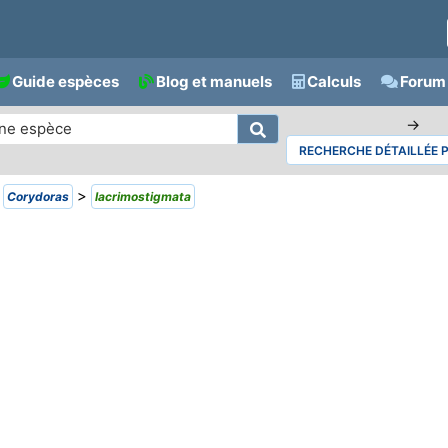
Guide espèces
Blog et manuels
Calculs
Forum 
→
RECHERCHE DÉTAILLÉE 
>
>
Corydoras
lacrimostigmata