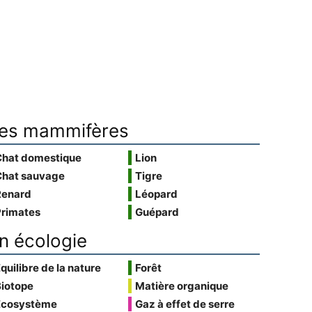
es mammifères
Chat domestique
Lion
Chat sauvage
Tigre
Renard
Léopard
Primates
Guépard
n écologie
quilibre de la nature
Forêt
Biotope
Matière organique
Écosystème
Gaz à effet de serre