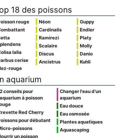
op 18 des poissons
Poisson rouge
Néon
Guppy
Combattant
Cardinalis
Endler
Betta
Ramirezi
Platy
splendens
Scalaire
Molly
olisa lalia
Discus
Danio
arbus cerise
Ancistrus
Kuhli
Nez-rouge
n aquarium
2 conseils pour
Changer l'eau d'un
'aquarium à poisson
aquarium
rouge
Eau douce
Crevette Red Cherry
Eau osmosée
oissons pour débutant
Plantes aquatiques
Micro-poissons
Aquascaping
ourrir un poisson