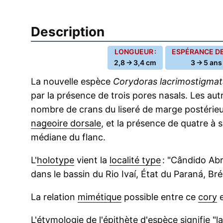
Description
LONGUEUR :
ESPÉRANCE DE 
2,8 → 3,4 cm
3 → 5 ans
La nouvelle espèce
Corydoras lacrimostigmat
par la présence de trois pores nasals. Les aut
nombre de crans du liseré de marge postérie
nageoire dorsale
, et la présence de quatre à s
médiane du flanc.
L'
holotype
vient la
localité type
: "Cândido Abr
dans le bassin du Rio Ivaí, État du Paraná, Brés
La relation
mimétique
possible entre ce
cory
L'
étymologie
de l'
épithète
d'espèce signifie "l