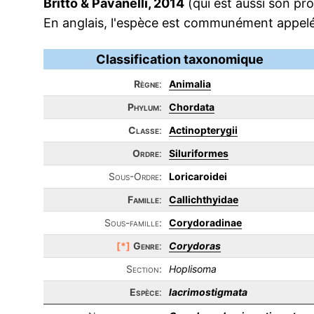
Britto & Pavanelli, 2014
(qui est aussi son pr
En anglais, l'espèce est communément appelé
Classification taxonomique
Règne
:
Animalia
Phylum
:
Chordata
Classe
:
Actinopterygii
Ordre
:
Siluriformes
Sous-Ordre:
Loricaroidei
Famille
:
Callichthyidae
Sous-famille:
Corydoradinae
[*]
Genre
:
Corydoras
Section:
Hoplisoma
Espèce
:
lacrimostigmata