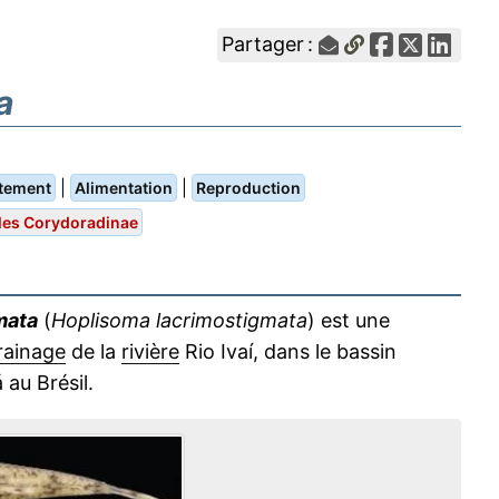
Partager :
a
|
|
tement
Alimentation
Reproduction
les Corydoradinae
mata
(
Hoplisoma lacrimostigmata
) est une
rainage
de la
rivière
Rio Ivaí, dans le bassin
 au Brésil.