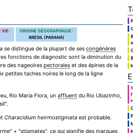
T
VIE :
ORIGINE GÉOGRAPHIQUE :
BRÉSIL (PARANÁ)
a
se distingue de la plupart de ses
congénères
C
res fonctions de diagnostic sont la diminution du
B
ure des nageoires
pectorales
et des épines de la
ix petites taches noires le long de la ligne
E
1
l
eu, Rio Maria Flora, un
affluent
du Rio Ubazinho,
il".
P
et
Characidium heirmostigmata
est probable.
arme" + "
stigmates
", ce qui signifie des marques
N