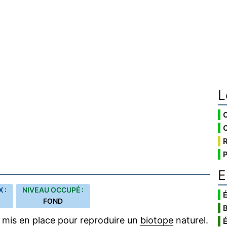
L
E
 :
NIVEAU OCCUPÉ :
É
FOND
 mis en place pour reproduire un
biotope
naturel.