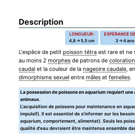
Description
LONGUEUR :
ESPÉRANCE DE 
4,8 → 5,5 cm
3 → 4 ans
L'espèce de petit
poisson tétra
est rare et ne 
au moins 2
morphes
de patrons de
coloration
caudal
et la couleur de la
nageoire caudale
, e
dimorphisme sexuel
entre
mâles
et
femelles
.
La possession de poissons en aquarium requiert un
animaux.
L'acquisition de poissons pour maintenance en aquar
impulsif). Il est essentiel de s'informer sur les bes
aquarium, comportement, alimentat). Seuls les poiss
qualité d'eau devraient être maintenus ensemble d