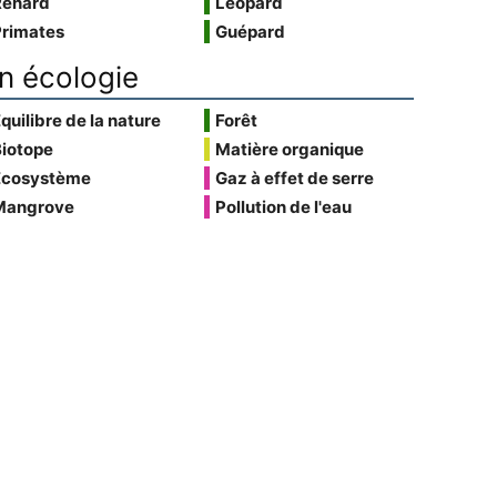
Renard
Léopard
Primates
Guépard
n écologie
quilibre de la nature
Forêt
Biotope
Matière organique
Écosystème
Gaz à effet de serre
Mangrove
Pollution de l'eau