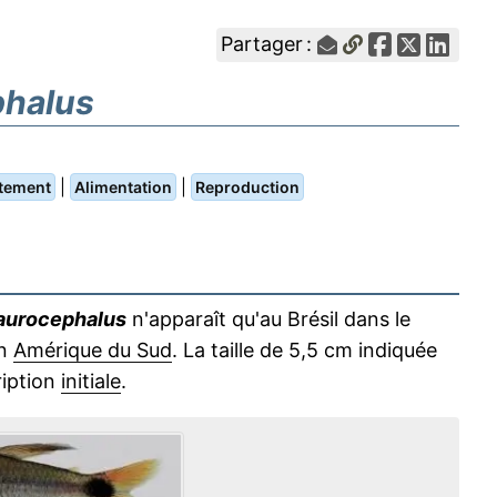
Partager :
phalus
|
|
tement
Alimentation
Reproduction
aurocephalus
n'apparaît qu'au Brésil dans le
en
Amérique du Sud
. La taille de 5,5 cm indiquée
ription
initiale
.