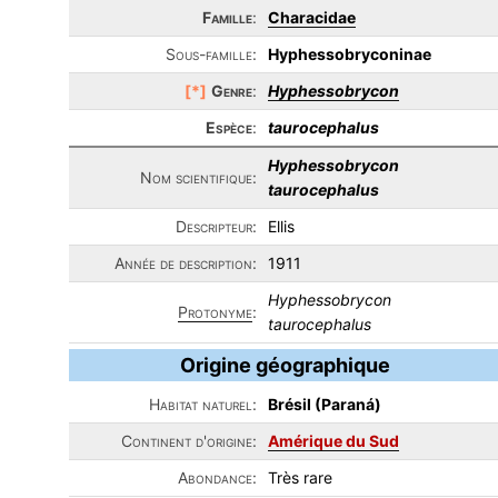
Famille
:
Characidae
Sous-famille:
Hyphessobryconinae
[*]
Genre
:
Hyphessobrycon
Espèce
:
taurocephalus
Hyphessobrycon
Nom scientifique:
taurocephalus
Descripteur:
Ellis
Année de description:
1911
Hyphessobrycon
Protonyme
:
taurocephalus
Origine géographique
Habitat naturel:
Brésil (Paraná)
Continent d'origine:
Amérique du Sud
Abondance:
Très rare