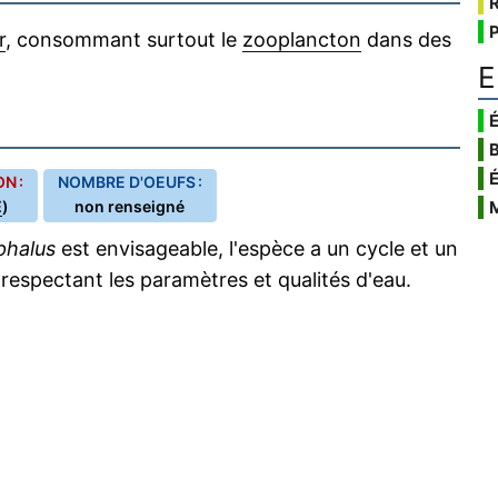
r
, consommant surtout le
zooplancton
dans des
E
É
N :
NOMBRE D'OEUFS :
E
)
non renseigné
phalus
est envisageable, l'espèce a un cycle et un
espectant les paramètres et qualités d'eau.