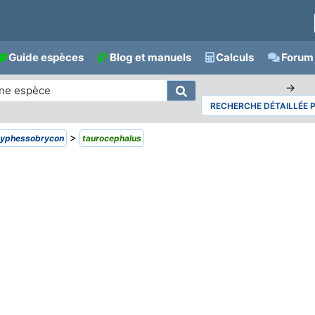
Guide espèces
Blog et manuels
Calculs
Forum 
→
RECHERCHE DÉTAILLÉE 
>
yphessobrycon
taurocephalus