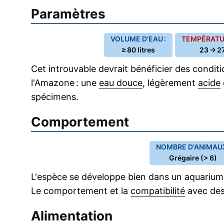
Paramètres
VOLUME D'EAU :
TEMPÉRATUR
≥ 80 litres
23 → 27
Cet introuvable devrait bénéficier des condit
l'Amazone : une
eau douce
, légèrement
acide
spécimens.
Comportement
NOMBRE D'ANIMAUX
Grégaire (> 6)
L'espèce se développe bien dans un aquarium
Le comportement et la
compatibilité
avec de
Alimentation