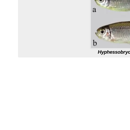
Hyphessobryc