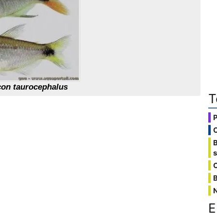
on taurocephalus
T
C
B
E