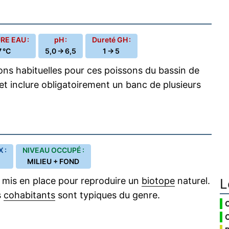
E EAU :
pH :
Dureté GH :
 °C
5,0 → 6,5
1 → 5
ions habituelles pour ces poissons du bassin de
et inclure obligatoirement un banc de plusieurs
 :
NIVEAU OCCUPÉ :
MILIEU + FOND
 mis en place pour reproduire un
biotope
naturel.
L
s
cohabitants
sont typiques du genre.