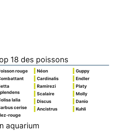
op 18 des poissons
Poisson rouge
Néon
Guppy
Combattant
Cardinalis
Endler
Betta
Ramirezi
Platy
splendens
Scalaire
Molly
olisa lalia
Discus
Danio
arbus cerise
Ancistrus
Kuhli
Nez-rouge
n aquarium