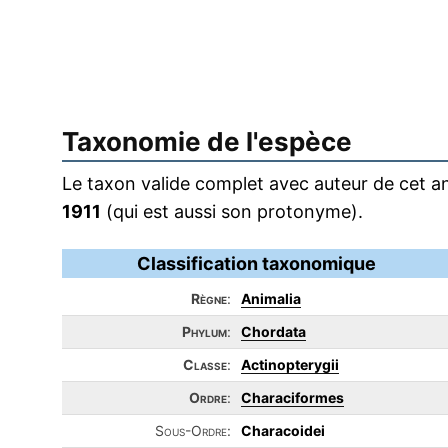
Taxonomie de l'espèce
Le taxon valide complet avec auteur de cet an
1911
(qui est aussi son protonyme).
Classification taxonomique
Règne
:
Animalia
Phylum
:
Chordata
Classe
:
Actinopterygii
Ordre
:
Characiformes
Sous-Ordre:
Characoidei