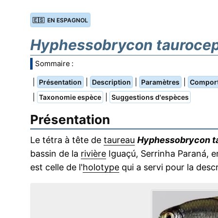
🇪🇸 EN ESPAGNOL
Hyphessobrycon tauroce
Sommaire :
|
|
|
|
Présentation
Description
Paramètres
Compor
|
|
Taxonomie espèce
Suggestions d'espèces
Présentation
Le tétra à tête de
taureau
Hyphessobrycon t
bassin de la
rivière
Iguaçú, Serrinha Paraná, 
est celle de l'
holotype
qui a servi pour la desc