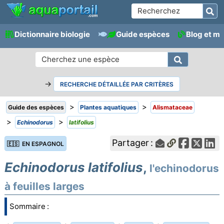
Dictionnaire biologie
Guide espèces
Blog et m
→
RECHERCHE DÉTAILLÉE PAR CRITÈRES
>
>
Guide des espèces
Plantes aquatiques
Alismataceae
>
>
Echinodorus
latifolius
Partager :
🇪🇸 EN ESPAGNOL
Echinodorus latifolius
,
l'echinodorus
à feuilles larges
Sommaire :