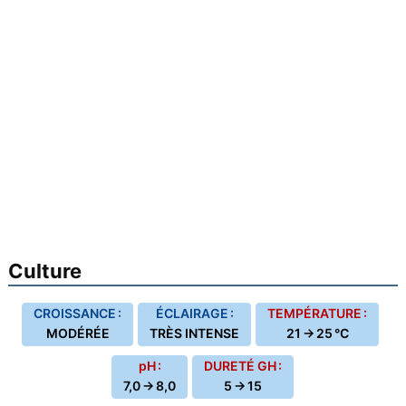
Culture
CROISSANCE :
ÉCLAIRAGE :
TEMPÉRATURE :
MODÉRÉE
TRÈS INTENSE
21 → 25 °C
pH :
DURETÉ GH :
7,0 → 8,0
5 → 15