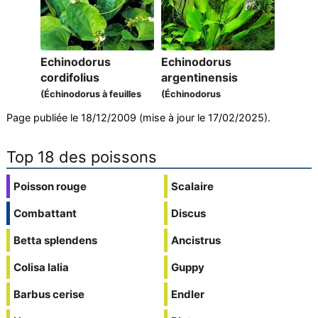
Echinodorus
Echinodorus
cordifolius
argentinensis
(Échinodorus à feuilles
(Échinodorus
cordiformes)
d'Argentine)
Page publiée le 18/12/2009 (mise à jour le 17/02/2025).
Top 18 des poissons
Poisson rouge
Scalaire
Combattant
Discus
Betta splendens
Ancistrus
Colisa lalia
Guppy
Barbus cerise
Endler