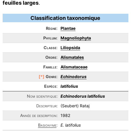
feuilles larges
.
Classification taxonomique
Règne
:
Plantae
Phylum
:
Magnoliophyta
Classe
:
Liliopsida
Ordre
:
Alismatales
Famille
:
Alismataceae
[*]
Genre
:
Echinodorus
Espèce
:
latifolius
Nom scientifique:
Echinodorus latifolius
Descripteur:
(Seubert) Rataj
Année de description:
1982
Basionyme
:
E. latifolius