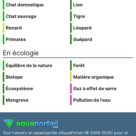
Chat domestique
Lion
Chat sauvage
Tigre
Renard
Léopard
Primates
Guépard
En écologie
Équilibre de la nature
Forêt
Biotope
Matière organique
Écosystème
Gaz à effet de serre
Mangrove
Pollution de l'eau
Tout l'univers en aquariophilie d'AquaPortail (© 2006–2026) pour un