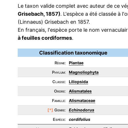
Le taxon valide complet avec auteur de ce vég
Grisebach, 1857)
. L'espèce a été classée à l
(Linnaeus) Grisebach en 1857.
En français, l'espèce porte le nom vernacula
à feuilles cordiformes
.
Classification taxonomique
Règne
:
Plantae
Phylum
:
Magnoliophyta
Classe
:
Liliopsida
Ordre
:
Alismatales
Famille
:
Alismataceae
[*]
Genre
:
Echinodorus
Espèce
:
cordifolius