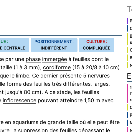
T
UE :
POSITIONNEMENT :
CULTURE :
UE CENTRALE
INDIFFÉRENT
COMPLIQUÉE
C
B
se par une
phase
immergée
à feuilles dont le
taille (1 à 3 mm),
cordiforme
(15 à 20/8 à 10 cm)
E
ue le limbe. Ce dernier présente 5
nervures
elle forme des feuilles très différentes, larges,
1
t jusqu'à 80 cm). A ce stade, les feuilles
l
ne
inflorescence
pouvant atteindre 1,50 m avec
P
e en aquariums de grande taille où elle peut être
auvre, la suppression des feuilles dépassant le
N