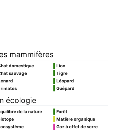
es mammifères
Chat domestique
Lion
Chat sauvage
Tigre
Renard
Léopard
Primates
Guépard
n écologie
quilibre de la nature
Forêt
Biotope
Matière organique
Écosystème
Gaz à effet de serre