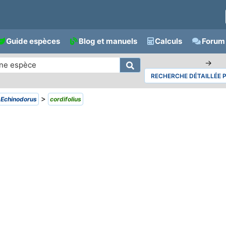
Guide espèces
Blog et manuels
Calculs
Forum 
→
RECHERCHE DÉTAILLÉE 
>
Echinodorus
cordifolius