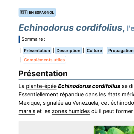
🇪🇸 EN ESPAGNOL
Echinodorus cordifolius
,
l'
Sommaire :
|
|
|
|
Présentation
Description
Culture
Propagation
|
Compléments utiles
Présentation
La
plante-épée
Echinodorus cordifolius
se di
Essentiellement répandue dans les états méri
Mexique, signalée au Venezuela, cet
échinodo
marais
et les
zones humides
où il peut forme