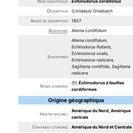
Nom scientifique:
Echinodorus cordifolius
Descripteur:
(Linnaeus) Grisebach
Année de description:
1857
Basionyme
:
Alisma cordifolium
Alisma cordifolium,
Echinodorus fluitans,
Echinodorus ovalis,
Synonymes:
Echinodorus radicans,
Sagittaria cordifolia, Sagittaria
radicans
(fr)
Échinodorus à feuilles
Noms communs:
cordiformes
Origine géographique
Amérique du Nord, Amérique
Habitat naturel:
centrale
Continent d'origine:
Amérique du Nord et Centrale