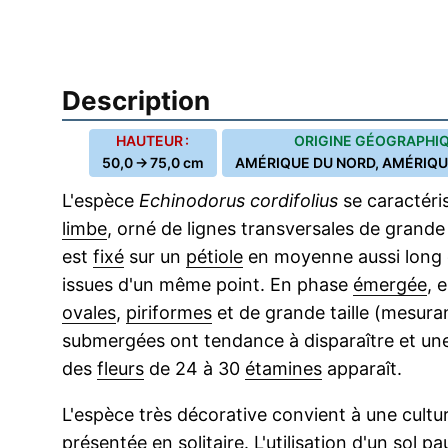
Description
HAUTEUR :
ORIGINE GÉOGRAPHIQ
50,0 → 75,0 cm
AMÉRIQUE DU NORD, AMÉRIQ
L'espèce
Echinodorus cordifolius
se caractéri
limbe
, orné de lignes transversales de grande 
est
fixé
sur un
pétiole
en moyenne aussi long q
issues d'un même point. En phase
émergée
, 
ovales
,
piriformes
et de grande taille (mesuran
submergées ont tendance à disparaître et u
des
fleurs
de 24 à 30
étamines
apparaît.
L'espèce très décorative convient à une cultur
présentée en solitaire. L'utilisation d'un sol p