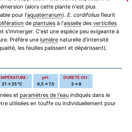
émersion (alors cette plante n'est plus
able pour l'
aquaterrarium
).
E. cordifolius
fleurit
olifération
de
plantules
à l'
aisselle
des
verticilles
t s'immerger. C'est une espèce peu exigeante à
ure. Préfère une
lumière
naturelle d'intensité
alité, les feuilles palissent et dépérissent).
EMPÉRATURE :
pH :
DURETÉ GH :
21 → 25 °C
6,5 → 7,5
3 → 8
nnées et
paramètres de l'eau
indiqués dans le
re utilisées en touffe ou individuellement pour