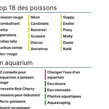
op 18 des poissons
Poisson rouge
Néon
Guppy
Combattant
Cardinalis
Endler
Betta
Ramirezi
Platy
splendens
Scalaire
Molly
olisa lalia
Discus
Danio
arbus cerise
Ancistrus
Kuhli
Nez-rouge
n aquarium
2 conseils pour
Changer l'eau d'un
'aquarium à poisson
aquarium
rouge
Eau douce
Crevette Red Cherry
Eau osmosée
oissons pour débutant
Plantes aquatiques
Micro-poissons
Aquascaping
ourrir un poisson