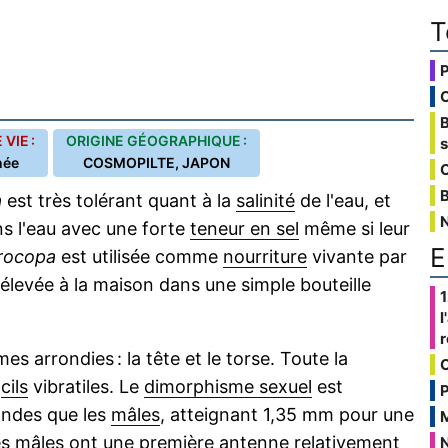
T
VIE :
ORIGINE GÉOGRAPHIQUE :
née
COSMOPILTE, JAPON
C
B
a
est très tolérant quant à la
salinité
de l'eau, et
s l'eau avec une forte
teneur en sel
même si leur
E
rocopa
est utilisée comme
nourriture
vivante par
 élevée à la maison dans une simple bouteille
1
l
s arrondies : la tête et le torse. Toute la
s
cils
vibratiles. Le
dimorphisme sexuel
est
P
andes que les
mâles
, atteignant 1,35 mm pour une
es mâles ont une première
antenne
relativement
N