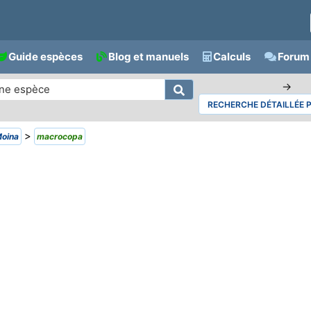
Guide espèces
Blog et manuels
Calculs
Forum 
→
RECHERCHE DÉTAILLÉE 
>
oina
macrocopa