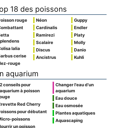
op 18 des poissons
Poisson rouge
Néon
Guppy
Combattant
Cardinalis
Endler
Betta
Ramirezi
Platy
splendens
Scalaire
Molly
olisa lalia
Discus
Danio
arbus cerise
Ancistrus
Kuhli
Nez-rouge
n aquarium
2 conseils pour
Changer l'eau d'un
'aquarium à poisson
aquarium
rouge
Eau douce
Crevette Red Cherry
Eau osmosée
oissons pour débutant
Plantes aquatiques
Micro-poissons
Aquascaping
ourrir un poisson