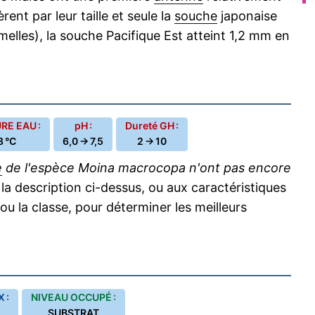
nt par leur taille et seule la
souche
japonaise
melles), la souche Pacifique Est atteint 1,2 mm en
E EAU :
pH :
Dureté GH :
8 °C
6,0 → 7,5
2 → 10
e
de l'espèce Moina macrocopa n'ont pas encore
a description ci-dessus, ou aux caractéristiques
e ou la classe, pour déterminer les meilleurs
 :
NIVEAU OCCUPÉ :
SUBSTRAT