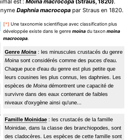
imal est :
Moina macrocopa
(Straus, 1820)
.
otonyme
Daphnia macrocopa
par Straus en 1820.
[*]
Une taxonomie scientifique avec classification plus
développée existe dans le genre
moina
du taxon
moina
macrocopa
.
Genre
Moina
: les minuscules crustacés du genre
Moina
sont considérés comme des puces d'eau.
Chaque puce d'eau du genre est plus petite que
leurs cousines les plus connus, les daphnies. Les
espèces de
Moina
démontrent une capacité de
survivre dans des eaux contenant de faibles
niveaux d'oxygène ainsi qu'une...
Famille Moinidae
: les crustacés de la famille
Moinidae, dans la classe des branchiopodes, sont
des cladocères. Les espèces de cette famille sont