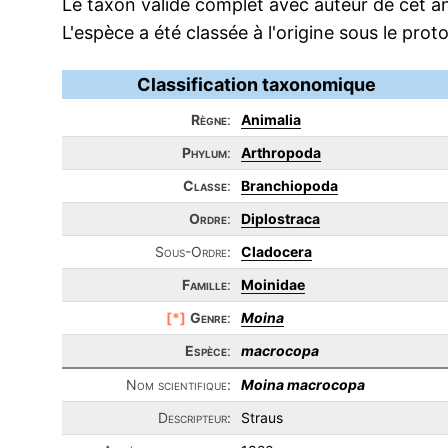
Le taxon valide complet avec auteur de cet an
L'espèce a été classée à l'origine sous le pr
Classification taxonomique
Règne
:
Animalia
Phylum
:
Arthropoda
Classe
:
Branchiopoda
Ordre
:
Diplostraca
Sous-Ordre:
Cladocera
Famille
:
Moinidae
[*]
Genre
:
Moina
Espèce
:
macrocopa
Nom scientifique:
Moina macrocopa
Descripteur:
Straus