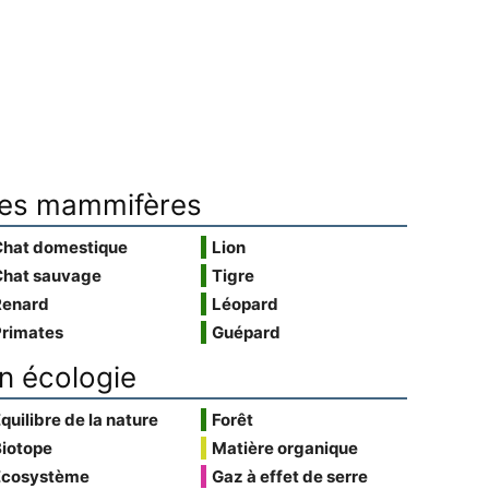
es mammifères
Chat domestique
Lion
Chat sauvage
Tigre
Renard
Léopard
Primates
Guépard
n écologie
quilibre de la nature
Forêt
Biotope
Matière organique
Écosystème
Gaz à effet de serre