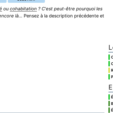
é
ou
cohabitation
? C'est peut-être pourquoi les
core là...
Pensez à la description précédente et
L
E
É