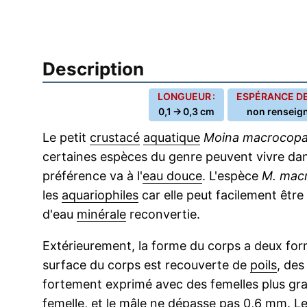
Description
LONGUEUR :
ESPÉRANCE DE 
0,1 → 0,3 cm
non renseig
Le petit
crustacé
aquatique
Moina macrocop
certaines espèces du genre peuvent vivre dan
préférence va à l'
eau douce
. L'espèce
M. mac
les
aquariophiles
car elle peut facilement être
d'eau
minérale
reconvertie.
Extérieurement, la forme du corps a deux forme
surface du corps est recouverte de
poils
, de
fortement exprimé avec des femelles plus gr
femelle
, et le mâle ne dépasse pas 0,6 mm. L