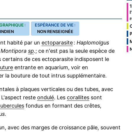
1
l
GRAPHIQUE :
ESPÉRANCE DE VIE :
INDIEN
NON RENSEIGNÉE
P
nt habité par un
ectoparasite
:
Haplomolgus
N
e
Montipora
sp
.
; ce n'est pas la seule espèce de
s certains de ces ectoparasite indisposent le
uture
entrante en aquarium, voir en
r la bouture de tout intrus supplémentaire.
ntales à plaques verticales ou des tubes, avec
 L'aspect reste
ondulé
. Les
corallites
sont
tubercules
fondus en formant des crêtes,
us
.
n, avec des marges de croissance pâle, souvent