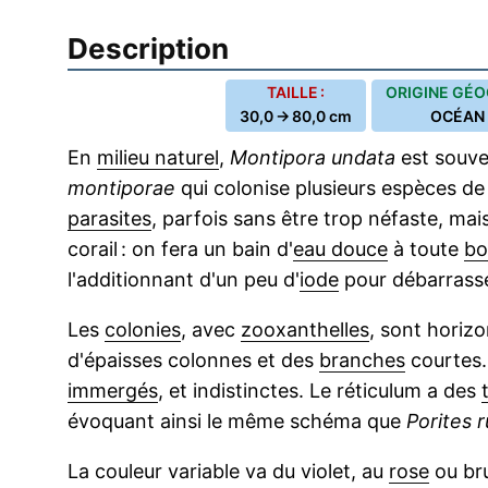
Description
TAILLE :
ORIGINE GÉO
30,0 → 80,0 cm
OCÉAN 
En
milieu naturel
,
Montipora undata
est souve
montiporae
qui colonise plusieurs espèces d
parasites
, parfois sans être trop néfaste, mai
corail : on fera un bain d'
eau douce
à toute
bo
l'additionnant d'un peu d'
iode
pour débarrasse
Les
colonies
, avec
zooxanthelles
, sont horizo
d'épaisses colonnes et des
branches
courtes.
immergés
, et indistinctes. Le réticulum a des
évoquant ainsi le même schéma que
Porites r
La couleur variable va du violet, au
rose
ou bru