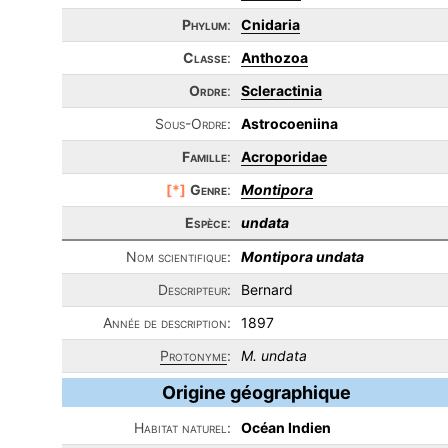
Phylum
:
Cnidaria
Classe
:
Anthozoa
Ordre
:
Scleractinia
Sous-Ordre:
Astrocoeniina
Famille
:
Acroporidae
[*]
Genre
:
Montipora
Espèce
:
undata
Nom scientifique:
Montipora undata
Descripteur:
Bernard
Année de description:
1897
Protonyme
:
M. undata
Origine géographique
Habitat naturel:
Océan Indien