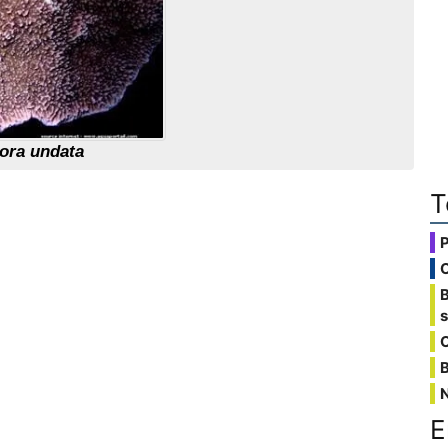
ora undata
T
C
B
E