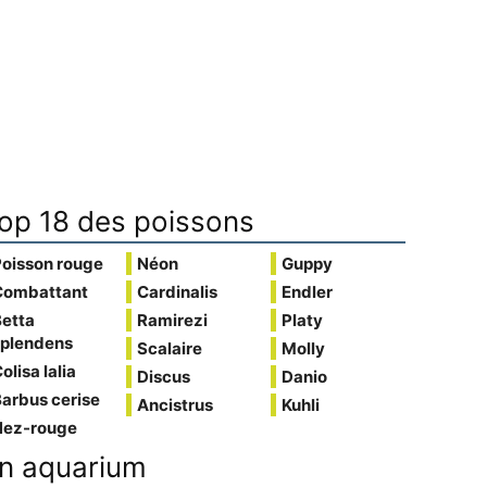
op 18 des poissons
Poisson rouge
Néon
Guppy
Combattant
Cardinalis
Endler
Betta
Ramirezi
Platy
splendens
Scalaire
Molly
olisa lalia
Discus
Danio
arbus cerise
Ancistrus
Kuhli
Nez-rouge
n aquarium