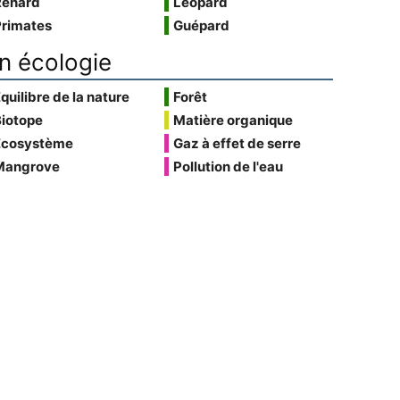
Renard
Léopard
Primates
Guépard
n écologie
quilibre de la nature
Forêt
Biotope
Matière organique
Écosystème
Gaz à effet de serre
Mangrove
Pollution de l'eau