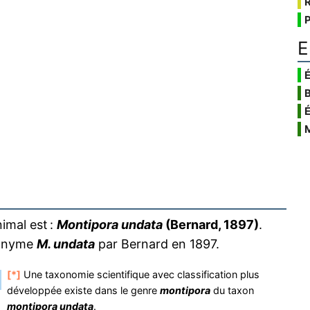
E
É
imal est :
Montipora undata
(Bernard, 1897)
.
otonyme
M. undata
par Bernard en 1897.
[*]
Une taxonomie scientifique avec classification plus
développée existe dans le genre
montipora
du taxon
montipora undata
.