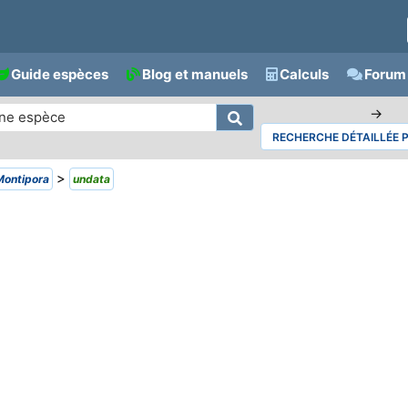
Guide espèces
Blog et manuels
Calculs
Forum 
→
RECHERCHE DÉTAILLÉE 
>
Montipora
undata