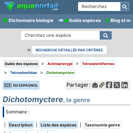
Dictionnaire biologie
Guide espèces
Blog et m
→
RECHERCHE DÉTAILLÉE PAR CRITÈRES
>
>
Guide des espèces
Actinopterygii
Tetraodontiformes
>
>
Tetraodontidae
Dichotomyctere
Partager :
🇪🇸 EN ESPAGNOL
Dichotomyctere
, le genre
Sommaire :
|
|
|
Description
Liste des espèces
Taxonomie genre