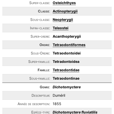
Super-classe:
Osteichthyes
Classe
:
Actinopterygii
Sous-classe:
Neopterygii
Infra-classe:
Teleostei
Super-ordre:
Acanthopterygii
Ordre
:
Tetraodontiformes
Sous-Ordre:
Tetraodontoidei
Super-famille:
Tetradontoidea
Famille
:
Tetraodontidae
Sous-famille:
Tetraodontinae
Genre
:
Dichotomyctere
Descripteur:
Duméril
Année de description:
1855
Espèce-type:
Dichotomyctere fluviatilis