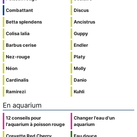
Combattant
Discus
Betta splendens
Ancistrus
Colisa lalia
Guppy
Barbus cerise
Endler
Nez-rouge
Platy
Néon
Molly
Cardinalis
Danio
Ramirezi
Kuhli
En aquarium
12 conseils pour
Changer l'eau d'un
l'aquarium à poisson rouge
aquarium
Crevette Red Cherry
Eau douce