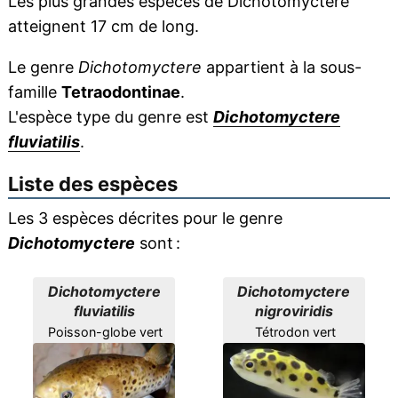
Les plus grandes espèces de Dichotomyctere
atteignent 17 cm de long.
Le genre
Dichotomyctere
appartient à la sous-
famille
Tetraodontinae
.
L'espèce type du genre est
Dichotomyctere
fluviatilis
.
Liste des espèces
Les 3 espèces décrites pour le genre
Dichotomyctere
sont :
Dichotomyctere
Dichotomyctere
fluviatilis
nigroviridis
Poisson-globe vert
Tétrodon vert