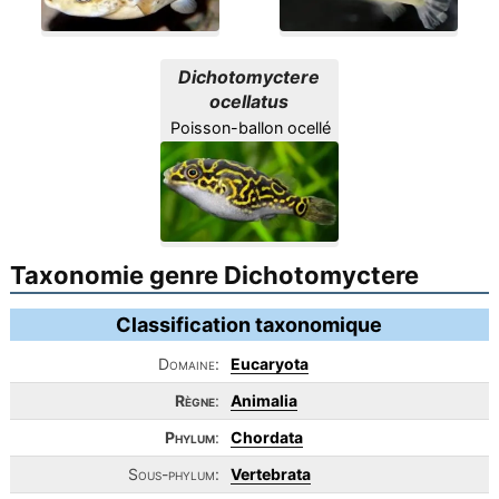
Dichotomyctere
ocellatus
Poisson-ballon ocellé
Taxonomie genre Dichotomyctere
Classification taxonomique
Domaine:
Eucaryota
Règne
:
Animalia
Phylum
:
Chordata
Sous-phylum:
Vertebrata