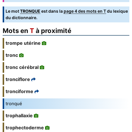
Le mot
TRONQUE
est dans la
page 4 des mots en T
du lexique
du dictionnaire.
Mots en
T
à proximité
trompe utérine
tronc
tronc cérébral
tronciflore
tronciforme
tronqué
trophallaxie
trophectoderme