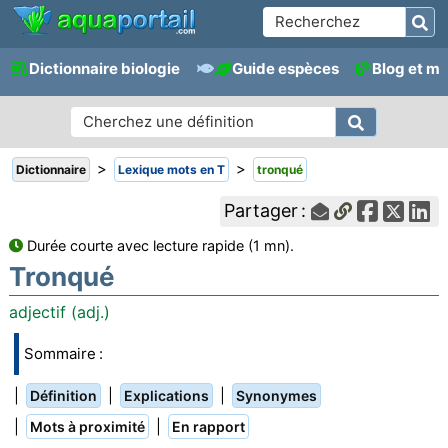
Dictionnaire biologie
Guide espèces
Blog et m
>
>
Dictionnaire
Lexique mots en T
tronqué
Partager :
Durée courte avec lecture rapide (1 mn).
Tronqué
adjectif (adj.)
Sommaire :
|
|
|
Définition
Explications
Synonymes
|
|
Mots à proximité
En rapport