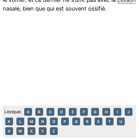
nasale, bien que qui est souvent ossifié.
Lexique:
A
B
C
D
E
F
G
H
I
J
K
L
M
N
O
P
Q
R
S
T
U
V
W
X
Y
Z