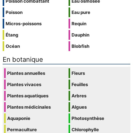
Poisson combattant
Eau osmosée
Poisson
Eau pure
Micros-poissons
Requin
Étang
Dauphin
Océan
Blobfish
En botanique
Plantes annuelles
Fleurs
Plantes vivaces
Feuilles
Plantes aquatiques
Arbres
Plantes médicinales
Algues
Aquaponie
Photosynthèse
Permaculture
Chlorophylle