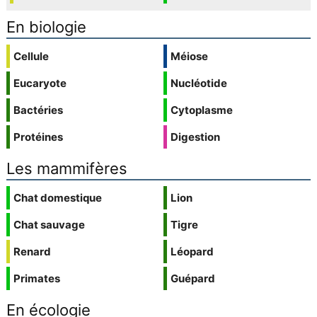
En biologie
Cellule
Méiose
Eucaryote
Nucléotide
Bactéries
Cytoplasme
Protéines
Digestion
Les mammifères
Chat domestique
Lion
Chat sauvage
Tigre
Renard
Léopard
Primates
Guépard
En écologie