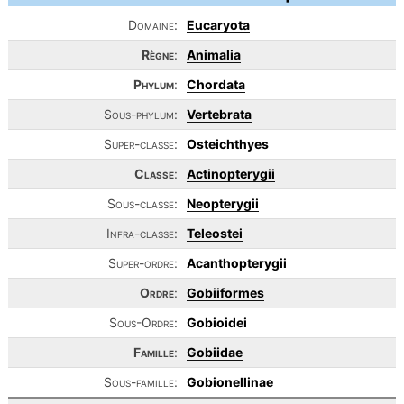
Domaine:
Eucaryota
Règne
:
Animalia
Phylum
:
Chordata
Sous-phylum:
Vertebrata
Super-classe:
Osteichthyes
Classe
:
Actinopterygii
Sous-classe:
Neopterygii
Infra-classe:
Teleostei
Super-ordre:
Acanthopterygii
Ordre
:
Gobiiformes
Sous-Ordre:
Gobioidei
Famille
:
Gobiidae
Sous-famille:
Gobionellinae