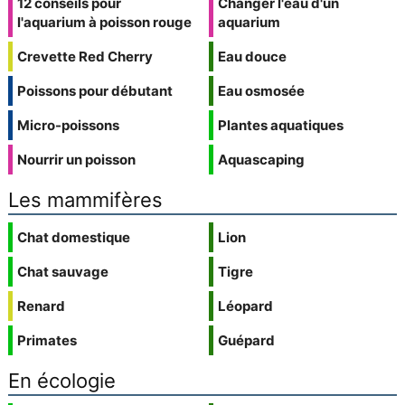
12 conseils pour
Changer l'eau d'un
l'aquarium à poisson rouge
aquarium
Crevette Red Cherry
Eau douce
Poissons pour débutant
Eau osmosée
Micro-poissons
Plantes aquatiques
Nourrir un poisson
Aquascaping
Les mammifères
Chat domestique
Lion
Chat sauvage
Tigre
Renard
Léopard
Primates
Guépard
En écologie