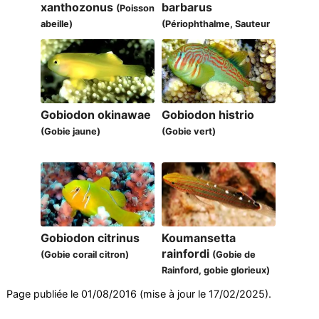
xanthozonus
barbarus
(Poisson
abeille)
(Périophthalme, Sauteur
de vase Atlantique)
Gobiodon okinawae
Gobiodon histrio
(Gobie jaune)
(Gobie vert)
Gobiodon citrinus
Koumansetta
rainfordi
(Gobie corail citron)
(Gobie de
Rainford, gobie glorieux)
Page publiée le 01/08/2016 (mise à jour le 17/02/2025).