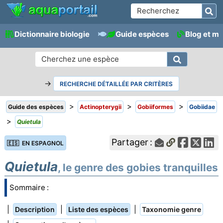
Dictionnaire biologie
Guide espèces
Blog et m
→
RECHERCHE DÉTAILLÉE PAR CRITÈRES
>
>
>
Guide des espèces
Actinopterygii
Gobiiformes
Gobiidae
>
Quietula
Partager :
🇪🇸 EN ESPAGNOL
Quietula
, le genre des gobies tranquilles
Sommaire :
|
|
|
Description
Liste des espèces
Taxonomie genre