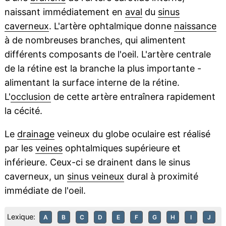
naissant immédiatement en
aval
du
sinus
caverneux
. L'artère ophtalmique donne
naissance
à de nombreuses branches, qui alimentent
différents composants de l'oeil. L'artère centrale
de la rétine est la branche la plus importante -
alimentant la surface interne de la rétine.
L'
occlusion
de cette artère entraînera rapidement
la cécité.
Le
drainage
veineux du globe oculaire est réalisé
par les
veines
ophtalmiques supérieure et
inférieure. Ceux-ci se drainent dans le sinus
caverneux, un
sinus veineux
dural à proximité
immédiate de l'oeil.
Lexique:
A
B
C
D
E
F
G
H
I
J