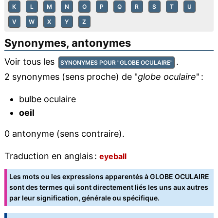
K
L
M
N
O
P
Q
R
S
T
U
V
W
X
Y
Z
Synonymes, antonymes
Voir tous les
.
SYNONYMES POUR "GLOBE OCULAIRE"
2 synonymes (sens proche) de "
globe oculaire
" :
bulbe oculaire
oeil
0 antonyme (sens contraire).
Traduction en anglais :
eyeball
Les mots ou les expressions apparentés à GLOBE OCULAIRE
sont des termes qui sont directement liés les uns aux autres
par leur signification, générale ou spécifique.