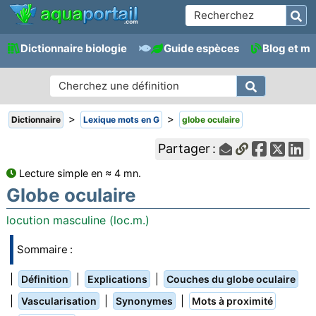
Dictionnaire biologie
Guide espèces
Blog et m
>
>
Dictionnaire
Lexique mots en G
globe oculaire
Partager :
Lecture simple en ≈ 4 mn.
Globe oculaire
locution masculine (loc.m.)
Sommaire :
|
|
|
Définition
Explications
Couches du globe oculaire
|
|
|
Vascularisation
Synonymes
Mots à proximité