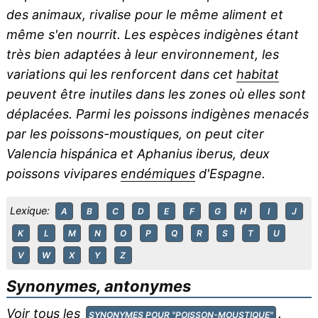
des animaux, rivalise pour le même aliment et
même s'en nourrit. Les espèces indigènes étant
très bien adaptées à leur environnement, les
variations qui les renforcent dans cet
habitat
peuvent être inutiles dans les zones où elles sont
déplacées. Parmi les poissons indigènes menacés
par les poissons-moustiques, on peut citer
Valencia hispánica
et
Aphanius iberus
, deux
poissons vivipares
endémiques
d'Espagne.
Lexique:
A
B
C
D
E
F
G
H
I
J
K
L
M
N
O
P
Q
R
S
T
U
V
W
X
Y
Z
Synonymes, antonymes
Voir tous les
.
SYNONYMES POUR "POISSON-MOUSTIQUE"