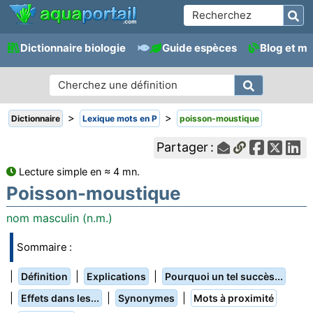
Dictionnaire biologie
Guide espèces
Blog et m
>
>
Dictionnaire
Lexique mots en P
poisson-moustique
Partager :
Lecture simple en ≈ 4 mn.
Poisson-moustique
nom masculin (n.m.)
Sommaire :
|
|
|
Définition
Explications
Pourquoi un tel succès...
|
|
|
Effets dans les...
Synonymes
Mots à proximité