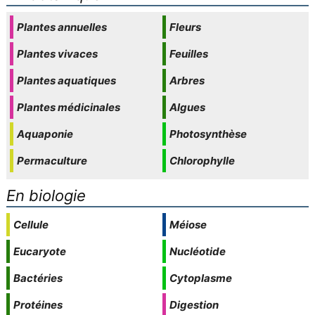
Plantes annuelles
Fleurs
Plantes vivaces
Feuilles
Plantes aquatiques
Arbres
Plantes médicinales
Algues
Aquaponie
Photosynthèse
Permaculture
Chlorophylle
En biologie
Cellule
Méiose
Eucaryote
Nucléotide
Bactéries
Cytoplasme
Protéines
Digestion