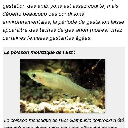
gestation
des
embryons
est assez courte, mais
dépend beaucoup des
conditions
environnementales
; la
période de gestation
laisse
apparaître des taches de gestation (noires) chez
certaines femelles
gestantes
âgées.
Le poisson-moustique de l'Est :
Le poisson-
moustique
de l'Est
Gambusia holbrooki
a été