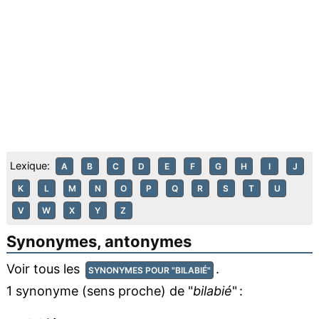
Lexique:
A
B
C
D
E
F
G
H
I
J
K
L
M
N
O
P
Q
R
S
T
U
V
W
X
Y
Z
Synonymes, antonymes
Voir tous les
.
SYNONYMES POUR "BILABIÉ"
1 synonyme (sens proche) de "
bilabié
" :