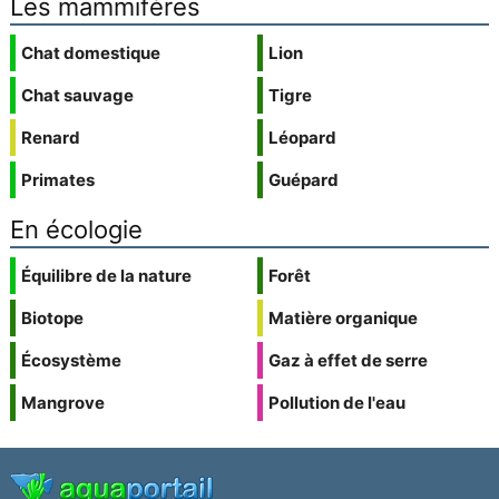
Les mammifères
Chat domestique
Lion
Chat sauvage
Tigre
Renard
Léopard
Primates
Guépard
En écologie
Équilibre de la nature
Forêt
Biotope
Matière organique
Écosystème
Gaz à effet de serre
Mangrove
Pollution de l'eau