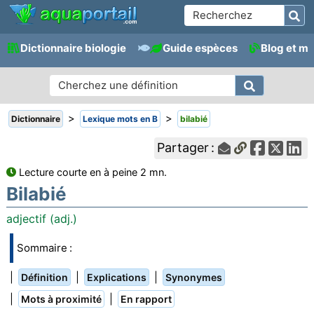
Dictionnaire biologie
Guide espèces
Blog et m
>
>
Dictionnaire
Lexique mots en B
bilabié
Partager :
Lecture courte en à peine 2 mn.
Bilabié
adjectif (adj.)
Sommaire :
|
|
|
Définition
Explications
Synonymes
|
|
Mots à proximité
En rapport