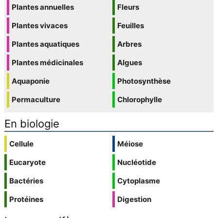
Plantes annuelles
Fleurs
Plantes vivaces
Feuilles
Plantes aquatiques
Arbres
Plantes médicinales
Algues
Aquaponie
Photosynthèse
Permaculture
Chlorophylle
En biologie
Cellule
Méiose
Eucaryote
Nucléotide
Bactéries
Cytoplasme
Protéines
Digestion