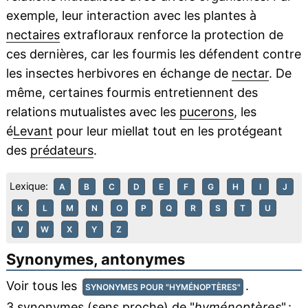
exemple, leur interaction avec les plantes à
nectaires
extrafloraux renforce la protection de
ces dernières, car les fourmis les défendent contre
les insectes herbivores en échange de
nectar
. De
même, certaines fourmis entretiennent des
relations mutualistes avec les
pucerons
, les
é
Levant
pour leur miellat tout en les protégeant
des
prédateurs
.
Lexique:
A
B
C
D
E
F
G
H
I
J
K
L
M
N
O
P
Q
R
S
T
U
V
W
X
Y
Z
Synonymes, antonymes
Voir tous les
.
SYNONYMES POUR "HYMÉNOPTÈRES"
3 synonymes (sens proche) de "
hyménoptères
" :