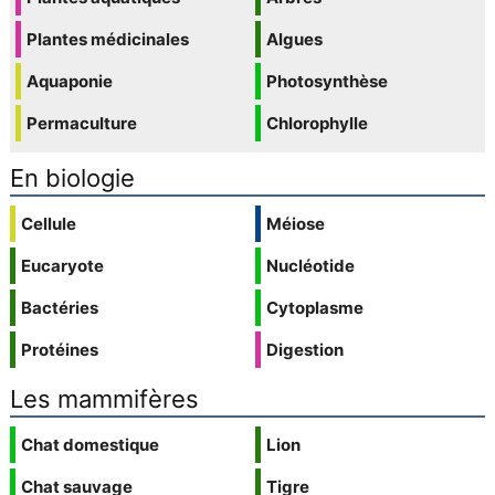
Plantes médicinales
Algues
Aquaponie
Photosynthèse
Permaculture
Chlorophylle
En biologie
Cellule
Méiose
Eucaryote
Nucléotide
Bactéries
Cytoplasme
Protéines
Digestion
Les mammifères
Chat domestique
Lion
Chat sauvage
Tigre