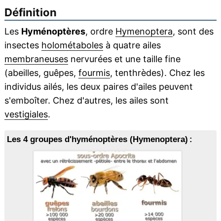
Définition
Les
Hyménoptères
, ordre
Hymenoptera
, sont des
insectes
holométaboles
à quatre ailes
membraneuses
nervurées et une taille fine
(abeilles, guêpes,
fourmis
, tenthrèdes). Chez les
individus ailés, les deux paires d'ailes peuvent
s'emboîter. Chez d'autres, les ailes sont
vestigiales
.
Les 4 groupes d'hyménoptères (Hymenoptera) :