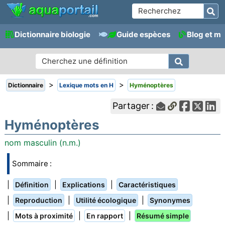
Dictionnaire biologie
Guide espèces
Blog et m
>
>
Dictionnaire
Lexique mots en H
Hyménoptères
Partager :
Hyménoptères
nom masculin (n.m.)
Sommaire :
|
|
|
Définition
Explications
Caractéristiques
|
|
|
Reproduction
Utilité écologique
Synonymes
|
|
|
Mots à proximité
En rapport
Résumé simple