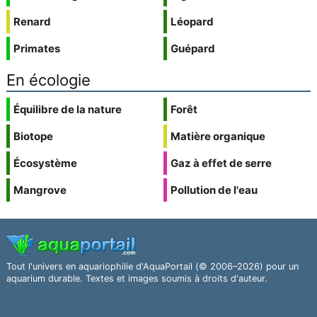
Renard
Léopard
Primates
Guépard
En écologie
Équilibre de la nature
Forêt
Biotope
Matière organique
Écosystème
Gaz à effet de serre
Mangrove
Pollution de l'eau
Tout l'univers en aquariophilie d'AquaPortail (© 2006–2026) pour un
aquarium durable. Textes et images soumis à droits d'auteur.