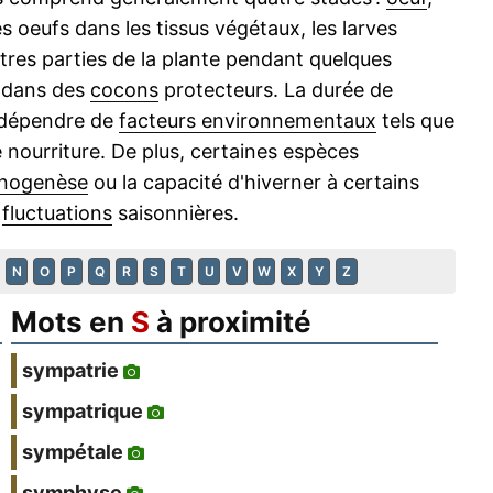
s oeufs dans les tissus végétaux, les larves
tres parties de la plante pendant quelques
u dans des
cocons
protecteurs. La durée de
t dépendre de
facteurs environnementaux
tels que
de nourriture. De plus, certaines espèces
nogenèse
ou la capacité d'hiverner à certains
x
fluctuations
saisonnières.
N
O
P
Q
R
S
T
U
V
W
X
Y
Z
Mots en
S
à proximité
sympatrie
sympatrique
sympétale
symphyse