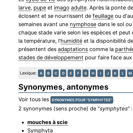
larve
,
pupe
et
imago
adulte
. Après la ponte de
éclosent et se nourrissent de
feuillage
ou d'au
semaines avant une
nymphose
dans le sol o
chaque stade varie selon les espèces et peu
la température, l'
humidité
et la disponibilité 
présentent des
adaptations
comme la
parthé
stades de développement
pour faire face au
Lexique:
A
B
C
D
E
F
G
H
I
J
K
L
M
Synonymes, antonymes
Voir tous les
.
SYNONYMES POUR "SYMPHYTES"
2 synonymes (sens proche) de "
symphytes
" :
mouches à scie
Symphyta