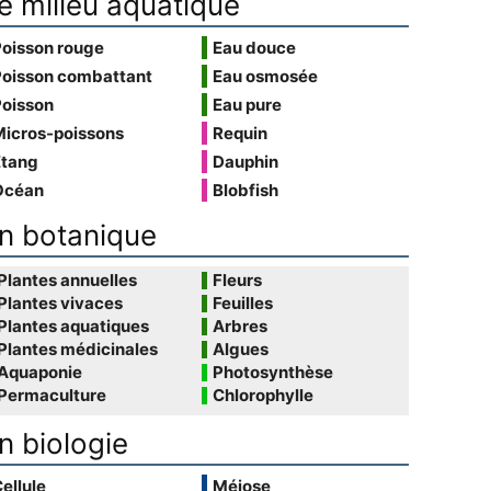
e milieu aquatique
Poisson rouge
Eau douce
Poisson combattant
Eau osmosée
Poisson
Eau pure
Micros-poissons
Requin
Étang
Dauphin
Océan
Blobfish
n botanique
Plantes annuelles
Fleurs
Plantes vivaces
Feuilles
Plantes aquatiques
Arbres
Plantes médicinales
Algues
Aquaponie
Photosynthèse
Permaculture
Chlorophylle
n biologie
ellule
Méiose