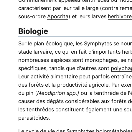
caractérisent par leur taille large (contrairem
sous-ordre
Apocrita
) et leurs larves
herbivore
Biologie
Sur le plan écologique, les Symphytes se nour
stade
larvaire
, ce qui en fait d'importants he
nombreuses espèces sont
monophages
, se 
spécifiques, tandis que d'autres sont
polypha
Leur activité alimentaire peut parfois entraîn
des forêts et la
productivité
agricole
. Par exe
du pin (
Neodiprion
spp
.)
ou la tenthrède de l'
causer des dégâts considérables aux forêts 
les tenthrèdes constituent également une sou
parasitoïdes
.
Le
cycle de vie
des Symphytes holométaboles