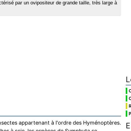
risé par un ovipositeur de grande taille, très large à
L
nsectes appartenant à l'ordre des Hyménoptères.
E
s à scie, les espèces de Symphyta se