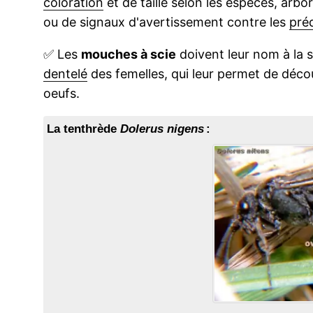
coloration
et de taille selon les espèces, arb
ou de signaux d'avertissement contre les
pré
✅
Les
mouches à scie
doivent leur nom à la s
dentelé
des femelles, qui leur permet de déco
oeufs.
La tenthrède
Dolerus nigens
: