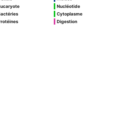
Eucaryote
Nucléotide
actéries
Cytoplasme
rotéines
Digestion