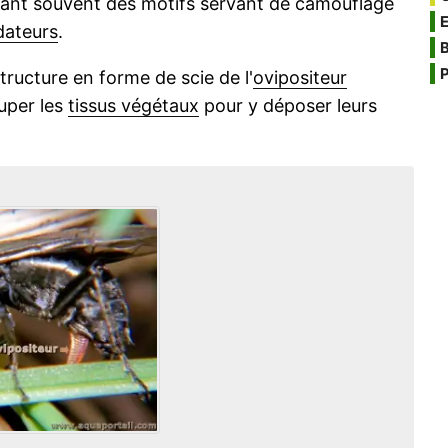
orant souvent des motifs servant de camouflage
dateurs
.
B
P
tructure en forme de scie de l'
ovipositeur
uper les
tissus végétaux
pour y déposer leurs