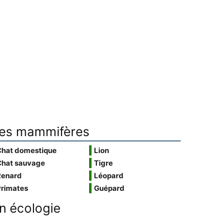
es mammifères
Chat domestique
Lion
Chat sauvage
Tigre
Renard
Léopard
Primates
Guépard
n écologie