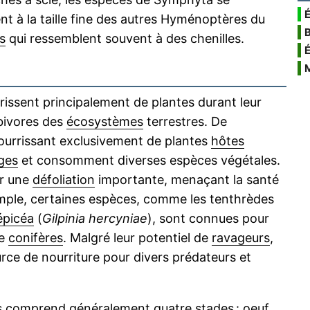
É
ent à la taille fine des autres Hyménoptères du
s
qui ressemblent souvent à des chenilles.
rissent principalement de plantes durant leur
rbivores des
écosystèmes
terrestres. De
nourrissant exclusivement de plantes
hôtes
ges
et consomment diverses espèces végétales.
er une
défoliation
importante, menaçant la santé
mple, certaines espèces, comme les tenthrèdes
épicéa
(
Gilpinia hercyniae
), sont connues pour
de
conifères
. Malgré leur potentiel de
ravageurs
,
rce de nourriture pour divers prédateurs et
 comprend généralement quatre stades :
oeuf
,